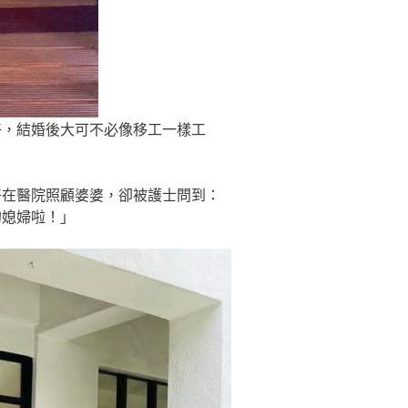
好，結婚後大可不必像移工一樣工
」
好在醫院照顧婆婆，卻被護士問到：
的媳婦啦！」