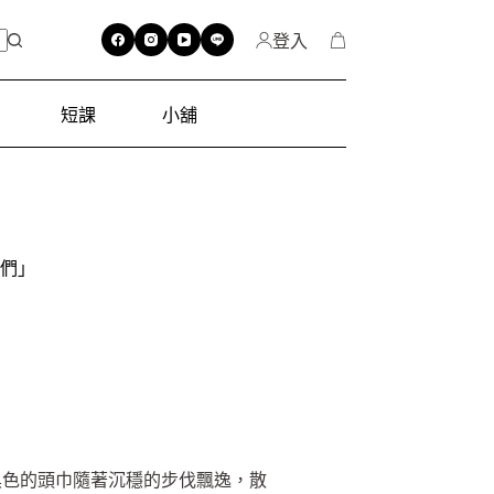
登入
短課
小舖
們」
黑色的頭巾隨著沉穩的步伐飄逸，散