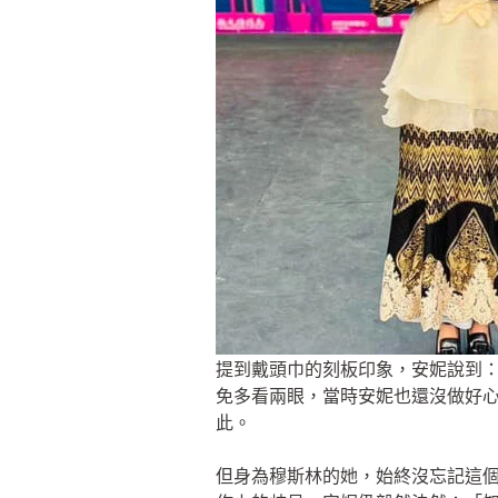
提到戴頭巾的刻板印象，安妮說到
免多看兩眼，當時安妮也還沒做好
此。
但身為穆斯林的她，始終沒忘記這