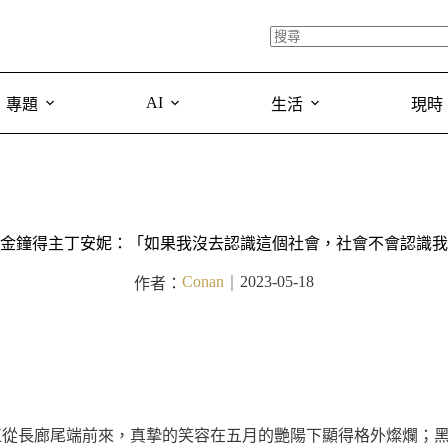
AI
專題
生活
現時
金鐘得主丁安妮：「如果我沒去認識這個社會，社會不會認識我
Conan
2023-05-18
作者：
｜
正從長廊尾端前來，真摯的笑容在五月的艷陽下顯得格外燦爛；