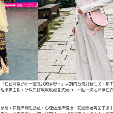
：「在台灣戴頭巾一直是我的夢想。」以前的台灣對新住民、移
心理準備面對，所以只好默默收藏各式頭巾、一點一滴地貯存在
個夢想，這幾年深思熟慮、心理做足準備後，安妮開始戴回了頭