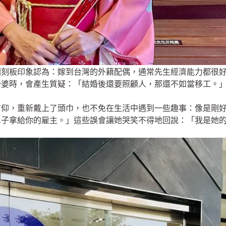
因刻板印象認為：嫁到台灣的外籍配偶，通常先生經濟能力都很
公婆時，會產生質疑：「結婚後還要照顧人，那還不如當移工。
信仰，重新戴上了頭巾，也不免在生活中遇到一些趣事：像是剛
單子拿給你的雇主。」這些誤會讓她哭笑不得地回說：「我是她