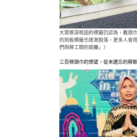
大眾根深柢固的標籤仍認為，戴頭
的刻板標籤也逐漸脫落，更多人會用關
們與移工間的距離」〉
三百條頭巾的想望，從未遺忘的穆