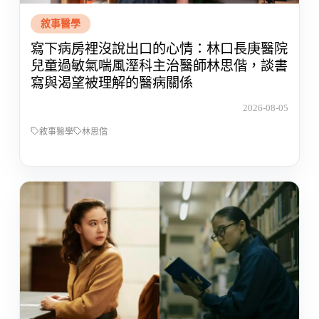
敘事醫學
寫下病房裡沒說出口的心情：林口長庚醫院
兒童過敏氣喘風溼科主治醫師林思偕，談書
寫與渴望被理解的醫病關係
2026-08-05
敘事醫學
林思偕