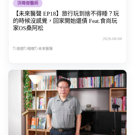
洪暐傑醫師
【未來醫聲 EP18】旅行玩到捨不得睡？玩
的時候沒感覺，回家開始還債 Feat.食尚玩
家OS桑阿松
2026-08-06
旅遊
睡眠
未來醫聲