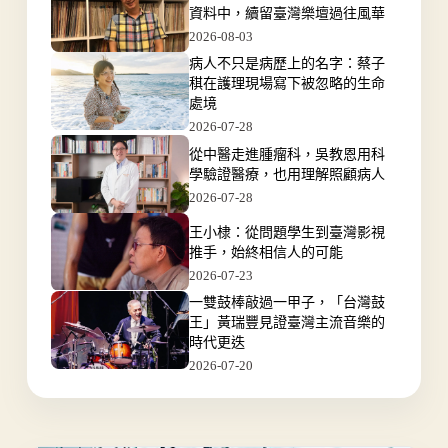
資料中，續留臺灣樂壇過往風華
2026-08-03
病人不只是病歷上的名字：蔡子
稘在護理現場寫下被忽略的生命
處境
2026-07-28
從中醫走進腫瘤科，吳教恩用科
學驗證醫療，也用理解照顧病人
2026-07-28
王小棣：從問題學生到臺灣影視
推手，始終相信人的可能
2026-07-23
一雙鼓棒敲過一甲子，「台灣鼓
王」黃瑞豐見證臺灣主流音樂的
時代更迭
2026-07-20