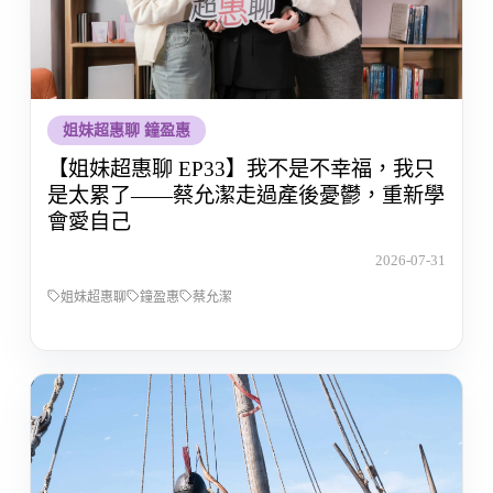
姐妹超惠聊 鐘盈惠
【姐妹超惠聊 EP33】我不是不幸福，我只
是太累了——蔡允潔走過產後憂鬱，重新學
會愛自己
2026-07-31
姐妹超惠聊
鐘盈惠
蔡允潔