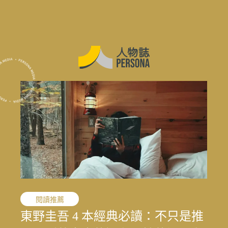
職人精神
閱讀推薦
職人精神
花蓮震後專題
花蓮震後專題
花蓮震後專題
敘事醫學
職人精神
演藝人生
媒體先鋒
「我的課題不是變成女人，而是成
東野圭吾 4 本經典必讀：不只是推
「我的課題不是變成女人，而是成
結合地方創生與文化生態的永續旅
寫下病房裡沒說出口的心情：林口
文史收藏家劉國煒，在泛黃文史資
一雙鼓棒敲過一甲子，「台灣鼓
王小棣：從問題學生到臺灣影視推
太魯閣按下暫停鍵後，花蓮觀光何
結合地方創生與文化生態的永續旅