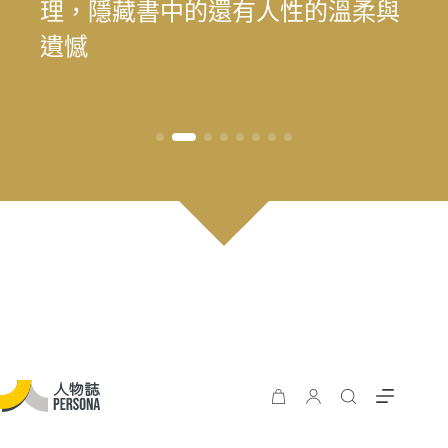
為我喜歡的自己」——最美律師樂
理，隱藏書中的還有人性的溫柔與
為我喜歡的自己」——最美律師樂
遊 重塑花蓮觀光新模式
長庚醫院兒童過敏氣喘風溼科主治
料中，續留臺灣樂壇過往風華
王」黃瑞豐見證臺灣主流音樂的時
手，始終相信人的可能
時再現榮景？震後兩年，觀光與永
遊 重塑花蓮觀光新模式
樂（陳漢章）的 40 年修課
遺憾
樂（陳漢章）的 40 年修課
醫師林思偕，談書寫與渴望被理解
代更迭
續發展的轉型考題
的醫病關係