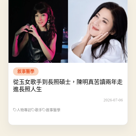
敘事醫學
從玉女歌手到長照碩士，陳明真苦讀兩年走
進長照人生
2026-07-06
人物專訪
歌手
敘事醫學