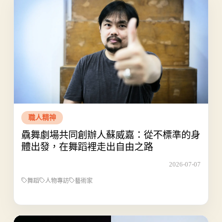
職人精神
驫舞劇場共同創辦人蘇威嘉：從不標準的身
體出發，在舞蹈裡走出自由之路
2026-07-07
舞蹈
人物專訪
藝術家