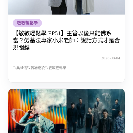
敏敏輕鬆學
【敏敏輕鬆學 EP51】主管以後只能佛系
當？勞基法專家小米老師：說話方式才是合
規關鍵
2026-08-04
吳虹儀
職場霸凌
敏敏輕鬆學