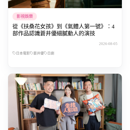
影視娛樂
從《扶桑花女孩》到《氣體人第一號》：4
部作品認識蒼井優細膩動人的演技
2026-08-05
日本電影
蒼井優
日劇