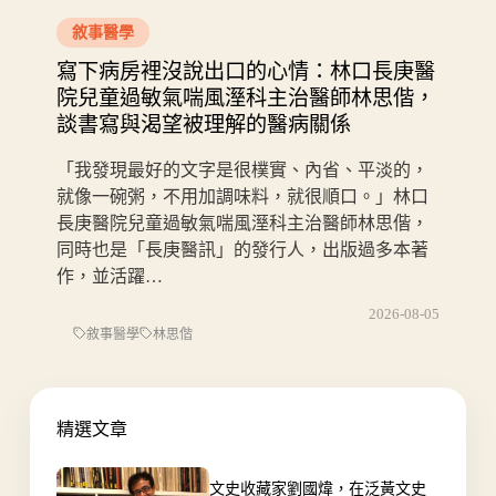
敘事醫學
寫下病房裡沒說出口的心情：林口長庚醫
院兒童過敏氣喘風溼科主治醫師林思偕，
談書寫與渴望被理解的醫病關係
「我發現最好的文字是很樸實、內省、平淡的，
就像一碗粥，不用加調味料，就很順口。」林口
長庚醫院兒童過敏氣喘風溼科主治醫師林思偕，
同時也是「長庚醫訊」的發行人，出版過多本著
作，並活躍…
2026-08-05
敘事醫學
林思偕
精選文章
文史收藏家劉國煒，在泛黃文史