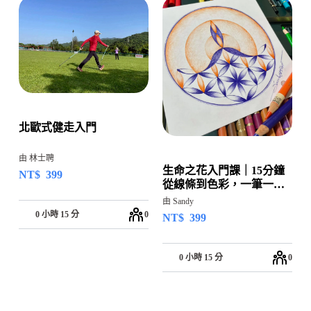
北歐式健走入門
由 林士聘
生命之花入門課｜15分鐘
NT$
399
從線條到色彩，一筆一畫
回到自己
由 Sandy
0 小時 15 分
0
NT$
399
0 小時 15 分
0