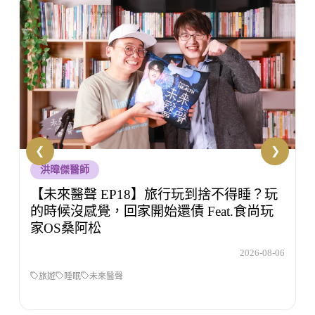
生技人知初
【生技人知初 EP53】壓力大但不知道該怎
麼辦，你有試過諮商嗎？Feat.洪培芸臨床心
理師
6
2026-08-05
壓力
生技人之初
洪培芸