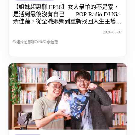
【姐妹超惠聊 EP36】女人最怕的不是累，
是活到最後沒有自己——POP Radio DJ Nia
余佳蓓，從全職媽媽到重新找回人生主導權
的那段路
2026-08-07
Nia
姐妹超惠聊
余佳蓓