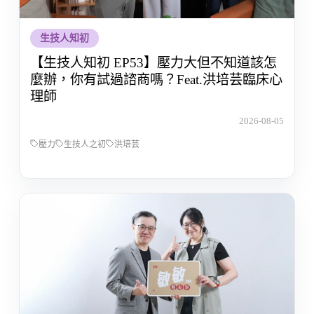
生技人知初
【生技人知初 EP53】壓力大但不知道該怎
麼辦，你有試過諮商嗎？Feat.洪培芸臨床心
理師
2026-08-05
壓力
生技人之初
洪培芸