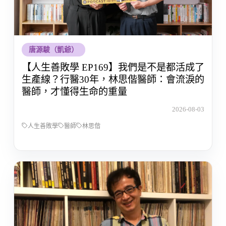
唐源駿（凱爺）
【人生善敗學 EP169】我們是不是都活成了
生產線？行醫30年，林思偕醫師：會流淚的
醫師，才懂得生命的重量
2026-08-03
人生善敗學
醫師
林思偕