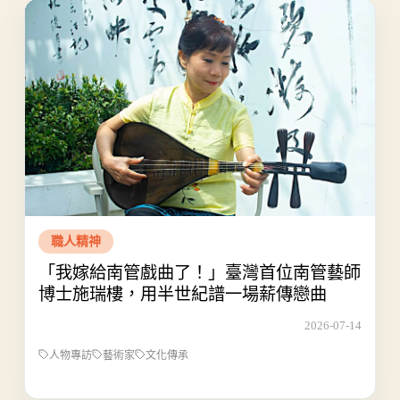
職人精神
「我嫁給南管戲曲了！」臺灣首位南管藝師
博士施瑞樓，用半世紀譜一場薪傳戀曲
2026-07-14
人物專訪
藝術家
文化傳承