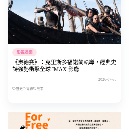
影視娛樂
《奧德賽》：克里斯多福諾蘭執導，經典史
詩強勢衝擊全球 IMAX 影廳
2026-07-30
歷史
電影
故事