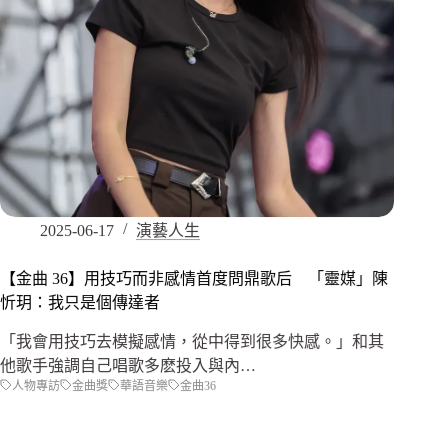
2025-06-17
演藝人生
【金曲 36】用技巧而非感情首度問鼎歌后 「靈媒」陳
忻玥：我只是個傳達者
「我會用技巧去模擬感情，從中得到很多快感。」和其
他歌手強調自己唱歌多麽投入與內…
人物專訪
金曲獎
華語音樂
金曲36