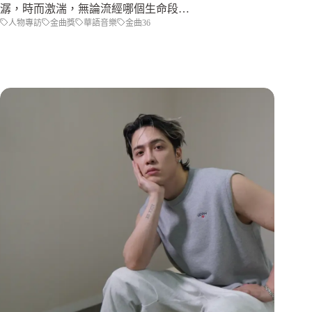
潺，時而激湍，無論流經哪個生命段…
人物專訪
金曲獎
華語音樂
金曲36