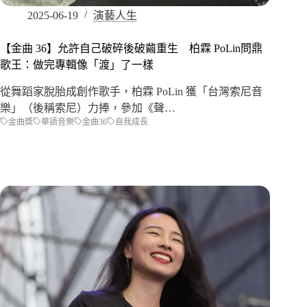
2025-06-19
演藝人生
【金曲 36】允許自己破碎後破繭重生 柏霖 PoLin問鼎
歌王：做完專輯像「渡」了一樣
從舞蹈家脫胎成創作歌手，柏霖 PoLin 獲「台灣索尼音
樂」（後稱索尼）力捧，參加《聲…
金曲獎
華語音樂
金曲36
自我成長