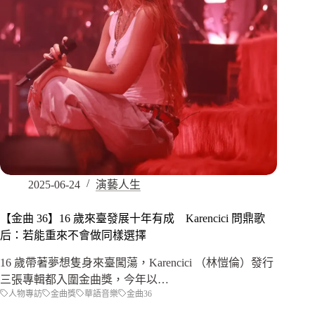
2025-06-24
演藝人生
【金曲 36】16 歲來臺發展十年有成 Karencici 問鼎歌
后：若能重來不會做同樣選擇
16 歲帶著夢想隻身來臺闖蕩，Karencici （林愷倫）發行
三張專輯都入圍金曲獎，今年以…
人物專訪
金曲獎
華語音樂
金曲36