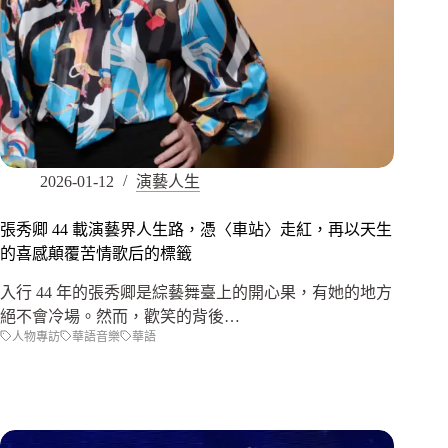
2026-01-12
演藝人生
張秀卿 44 載演藝界人生路，憑〈車站〉走紅，再以天生
的喜感顛覆苦情歌后的標籤
入行 44 年的張秀卿是綜藝舞臺上的開心果，有她的地方
絕不會冷場。然而，歡笑的背後…
人物專訪
華語音樂
華語