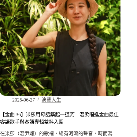
2025-06-27
演藝人生
【金曲 36】米莎用母語築起一道河 溫柔唱進金曲最佳
客語歌手與客語專輯雙料入圍
在米莎（溫尹嫦）的歌裡，總有河流的聲音，時而潺