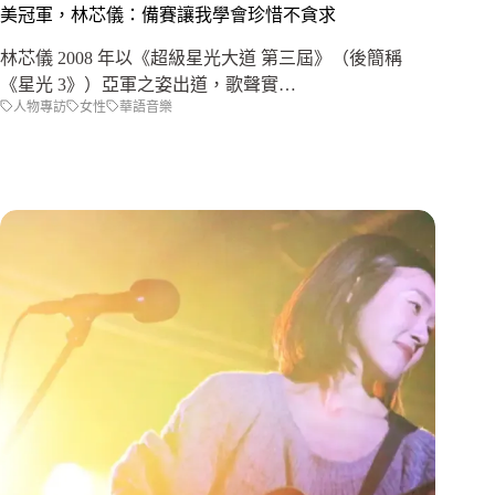
美冠軍，林芯儀：備賽讓我學會珍惜不貪求
林芯儀 2008 年以《超級星光大道 第三屆》（後簡稱
《星光 3》）亞軍之姿出道，歌聲實…
人物專訪
女性
華語音樂