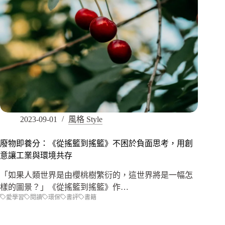
2023-09-01
風格 Style
廢物即養分：《從搖籃到搖籃》不困於負面思考，用創
意讓工業與環境共存
「如果人類世界是由櫻桃樹繁衍的，這世界將是一幅怎
樣的圖景？」《從搖籃到搖籃》作…
愛學習
閱讀
環保
書評
書籍