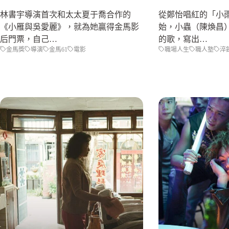
林書宇導演首次和太太夏于喬合作的
從鄭怡唱紅的「小
《小雁與吳愛麗》，就為她贏得金馬影
始，小蟲（陳煥昌）
后門票，自己…
的歌，寫出…
金馬獎
導演
金馬61
電影
職場人生
職人塾
淬