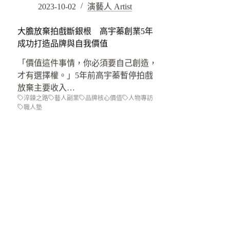
2023-10-02
演藝人 Artist
大膽放棄拍戲斷銀根 高宇蓁創業5年
成功打造品牌與自我價值
「價值這件事情，你必須要自己創造，
才有選擇權。」5年前高宇蓁暫停拍戲
放棄主要收入…
淬鍊之路
藝人副業
品牌核心價值
人物專訪
職人塾