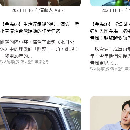
2023-11-16
演藝人 Artist
2023-11-15
【金馬60】生活淬鍊後的那一滴淚 陸
【金馬60】《請問
小芬演活台灣媽媽的任勞任怨
強》入圍金馬 腦
春風：越紅越要謙
剛毅的陸小芬，演活了電影《本日公
休》中的理髮師「阿蕊」一角，她說：
「玖壹壹」成軍14
「我用20年的…
年，今年他們先後
人物專訪
職人塾
淬鍊之路
春風更以《…
人物專訪
職人塾
淬