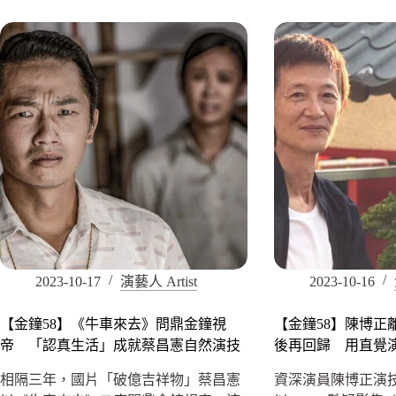
2023-10-17
演藝人 Artist
2023-10-16
【金鐘58】《牛車來去》問鼎金鐘視
【金鐘58】陳博正
帝 「認真生活」成就蔡昌憲自然演技
後再回歸 用直覺
相隔三年，國片「破億吉祥物」蔡昌憲
資深演員陳博正演