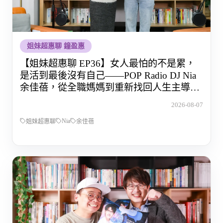
姐妹超惠聊 鐘盈惠
【姐妹超惠聊 EP36】女人最怕的不是累，
是活到最後沒有自己——POP Radio DJ Nia
余佳蓓，從全職媽媽到重新找回人生主導權
的那段路
2026-08-07
Nia
姐妹超惠聊
余佳蓓