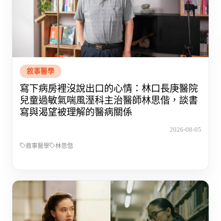
敘事醫學
寫下病房裡沒說出口的心情：林口長庚醫院
兒童過敏氣喘風溼科主治醫師林思偕，談書
寫與渴望被理解的醫病關係
2026-08-05
敘事醫學
林思偕