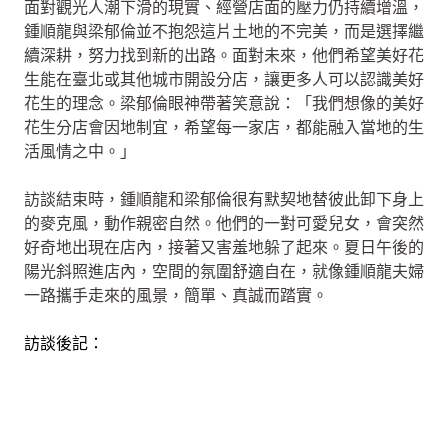
面對觀光人潮下滑的現實、經營店面的壓力仍持續增溫，
鍾順龍與梁郁倫並不抱怨這片土地的不完美，而是選擇繼
續深耕，努力找到新的出路。面對未來，他們希望美好花
生能在臺北或其他城市開設分店，讓更多人可以認識美好
花生的理念。梁郁倫眼神帶著笑意說：「我們想像的美好
花生分店會因地制宜，希望每一家店，都能融入當地的生
活風情之中。」
訪談結束時，鍾順龍和梁郁倫很有默契地替彼此卸下身上
的麥克風，動作親密自然。他們的一對可愛兒女，會突然
好奇地出現在店內，接著又害羞地躲了起來。夏日午後的
陽光斜照進店內，空間的氛圍舒適自在，就像鍾順龍夫婦
一路攜手走來的風景，簡單、真誠而踏實。
訪談後記：