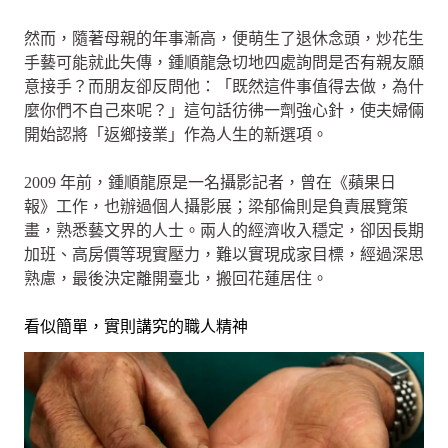
然而，隨著母親的年事漸高，便萌生了退休念頭，炒花生
手藝可能就此失傳，鍾順龍急切地四處詢問是否有親友願
意接手？而朋友卻反問他：「既然這件事值得去做，為什
麼你們不自己來呢？」這句話彷彿一劑強心針，使夫婦倆
開始認將「返鄉接業」作為人生的新選項。
2009 年前，鍾順龍原是一名攝影記者，曾在《蘋果日
報》工作，也辦過個人攝影展；梁郁倫則是負責展覽策
畫，熟悉藝文界的人士。兩人的經濟收入穩定，卻因長期
加班、高房價等現實壓力，難以實現成家目標，經過深思
熟慮，最後決定離開臺北，搬回花蓮居住。
看似簡單，實則講究的職人精神