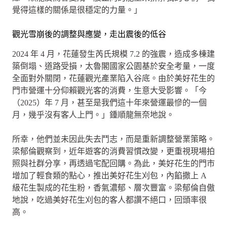
覺得這樣的關係是很穩定的力量。」
觀光雪崩後的調整與應變，走出震後的低谷
2024 年 4 月，花蓮發生芮氏規模 7.2 的強震，造成多棟建
築倒塌、道路受損，太魯閣國家公園基於安全考量，一度
全面對外關閉，花蓮觀光產業陷入谷底。由於美好花生的
門市營運十分仰賴觀光客的消費，生意大受影響。「今
（2025）年 7 月，甚至是我們這十年來營運最慘的一個
月，幾乎沒有客人上門。」鍾順龍無奈地說。
所幸，他們並未因此失去鬥志，而是重新調整營業策略。
梁郁倫觀察到，近年遊客的消費習慣改變，更重視現場拍
照與社群分享，再透過宅配回購。為此，美好花生的門市
增加了輕食類的點心，推出美好花生刈包，內餡撒上 A
級花生製成的花生粉，香氣濃郁、層次豐富。梁郁倫自傲
地說，吃過美好花生刈包的客人都讚不絕口，回頭率很
高。