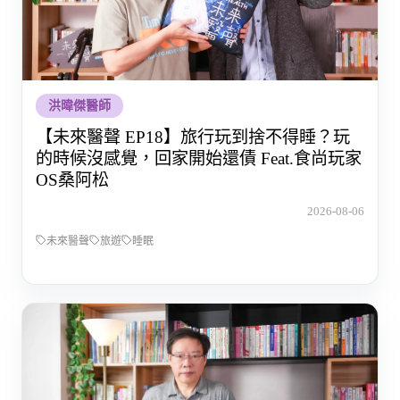
洪暐傑醫師
【未來醫聲 EP18】旅行玩到捨不得睡？玩
的時候沒感覺，回家開始還債 Feat.食尚玩家
OS桑阿松
2026-08-06
未來醫聲
旅遊
睡眠