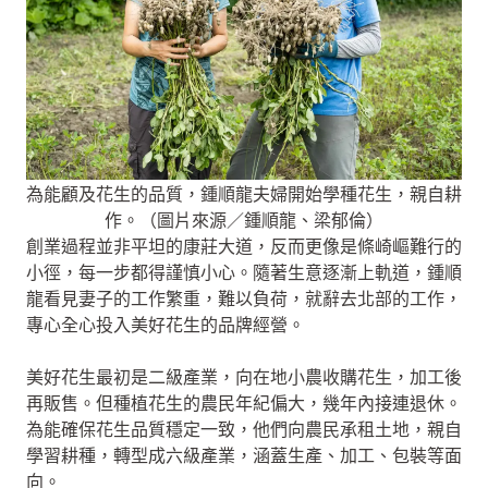
為能顧及花生的品質，鍾順龍夫婦開始學種花生，親自耕
作。（圖片來源／鍾順龍、梁郁倫）
創業過程並非平坦的康莊大道，反而更像是條崎嶇難行的
小徑，每一步都得謹慎小心。隨著生意逐漸上軌道，鍾順
龍看見妻子的工作繁重，難以負荷，就辭去北部的工作，
專心全心投入美好花生的品牌經營。
美好花生最初是二級產業，向在地小農收購花生，加工後
再販售。但種植花生的農民年紀偏大，幾年內接連退休。
為能確保花生品質穩定一致，他們向農民承租土地，親自
學習耕種，轉型成六級產業，涵蓋生產、加工、包裝等面
向。