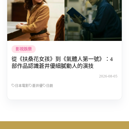
影視娛樂
從《扶桑花女孩》到《氣體人第一號》：4
部作品認識蒼井優細膩動人的演技
2026-08-05
日本電影
蒼井優
日劇