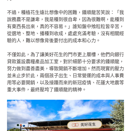
不過，種植花生遠比想像中的困難，鍾順龍苦笑說：「我
說務農不是謙卑，我是種到很自卑，因為很難啊，能種到
有東西長出來，真的不容易。」誰知盤中飧粒粒皆辛苦，
從選地、整地、播種到收成，處處充滿考驗，沒有相關經
驗的人，難以想像背後要付出的成本和心力。
不僅如此，為了讓美好花生的門市更上層樓，他們向銀行
貸款蓋設農糧產品加工室，對於細節十分要求的鍾順龍，
努力做到盡善盡美，導致開銷不斷增加。然而現實的壓力
並未止步於此，兩個孩子出生、日常營運的成本與人事費
用等必要開銷，以及接踵而來的新冠疫情、花蓮大地震等
重大事件，最終壓垮了鍾順龍的精神。