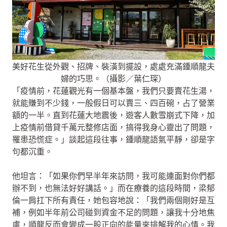
美好花生從外觀、招牌、裝潢到擺設，處處充滿鍾順龍夫
婦的巧思。（攝影／葉仁琛）
「疫情前，花蓮觀光有一個基本盤，我們只要賣花生湯，
就能賺到不少錢，一般假日可以賣三、四百碗，占了營業
額的一半。直到花蓮大地震後，遊客人數雪崩式下降，加
上疫情前借貸千萬元整修店面，搞得我身心靈出了問題，
罹患恐慌症。」談起這段往事，鍾順龍語氣平靜，卻是字
句都沉重。
他坦言：「如果你們早半年來訪問，我可能連面對你們都
辦不到，也無法好好講話。」而在療養的這段時間，梁郁
倫一肩扛下所有責任，她包容地說：「我們兩個剛好是互
補，例如半年前公司碰到資金不足的問題，讓我十分地焦
慮，順龍反而會變成一股正向的能量來排解我的心情。我