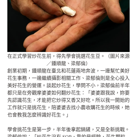
在正式學習炒花生前，得先學會挑選花生豆。（圖片來源
／鍾順龍、梁郁倫）
創業初期，鍾順龍在臺北和花蓮兩地奔波，一邊幫忙美好
花生事務，一邊繼續攝影相關工作、梁郁倫則是全心投入
美好花生的營運。談起炒花生，學問不小，梁郁倫前半年
都只是在旁觀摩婆婆如何翻炒花生：「婆婆跟我說，妳要
先認識花生，才能把它炒得又香又好吃。所以我一開始的
工作就只是挑花生，陪婆婆去找小農收購花生的時候，她
也會教我怎麼辨識好花生。」
學會挑花生是第一步，半年後拿起鍋鏟，又是全新挑戰。
梁郁倫說：「炒花生沒有 SOP，靠的是經驗，花生顆粒