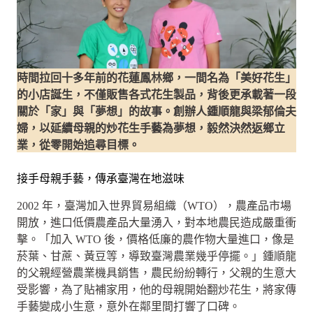
時間拉回十多年前的花蓮鳳林鄉，一間名為「美好花生」
的小店誕生，不僅販售各式花生製品，背後更承載著一段
關於「家」與「夢想」的故事。創辦人鍾順龍與梁郁倫夫
婦，以延續母親的炒花生手藝為夢想，毅然決然返鄉立
業，從零開始追尋目標。
接手母親手藝，傳承臺灣在地滋味
2002 年，臺灣加入世界貿易組織（WTO），農產品市場
開放，進口低價農產品大量湧入，對本地農民造成嚴重衝
擊。「加入 WTO 後，價格低廉的農作物大量進口，像是
菸葉、甘蔗、黃豆等，導致臺灣農業幾乎停擺。」鍾順龍
的父親經營農業機具銷售，農民紛紛轉行，父親的生意大
受影響，為了貼補家用，他的母親開始翻炒花生，將家傳
手藝變成小生意，意外在鄰里間打響了口碑。