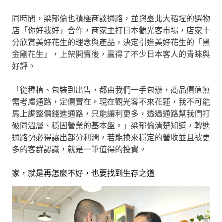
同時間，梁郁倫也積極商談通路，並與臺北大稻埕的選物
店「你好我好」合作，商家主打日本觀光客市場，店家十
分欣賞美好花生的理念與產品，決定引進美好花生的「黑
金剛花生」，上架開賣後，贏得了不少日本客人的青睞與
好評。
「從種植、包裝到出售，都由我們一手包辦，商品價值無
需考慮通路，定價實在。現在觀光客不來花蓮，我不可能
馬上調整價錢進通路，只能讓利更多，透過通路幫我們打
破同溫層、穩固營業的基本盤。」梁郁倫清楚知道，轉進
通路勢必得讓出部分利潤，若能換來穩定的營收並且被更
多的客群認識，就是一筆值得的投資。
家，就是再怎麼不好，也要找到生存之道