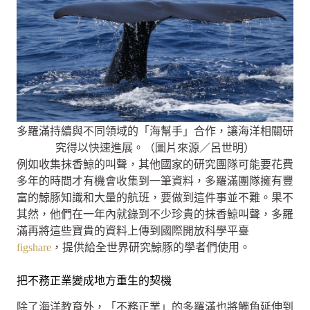
多羅滿持續與不同領域的「海幫手」合作，讓海洋相關研
究得以快速進展。（圖片來源／呂世明）
例如收集抹香鯨的叫聲，其他國家的研究團隊可能要花費
多年的時間才有機會收集到一筆資料，多羅滿團隊擁有豐
富的鯨豚知識和大量的航班，要做到這件事並不難。果不
其然，他們在一年內就錄到不少珍貴的抹香鯨叫聲，多羅
滿再將這些寶貴的資料上傳到國際開放科學平臺
figshare
，提供給全世界研究鯨豚的學者們使用。
把不務正業變成地方重生的契機
除了海洋教育外，「不務正業」的多羅滿也將觸角延伸到