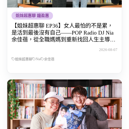
姐妹超惠聊 鐘盈惠
【姐妹超惠聊 EP36】女人最怕的不是累，
是活到最後沒有自己——POP Radio DJ Nia
余佳蓓，從全職媽媽到重新找回人生主導權
的那段路
2026-08-07
Nia
姐妹超惠聊
余佳蓓