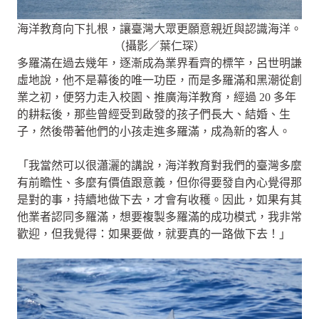
海洋教育向下扎根，讓臺灣大眾更願意親近與認識海洋。
（攝影／葉仁琛）
多羅滿在過去幾年，逐漸成為業界看齊的標竿，呂世明謙
虛地說，他不是幕後的唯一功臣，而是多羅滿和黑潮從創
業之初，便努力走入校園、推廣海洋教育，經過 20 多年
的耕耘後，那些曾經受到啟發的孩子們長大、結婚、生
子，然後帶著他們的小孩走進多羅滿，成為新的客人。
「我當然可以很瀟灑的講說，海洋教育對我們的臺灣多麼
有前瞻性、多麼有價值跟意義，但你得要發自內心覺得那
是對的事，持續地做下去，才會有收穫。因此，如果有其
他業者認同多羅滿，想要複製多羅滿的成功模式，我非常
歡迎，但我覺得：如果要做，就要真的一路做下去！」