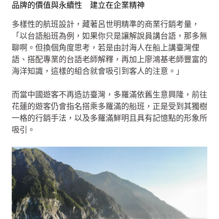
品牌的價值與永續性 建立在企業精神
多樣性的航班設計，藏著呂世明精準的商業行銷考量，
「以台語船班為例，如果你只是讓解說員講台語，那多無
聊啊。但換個角度思考，若是由討海人在船上講臺灣俚
語、搭配專業的台語老師解釋，再加上廖鴻基老師豐富的
海洋知識，這樣的組合就會吸引到客人的注意。」
而當中國遊客不再造訪臺灣，多羅滿依舊生意興隆，前往
花蓮的遊客仍會指名搭乘多羅滿的船班，正是受到其獨樹
一格的行銷手法，以及多羅滿鮮明且具有記憶點的形象所
吸引。