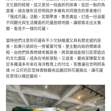
文化館的經營，這又是另一段曲折的故事。從近一點的角
度看，過去幾年呂世明與許多擁有共同理念的業者推行
「慢成花蓮」活動，定期聚會，集思廣益，打造一份涵蓋
不同觀光與生活層面的花蓮旅遊地圖，讓遊客走出太魯
閣，看見不一樣的花蓮。
當時他們注意到花蓮有不少欠缺維護又具有歷史感的房
舍，如果只是晾在一旁著實可惜，便主動向政府標案承
租，由他們負責修繕老舊房舍，將其變成能吸引民眾造訪
的文化園區，成為在地新景點。又或者，藝術家陳聖文肯
定多羅滿多年來在海洋教育上的付出，答應讓呂世明把長
達 18 公尺的巨型抹香鯨藝術品搬回到花蓮展出，讓花蓮
民眾得以親近藝術。