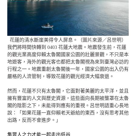
花蓮的清水斷崖美得令人屏息。（圖片來源／呂世明）
我們將時間快轉到 0403 花蓮大地震。地震發生前，花蓮
的觀光業高度仰賴太魯閣國家公園的壯麗景觀，不只是本
地遊客，海外的觀光客也都把太魯閣視為來到臺灣必訪的
行程之一。地震重創太魯閣後一年，國家公園的出入仍有
嚴格的人流管制，導致花蓮的觀光經濟大幅衰退。
然而，花蓮不只有太魯閣，它面對著美麗的太平洋，並且
擁有豐富的人文與歷史資源，這些面向長期被壟罩在太魯
閣的陰影之下，未能得到應有的重視。呂世明語重心長地
說：「如果花蓮一直仰賴老天爺給的東西，沒有思考其他
出路，反而不會進步。」
集眾人之力才能一起走出低谷