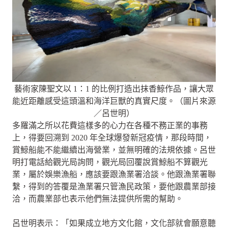
藝術家陳聖文以 1：1 的比例打造出抹香鯨作品，讓大眾
能近距離感受這頭溫和海洋巨獸的真實尺度。（圖片來源
／呂世明）
多羅滿之所以花費這樣多的心力在各種不務正業的事務
上，得要回溯到 2020 年全球爆發新冠疫情，那段時間，
賞鯨船能不能繼續出海營業，並無明確的法規依據。呂世
明打電話給觀光局詢問，觀光局回覆說賞鯨船不算觀光
業，屬於娛樂漁船，應該要跟漁業署洽談。他跟漁業署聯
繫，得到的答覆是漁業署只管漁民政策，要他跟農業部接
洽，而農業部也表示他們無法提供所需的幫助。
呂世明表示：「如果成立地方文化館，文化部就會願意聽