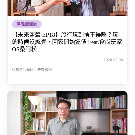
洪暐傑醫師
【未來醫聲 EP18】旅行玩到捨不得睡？玩
的時候沒感覺，回家開始還債 Feat.食尚玩家
OS桑阿松
2026-08-06
旅遊
睡眠
未來醫聲