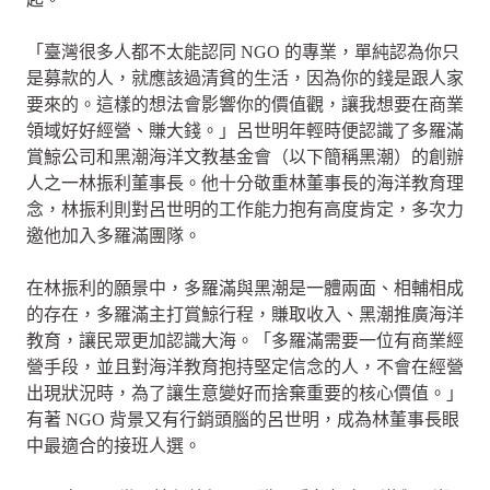
「臺灣很多人都不太能認同 NGO 的專業，單純認為你只
是募款的人，就應該過清貧的生活，因為你的錢是跟人家
要來的。這樣的想法會影響你的價值觀，讓我想要在商業
領域好好經營、賺大錢。」呂世明年輕時便認識了多羅滿
賞鯨公司和黑潮海洋文教基金會（以下簡稱黑潮）的創辦
人之一林振利董事長。他十分敬重林董事長的海洋教育理
念，林振利則對呂世明的工作能力抱有高度肯定，多次力
邀他加入多羅滿團隊。
在林振利的願景中，多羅滿與黑潮是一體兩面、相輔相成
的存在，多羅滿主打賞鯨行程，賺取收入、黑潮推廣海洋
教育，讓民眾更加認識大海。「多羅滿需要一位有商業經
營手段，並且對海洋教育抱持堅定信念的人，不會在經營
出現狀況時，為了讓生意變好而捨棄重要的核心價值。」
有著 NGO 背景又有行銷頭腦的呂世明，成為林董事長眼
中最適合的接班人選。