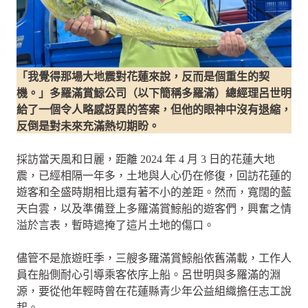
「我覺得那場大地震對花蓮來說，反而是個重生的契
機。」多羅滿賞鯨公司（以下簡稱多羅滿）總經理呂世明
給了一個令人略感訝異的答案，但他的眼神中沒有退縮，
反倒是對未來充滿熱切期盼。
採訪當天風和日麗，距離 2024 年 4 月 3 日的花蓮大地
震，已經相隔一年多，土地與人心仍在修復，回訪花蓮的
遊客和全盛時期相比還有著不小的差距。然而，寬闊的藍
天白雲，以及準備登上多羅滿賞鯨船的遊客們，興奮之情
溢於言表，暫時遮掩了這片土地的傷口。
儘管不是旅遊旺季，三艘多羅滿賞鯨船依舊滿載，工作人
員在船側耐心引導乘客依序上船。呂世明與多羅滿的淵
源，要從他年輕時曾在花蓮縣青少年公益組織擔任志工說
起。