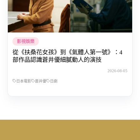
影視娛樂
從《扶桑花女孩》到《氣體人第一號》：4
部作品認識蒼井優細膩動人的演技
2026-08-05
日本電影
蒼井優
日劇