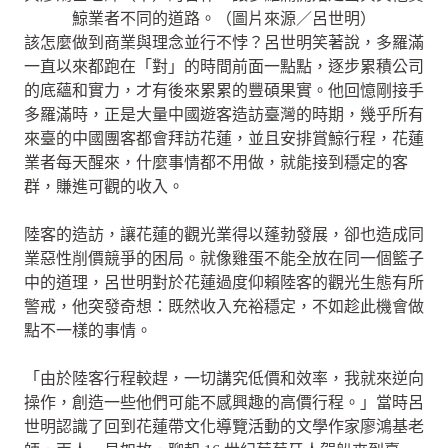
鯨業者不同的道路。（圖片來源／呂世明）
該怎麼做到商業與理念並行不悖？呂世明笑著說，多羅滿
一直以來都跑在「對」的時間前面一點點，逐步累積公司
的底蘊和實力，才有後來累累的豐碩果實。他回憶剛接手
多羅滿時，正是大量中國遊客造訪臺灣的時期，幾乎所有
來臺的中國團客都會拜訪花蓮，並且安排賞鯨行程，花蓮
業者每天醒來，什麼事情都不用做，就能接到穩定的客
群，賺進可觀的收入。
陸客的造訪，讓花蓮的觀光業得以蓬勃發展，卻也造成同
業惡性削價競爭的困局。就像雞蛋不能全放在同一個籃子
中的道理，呂世明對於花蓮過度仰賴陸客的觀光生態有所
警戒，他突發奇想：既然收入充裕穩定，不如趁此機會做
點不一樣的事情。
「由於陸客行程較趕，一切講究低價和效率，我就來逆向
操作，創造一些他們可能不感興趣的高價行程。」當時呂
世明認識了回到花蓮帶文化導覽活動的文學作家廖鴻基老