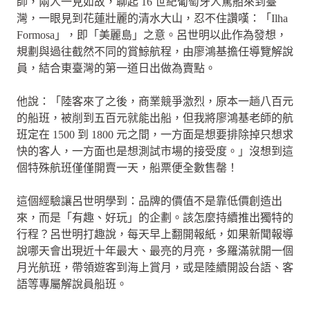
師，兩人一見如故，聊起 16 世紀葡萄牙人駕船來到臺
灣，一眼見到花蓮壯麗的清水大山，忍不住讚嘆：「Ilha
Formosa」，即「美麗島」之意。呂世明以此作為發想，
規劃與過往截然不同的賞鯨航程，由廖鴻基擔任導覽解說
員，結合東臺灣的第一道日出做為賣點。
他說：「陸客來了之後，商業競爭激烈，原本一趟八百元
的船班，被削到五百元就能出船，但我將廖鴻基老師的航
班定在 1500 到 1800 元之間，一方面是想要排除掉只想求
快的客人，一方面也是想測試市場的接受度。」沒想到這
個特殊航班僅僅開賣一天，船票便全數售罄！
這個經驗讓呂世明學到：品牌的價值不是靠低價創造出
來，而是「有趣、好玩」的企劃。該怎麼持續推出獨特的
行程？呂世明打趣說，每天早上翻開報紙，如果新聞報導
說哪天會出現近十年最大、最亮的月亮，多羅滿就開一個
月光航班，帶領遊客到海上賞月，或是陸續開設台語、客
語等專屬解說員船班。