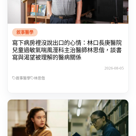
敘事醫學
寫下病房裡沒說出口的心情：林口長庚醫院
兒童過敏氣喘風溼科主治醫師林思偕，談書
寫與渴望被理解的醫病關係
2026-08-05
敘事醫學
林思偕