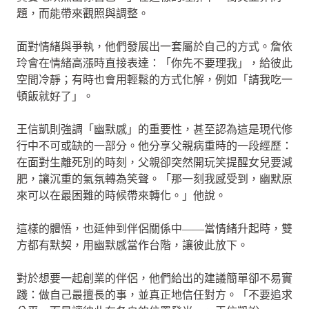
題，而能帶來觀照與調整。
面對情緒與爭執，他們發展出一套屬於自己的方式。詹依
玲會在情緒高漲時直接表達：「你先不要理我」，給彼此
空間冷靜；有時也會用輕鬆的方式化解，例如「請我吃一
頓飯就好了」。
王信凱則強調「幽默感」的重要性，甚至認為這是現代修
行中不可或缺的一部分。他分享父親病重時的一段經歷：
在面對生離死別的時刻，父親卻突然開玩笑提醒女兒要減
肥，讓沉重的氣氛轉為笑聲。「那一刻我感受到，幽默原
來可以在最困難的時候帶來轉化。」他說。
這樣的體悟，也延伸到伴侶關係中——當情緒升起時，雙
方都有默契，用幽默感當作台階，讓彼此放下。
對於想要一起創業的伴侶，他們給出的建議簡單卻不易實
踐：做自己最擅長的事，並真正地信任對方。「不要追求