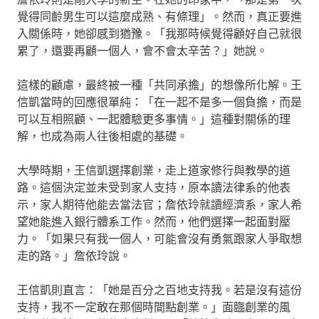
覺得同齡男生可以這麼成熟、有條理」。然而，真正要進
入關係時，她卻感到猶豫。「我那時候覺得顧好自己就很
累了，還要再顧一個人，會不會太辛苦？」她說。
這樣的顧慮，最終被一種「共同承擔」的想像所化解。王
信凱當時的回應很單純：「在一起不是多一個負擔，而是
可以互相照顧、一起體驗更多事情。」這種對關係的理
解，也成為兩人往後相處的基礎。
大學時期，王信凱選擇創業，走上道家修行與教學的道
路。這個決定並未受到家人支持，原本讀法律系的他表
示，家人期待他能去當法官；詹依玲就讀經濟系，家人希
望她能進入銀行體系工作。然而，他們選擇一起面對壓
力。「如果只有我一個人，可能會沒有勇氣跟家人爭取想
走的路。」詹依玲說。
王信凱則直言：「她是百分之百地支持我。若是沒有這份
支持，我不一定敢在那個時間點創業。」面臨創業的風