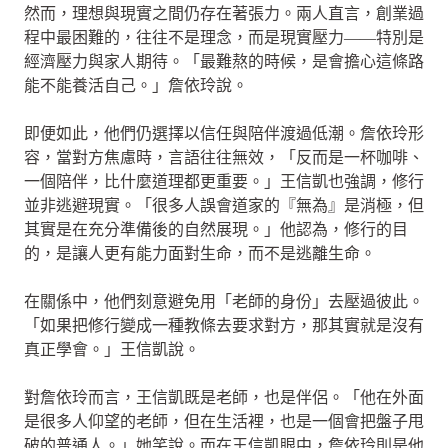
然而，理想與現實之間仍存在著張力。兩人直言，創業過
程中最困難的，往往不是理念，而是現實壓力——特別是
經濟壓力與家人期待。「最難熬的時候，是會擔心這條路
能不能養活自己。」詹依玲說。
即便如此，他們仍選擇以信任與陪伴渡過低潮。詹依玲形
容，當對方焦慮時，言語往往無效，「反而是一杯咖啡、
一個陪伴，比什麼道理都更重要。」王信凱也強調，修行
並非逃避現實。「很多人誤會道家的『無為』是消極，但
其實是在充分準備後的自然展現。」他認為，修行的目
的，是讓人更有能力面對生命，而不是逃離生命。
在關係中，他們刻意避免用「老師的身份」去壓過彼此。
「如果把修行變成一種教條去要求對方，那其實就是沒有
真正學會。」王信凱說。
對詹依玲而言，王信凱既是老師，也是伴侶。「他在外面
是很多人仰望的老師，但在生活裡，也是一個會把盤子甩
破的普通人。」她笑說。而在王信凱眼中，詹依玲則是他