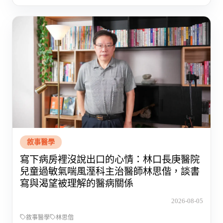
敘事醫學
寫下病房裡沒說出口的心情：林口長庚醫院
兒童過敏氣喘風溼科主治醫師林思偕，談書
寫與渴望被理解的醫病關係
2026-08-05
敘事醫學
林思偕