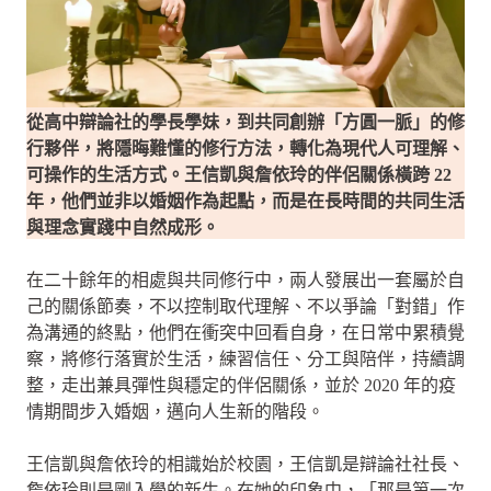
從高中辯論社的學長學妹，到共同創辦「方圓一脈」的修
行夥伴，將隱晦難懂的修行方法，轉化為現代人可理解、
可操作的生活方式。王信凱與詹依玲的伴侶關係橫跨 22
年，他們並非以婚姻作為起點，而是在長時間的共同生活
與理念實踐中自然成形。
在二十餘年的相處與共同修行中，兩人發展出一套屬於自
己的關係節奏，不以控制取代理解、不以爭論「對錯」作
為溝通的終點，他們在衝突中回看自身，在日常中累積覺
察，將修行落實於生活，練習信任、分工與陪伴，持續調
整，走出兼具彈性與穩定的伴侶關係，並於 2020 年的疫
情期間步入婚姻，邁向人生新的階段。
王信凱與詹依玲的相識始於校園，王信凱是辯論社社長、
詹依玲則是剛入學的新生。在她的印象中，「那是第一次