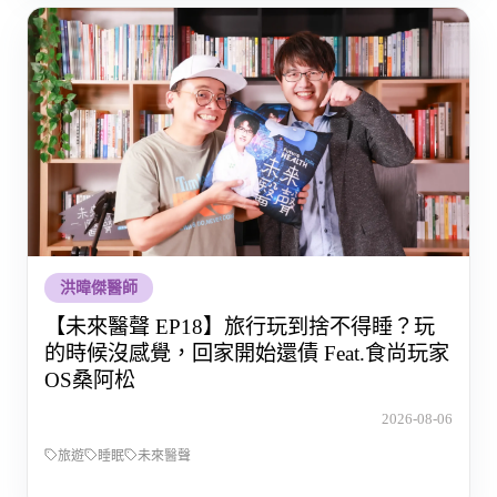
洪暐傑醫師
【未來醫聲 EP18】旅行玩到捨不得睡？玩
的時候沒感覺，回家開始還債 Feat.食尚玩家
OS桑阿松
2026-08-06
旅遊
睡眠
未來醫聲