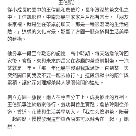
王信凱）
從小成長於臺中的王信凱和詹依玲，長年浸潤於茶文化之
中。王信凱形容，中南部幾乎家家戶戶都有茶桌，「朋友
來家裡，就是坐在茶桌前聊天，那是一種很溫暖的生活經
驗。」這樣的文化背景，影響了方圓一脈茶道與生活美學
的建構。
他分享一段至今難忘的記憶：高中時期，每天送詹依玲回
家後，會留下來與未來的岳父在客廳的茶桌前對坐，一泡
茶就是一年。「那一年他幾乎沒跟我說過話，直到某一天
突然開口問我要不要一起去旅行。」這段沉默中的陪伴與
累積，讓他深刻理解茶與人際關係間的連結。
創立方圓一脈後，兩人在專業分工上，成為彼此的互補。
王信凱專注於道家修行、氣功與養生實踐；詹依玲則從茶
道、香道、花藝與生活美學切入。「我在旁邊泡茶、陪著
一起經歷，慢慢發現這些東西原來可以融合在一起。」她
說。