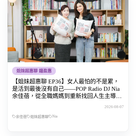
姐妹超惠聊 鐘盈惠
【姐妹超惠聊 EP36】女人最怕的不是累，
是活到最後沒有自己——POP Radio DJ Nia
余佳蓓，從全職媽媽到重新找回人生主導權
的那段路
2026-08-07
Nia
余佳蓓
姐妹超惠聊