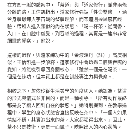
在方圓一脈的體系中，「茶道」與「道家修行」並非兩條
分離的路，王信凱指出，道家修行強調「性命雙修」，涵
蓋身體鍛鍊與宇宙觀的整體理解，而茶道則透過感官經
驗，帶領人進入類似的內在狀態。「喝一杯茶，從聞香、
入口、在口腔中感受，到吞嚥的過程，其實是一連串非常
細緻的覺察。」他說。
這樣的過程，與道家練功中的「金液還丹（註）」高度相
似。王信凱進一步解釋，道家修行中會透過口腔與吞嚥的
覺知，將氣機引導回身體核心，「雖然一個是在喝茶，一
個是在練功，但本質上都是在訓練專注力與覺察。」
相較之下，詹依玲從生活美學的角度切入。她認為，茶道
的形式與儀式並非目的，而是一種引導，「所有動作最終
都是為了讓人回到自在的狀態。」她特別提到，在教學過
程中，學生的身心狀態會直接反映在茶中。「一個人如果
情緒不穩，其實泡出來的茶，大家都喝得出來。」因此，
茶不只是技術，更是一面鏡子，映照出人的內心狀態。