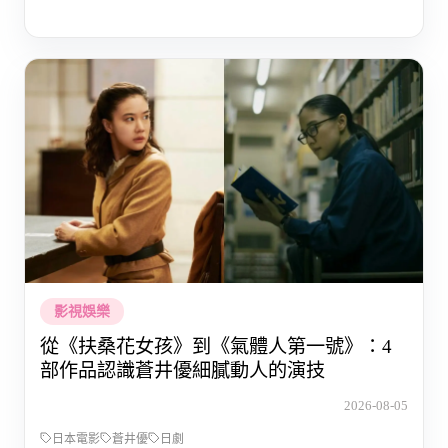
影視娛樂
從《扶桑花女孩》到《氣體人第一號》：4
部作品認識蒼井優細膩動人的演技
2026-08-05
日本電影
蒼井優
日劇