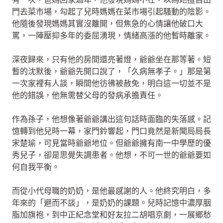
門去菜市場，勾起了兒時媽媽在菜市場引起騷動的陰影。
他隨後發現媽媽其實沒離開，但焦急的心情讓他破口大
罵，一陣壓抑多年的委屈湧現，情緒高漲的他暫時離家。
深夜歸來，只有他的房間還亮著燈，爺爺坐在那等著。短
暫的沈默後，爺爺先開口說了，「久病無孝子。」那是第
一次家裡有人談，瞬間他彷彿被赦免，明白這一切並不是
他的錯誤，他無需替父母的發病承擔責任。
作為孫子，他想像著爺爺講出這句話時面臨的失落感。記
憶轉到他兒時一幕，家門鈴響起，門口竟然是新聞局局長
宋楚瑜，可見當時爺爺地位。但爺爺擁有南一中學歷的優
秀兒子，卻是思覺失調患者。他想，不可一世的爺爺要如
何自我平衡。
而從小代母職的奶奶，是他最感謝的人。他終究明白，多
年來的「避而不談」，是奶奶的課題。兒時記憶中濃厚胭
脂加旗袍，到中正紀念堂和好友拉二胡唱京劇，一展鄉愁