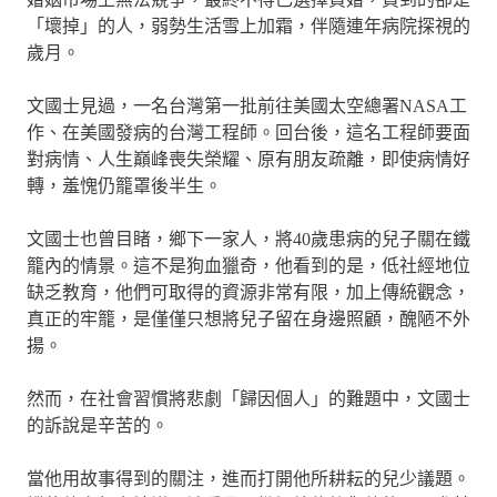
「壞掉」的人，弱勢生活雪上加霜，伴隨連年病院探視的
歲月。
文國士見過，一名台灣第一批前往美國太空總署NASA工
作、在美國發病的台灣工程師。回台後，這名工程師要面
對病情、人生巔峰喪失榮耀、原有朋友疏離，即使病情好
轉，羞愧仍籠罩後半生。
文國士也曾目睹，鄉下一家人，將40歲患病的兒子關在鐵
籠內的情景。這不是狗血獵奇，他看到的是，低社經地位
缺乏教育，他們可取得的資源非常有限，加上傳統觀念，
真正的牢籠，是僅僅只想將兒子留在身邊照顧，醜陋不外
揚。
然而，在社會習慣將悲劇「歸因個人」的難題中，文國士
的訴說是辛苦的。
當他用故事得到的關注，進而打開他所耕耘的兒少議題。