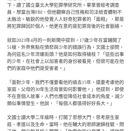
下，讀了國立臺北大學犯罪學研究所。畢業曾經考調查
員，想當台灣FBI，但他觀察自己性格和司法檢查體制不
太融洽。敏銳的他發覺人人好奇犯罪者的「面相」，那是
將犯罪歸因於個人，他更在意的是犯罪背後的社會脈絡。
就如2023年4月的一則新聞中提到，17歲少年在當鋪開了
51槍，外界焦點在憤怒與少年的錯誤行為，文國士卻問，
為何這名少年流連街頭？他是如何取得槍枝？「這些出事
的少年，在社會上以加害者的身份被看見，但很可能在他
們的家庭中他們是受害者。」
「面對少年，我們不僅要看他的過去15年，還要考慮他的
家庭，父母的30年生活背景如何影響他。」他提到，即使
不在意個人故事，人們也應從降低社會成本的角度，減少
類似事情發生。他說，「每個人都值得好好長大。」
文國士讀大學二年級時，打開了思想大門，思考原生家
庭、孝道以及生命。當時，他在輔大的恩師謝錦桂毓，問