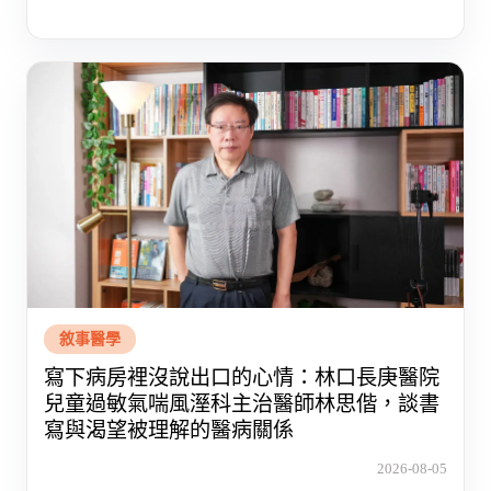
敘事醫學
寫下病房裡沒說出口的心情：林口長庚醫院
兒童過敏氣喘風溼科主治醫師林思偕，談書
寫與渴望被理解的醫病關係
2026-08-05