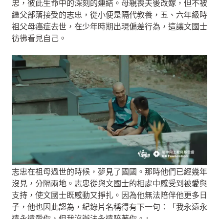
忠，彼此生命中的深刻的連結。母親喪夫後改嫁，但不被
繼父部落接受的志忠，從小便是隔代教養，五、六年級時
祖父母癌症去世，在少年時期出現偏差行為，這讓文國士
彷彿看見自己。
志忠在祖母過世的時候，夢見了國國。那時他們已經幾年
沒見，分隔兩地。志忠從與文國士的相處中感受到被愛與
支持，使文國士既感動又掙扎。因為他無法陪伴他更多日
子，他也因此認為，紀錄片名稱得有下一句：「我永遠永
遠永遠愛你，但我沒辦法永遠陪著你。」