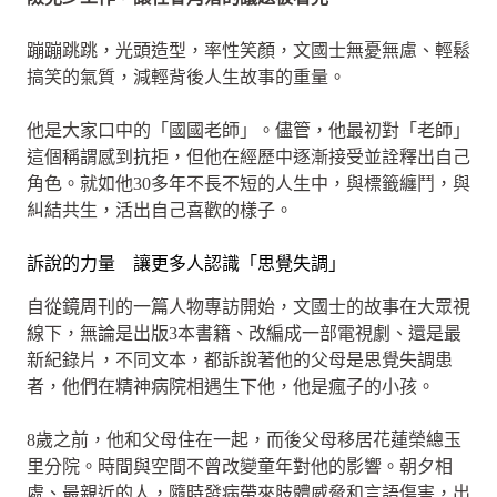
蹦蹦跳跳，光頭造型，率性笑顏，文國士無憂無慮、輕鬆
搞笑的氣質，減輕背後人生故事的重量。
他是大家口中的「國國老師」。儘管，他最初對「老師」
這個稱謂感到抗拒，但他在經歷中逐漸接受並詮釋出自己
角色。就如他30多年不長不短的人生中，與標籤纏鬥，與
糾結共生，活出自己喜歡的樣子。
訴說的力量 讓更多人認識「思覺失調」
自從鏡周刊的一篇人物專訪開始，文國士的故事在大眾視
線下，無論是出版3本書籍、改編成一部電視劇、還是最
新紀錄片，不同文本，都訴說著他的父母是思覺失調患
者，他們在精神病院相遇生下他，他是瘋子的小孩。
8歲之前，他和父母住在一起，而後父母移居花蓮榮總玉
里分院。時間與空間不曾改變童年對他的影響。朝夕相
處、最親近的人，隨時發病帶來肢體威脅和言語傷害，出