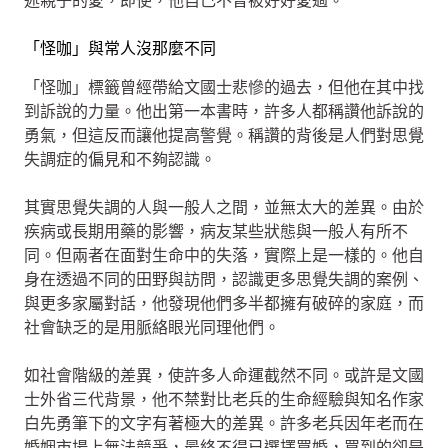
述親子的愛，即使，他自己不曾被好好愛過。
「怪咖」與常人沒那麼不同
「怪咖」標籤曾經帶給文國士悲慘的過去，但他在其中找
到訴說的力量。他出第一本書時，許多人都稱讚他訴說的
勇氣，但這反而讓他提高警覺。稱讚的背後是人們對思覺
失調症的偏見和不夠認識。
其實思覺失調的人與一般人之間，並無太大的差異。由於
疾病或長期用藥的影響，病友某些狀態與一般人有所不
同。但兩者在面對生命中的失落，實際上是一樣的。他自
身在透過不同的田野與訪問，認識更多思覺失調的案例、
與更多家屬對話，他發現他們多半都擁有破碎的家庭，而
社會缺乏的是用脈絡眼光同理他們。
如社會階級的差異，使許多人命運截然不同。或許是文國
士外省三代背景，他不禁對比老兵的生命經驗與知名作家
白先勇筆下的文字有著極大的差異。許多老兵因年老而在
婚姻市場上無法競爭，最終不得已選擇買婚，買到的卻是