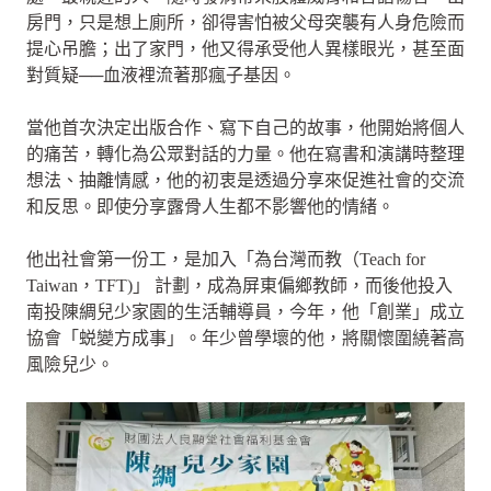
房門，只是想上廁所，卻得害怕被父母突襲有人身危險而
提心吊膽；出了家門，他又得承受他人異樣眼光，甚至面
對質疑──血液裡流著那瘋子基因。
當他首次決定出版合作、寫下自己的故事，他開始將個人
的痛苦，轉化為公眾對話的力量。他在寫書和演講時整理
想法、抽離情感，他的初衷是透過分享來促進社會的交流
和反思。即使分享露骨人生都不影響他的情緒。
他出社會第一份工，是加入「為台灣而教（Teach for
Taiwan，TFT)」 計劃，成為屏東偏鄉教師，而後他投入
南投陳綢兒少家園的生活輔導員，今年，他「創業」成立
協會「蜕變方成事」。年少曾學壞的他，將關懷圍繞著高
風險兒少。