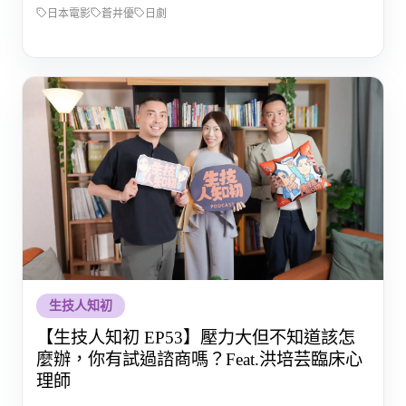
日本電影
蒼井優
日劇
生技人知初
【生技人知初 EP53】壓力大但不知道該怎
麼辦，你有試過諮商嗎？Feat.洪培芸臨床心
理師