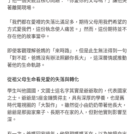
了他一個尖銳且核心問題：「你愛你的父母嗎？」讓他哭
著離開現場。
「我們都在愛裡的失落比滿足多，期待父母用我們希望的
方式愛我們，這份執念使人痛苦。」然而，這份期待並不
存在他的故事當中。
即使客觀理解爸媽的「來時路」，但是此生無法得到一句
「對不起，爸媽沒有辦法照顧你長大」，這深層情感推動
著他的生命軌跡。
從祖父母生命看見愛的失落與轉化
學生叫他國國，文國士這名字其實是爺爺取的，代表國家
之士。爺爺是5座金鐘獎得主，具有深厚的學養，也是舊
時代電視圈的「大製作」。雖然從小由奶奶帶著他長大，
爺爺是那拋家棄子、長期不在家的人，但對他實則影響至
深。
有一次，爸媽回家過年，他發現媽媽不在，以為她擅自出