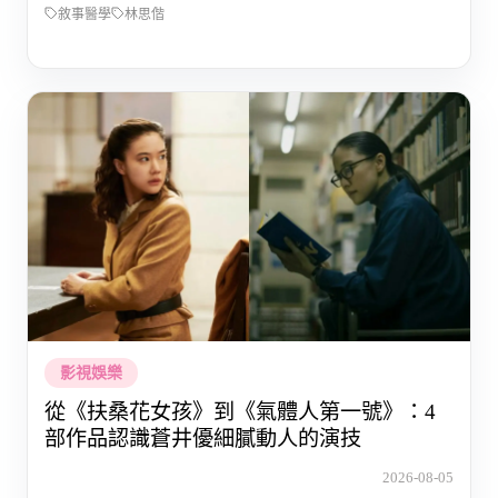
敘事醫學
林思偕
影視娛樂
從《扶桑花女孩》到《氣體人第一號》：4
部作品認識蒼井優細膩動人的演技
2026-08-05