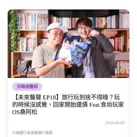
洪暐傑醫師
【未來醫聲 EP18】旅行玩到捨不得睡？玩
的時候沒感覺，回家開始還債 Feat.食尚玩家
OS桑阿松
2026-08-06
睡眠
未來醫聲
旅遊