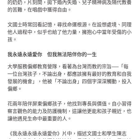
的奶奶，片刻間，拋下婚內失婚、兒子精神病及隔代教養
的苦難，在唱戲中獲得自由。
文國士時常回看記憶，尋找命運根源。在設想處境、同理
他人過程中，似乎也給了他力量，擁抱心中當年受傷的小
孩。
我永遠永遠愛你 但我無法陪伴你的一生
大學服務偏鄉教育營隊，看著為台灣而教的宗旨──「每
一位台灣孩子，不論出身，都應該擁有最好的教育和自我
發展的機會」，他被「不論出身」四個字深深觸動，投入
偏鄉。
花兩年陪伴屏東偏鄉孩子，他找到專長與價值。自小習得
察言觀色的能力及防護機制，這讓他更能和孩子親近，也
讓他遇見生命中最重要的人。
《我永遠永遠永遠愛你》片中，描述文國士和學生陳志