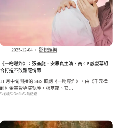
2025-12-04
影視娛樂
《一吻爆炸》：張基龍、安恩真主演，高 CP 感螢幕組
合打造不敗甜寵情節
11 月中旬開播的 SBS 韓劇《一吻爆炸》，由《千元律
師》金宰賢導演執導，張基龍、安…
Netflix
影劇
熱話題