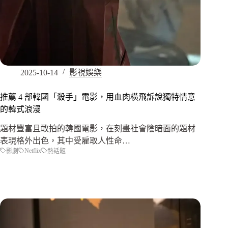
2025-10-14
影視娛樂
推薦 4 部韓國「殺手」電影，用血肉橫飛訴說獨特情意
的韓式浪漫
題材豐富且敢拍的韓國電影，在刻畫社會陰暗面的題材
表現格外出色，其中受雇取人性命…
Netflix
影劇
熱話題