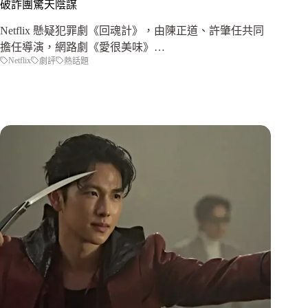
破詐團驚天陰謀
Netflix 懸疑犯罪劇《回魂計》，由陳正道、許肇任共同
擔任導演，網路劇《愛很美味》…
Netflix
劇評
熱話題