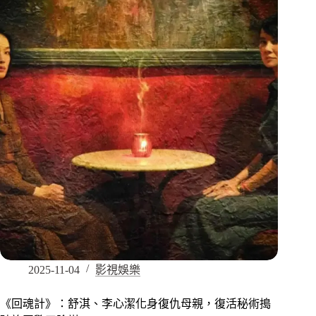
2025-11-04
影視娛樂
《回魂計》：舒淇、李心潔化身復仇母親，復活秘術搗