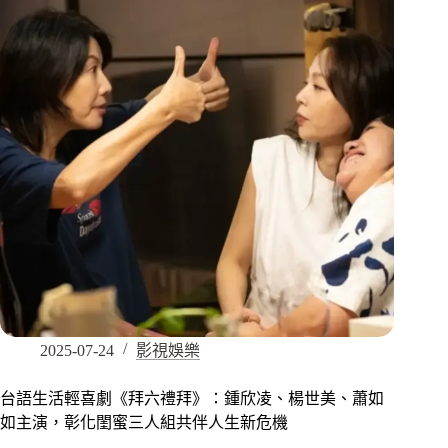
2025-07-24
影視娛樂
台語生活輕喜劇《拜六禮拜》：鍾欣凌、楊世美、蕭如
如主演，彰化閨蜜三人組共伴人生新危機