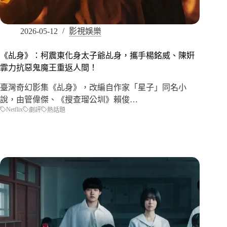
2026-05-12
影視娛樂
《乩身》：柯震東化身太子爺乩身，攜手楊銘威、陳姸
霏力抗惡鬼魔王重返人間！
臺灣奇幻影集《乩身》，改編自作家「星子」同名小
說，由管偉傑、《搜查瑠公圳》賴俊…
Netflix
劇評
熱話題