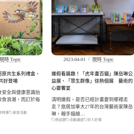
現時 Topic
2023-04-01
現時 Topic
阿原共生系列禮盒、
連假看展趣！「虎年畫百貓」陳岳琳公
 共好登場
益展、「眾生群像」徐熱個展 藝術的
心靈饗宴
食安全與健康意識抬
飲食浪潮，而訂於每
清明連假，是否已經計畫要到哪裡走
走？旅居加拿大27年的台灣藝術家陳岳
勢時事
美食活動
琳，親手描繪…
熱話題
活動講座
好人好事