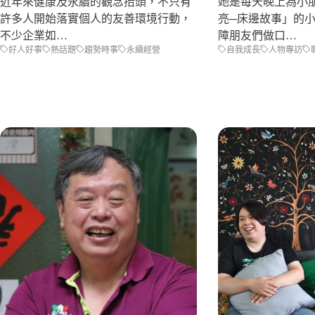
近年來健康及永續的觀念抬頭，不只有
她是每天晚上為小
許多人開始落實個人的友善環境行動，
亮─床邊故事」的
不少企業如…
障朋友們做口…
好人好事
熱話題
趨勢時事
永續經營
自我成長
人物專訪