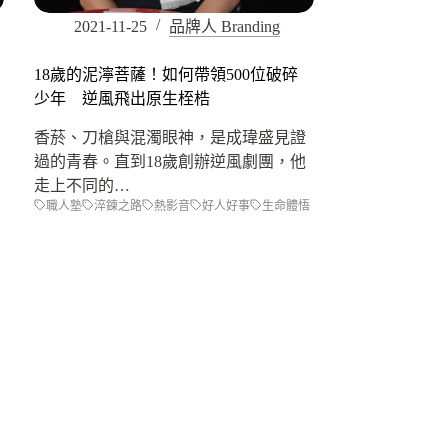
2021-11-25
品牌人 Branding
18歲的泥濘菩薩！如何帶領500位破碎
少年 逆風飛出原生桎梏
香菸、刀槍與混濁眼神，是成瑋盛見證
過的青春。直到18歲創辦逆風劇團，他
走上不同的…
職人塾
淬鍊之路
熱影音
好人好事
生命體悟