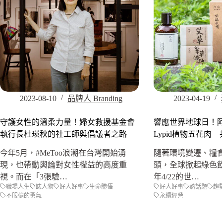
2023-08-10
品牌人 Branding
2023-04-19
守護女性的溫柔力量！婦女救援基金會
響應世界地球日！
執行長杜瑛秋的社工師與倡議者之路
Lypid植物五花肉
今年5月，#MeToo浪潮在台灣開始湧
隨著環境變遷、糧
現，也帶動輿論對女性權益的高度重
頭，全球掀起綠色
視。而在「3張驗…
年4/22的世…
職場人生
誌人物
好人好事
生命體悟
好人好事
熱話題
趨
不服輸的勇氣
永續經營