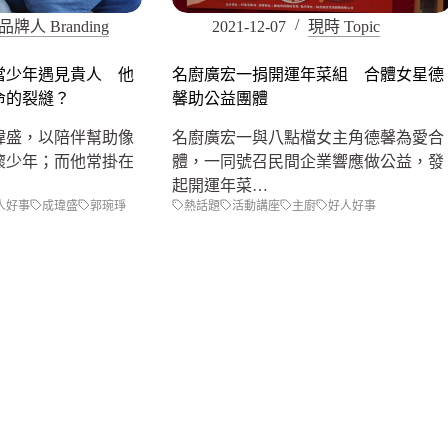
品牌人 Branding
2021-12-07
現時 Topic
當少年遇見貴人 他
名廚廣宏一捐開運年菜組 合體女星德
命的裂縫？
馨助公益團體
瑋盛，以陪伴幫助像
名廚廣宏一與八點檔女主角德馨為愛合
懷少年；而他常掛在
體，一同號召民間企業響應做公益，發
起開運年菜…
人好事
成瑋盛
郭琬琤
熱話題
活動講座
主廚
好人好事