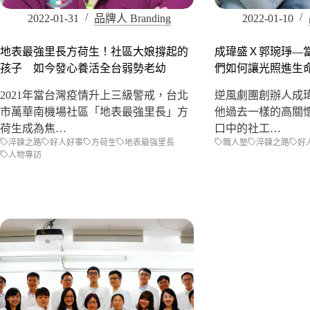
2022-01-31
品牌人 Branding
2022-01-10
地表最強里長方荷生！社區大娘撐起的
成瑋盛Ｘ郭琬琤—
孩子 如今發心養活全台弱勢老幼
們如何讓光照進生
2021年當台灣疫情升上三級警戒，台北
逆風劇團創辦人成
市萬華南機場社區「地表最強里長」方
他過去一樣的高關
荷生成為焦…
口中的社工…
淬鍊之路
好人好事
方荷生
地表最強里長
職人塾
淬鍊之路
好
人物專訪