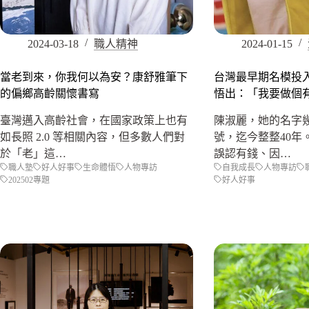
2024-03-18
職人精神
2024-01-15
當老到來，你我何以為安？康舒雅筆下
台灣最早期名模投入
的偏鄉高齡關懷書寫
悟出：「我要做個
臺灣邁入高齡社會，在國家政策上也有
陳淑麗，她的名字
如長照 2.0 等相關內容，但多數人們對
號，迄今整整40年
於「老」這…
誤認有錢、因…
職人塾
好人好事
生命體悟
人物專訪
自我成長
人物專訪
202502專題
好人好事