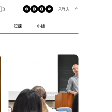
登入
短課
小舖