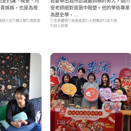
朋友們講「晚安．月
若要舉出我所認識最斜槓的男人，胡川
小青姊姊，也是為視
安老師絕對是箇中翹楚。他的學術專業
為歷史學，…
職場人生
職人塾
熱影音
生命體悟
自我成長
人物專訪
誌人物
好人好事