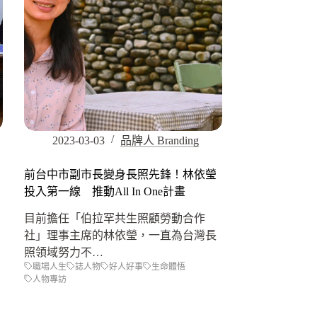
2023-03-03
品牌人 Branding
前台中市副市長變身長照先鋒！林依瑩
投入第一線 推動All In One計畫
目前擔任「伯拉罕共生照顧勞動合作
社」理事主席的林依瑩，一直為台灣長
照領域努力不…
職場人生
誌人物
好人好事
生命體悟
人物專訪