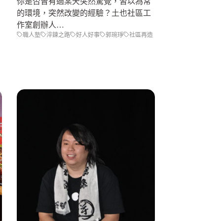
你是否曾有過某天突然驚覺，習以為常
的環境，突然改變的經驗？土也社區工
作室創辦人…
職人塾
淬鍊之路
好人好事
郭琬琤
社區再造