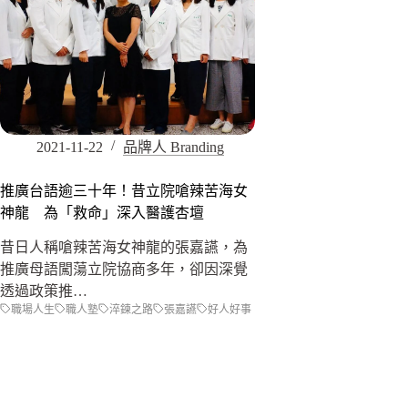
2021-11-22
品牌人 Branding
推廣台語逾三十年！昔立院嗆辣苦海女
神龍 為「救命」深入醫護杏壇
昔日人稱嗆辣苦海女神龍的張嘉讌，為
推廣母語闖蕩立院協商多年，卻因深覺
透過政策推…
職場人生
職人塾
淬鍊之路
張嘉讌
好人好事