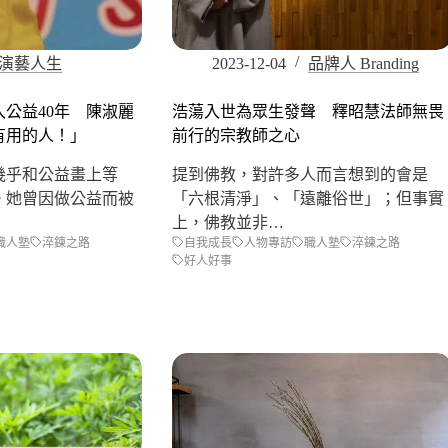
演藝人生
2023-12-04
品牌人 Branding
公益40年 陳淑麗
浩蕩入世為眾生發聲 釋昭慧法師無畏
有用的人！」
前行的宗教師之心
幾乎和公益畫上等
提到佛教，對許多人而言想到的會是
。她曾因做公益而被
「六根清淨」、「遠離俗世」；但事實
上，佛教並非…
職人塾
淬鍊之路
自我成長
人物專訪
職人塾
淬鍊之路
好人好事