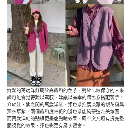
鮮豔的萬歲洋紅屬於高飽和的色系，對於比較保守的人來
說可能會覺得難以駕馭，建議以基本的類色系搭配著手。
介於紅、紫之間的萬歲洋紅，類色系推薦淡雅的櫻花粉與
薰衣草紫，兩個飽和度較低的淺色系能夠營造唯美氛圍，
而萬歲洋紅的點綴更畫龍點睛效果，既不突兀還有提亮整
體視覺的效果，讓色彩更有層次豐富。