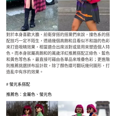
對於本身喜歡大膽、前衛穿搭的搭黨們來說，撞色系的搭
配技巧一定不陌生，透過幾個高飽和且看似不和諧的色彩
來打造吸睛效果，相當適合出席派對或是用來塑造個人特
色。而本身就屬高飽和的萬歲洋紅推薦搭配正綠色、藍色
和黃色等色系，最直接可藉由各單品來堆疊色彩；更進階
則推薦挑選拼布設計款，除了顏色還可翻玩幾何圖形，打
造亂中有序的效果。
# 螢光系搭配
推薦色：金屬色、螢光色