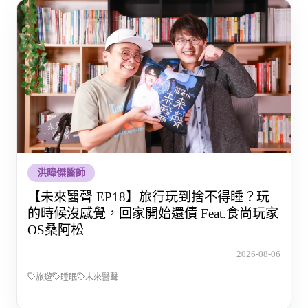
洪暐傑醫師
【未來醫聲 EP18】旅行玩到捨不得睡？玩
的時候沒感覺，回家開始還債 Feat.食尚玩家
OS桑阿松
2026-08-06
旅遊
睡眠
未來醫聲