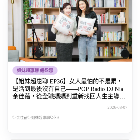
姐妹超惠聊 鐘盈惠
【姐妹超惠聊 EP36】女人最怕的不是累，
是活到最後沒有自己——POP Radio DJ Nia
余佳蓓，從全職媽媽到重新找回人生主導權
的那段路
2026-08-07
Nia
余佳蓓
姐妹超惠聊