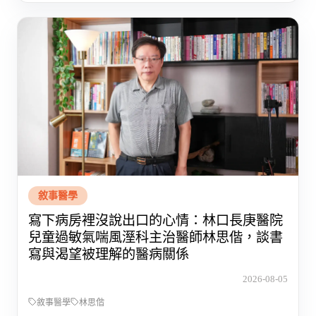
敘事醫學
寫下病房裡沒說出口的心情：林口長庚醫院
兒童過敏氣喘風溼科主治醫師林思偕，談書
寫與渴望被理解的醫病關係
2026-08-05
敘事醫學
林思偕