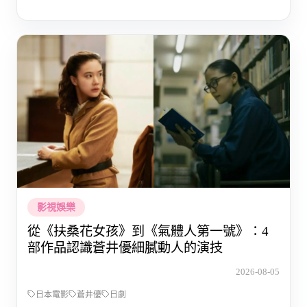
影視娛樂
從《扶桑花女孩》到《氣體人第一號》：4
部作品認識蒼井優細膩動人的演技
2026-08-05
日本電影
蒼井優
日劇