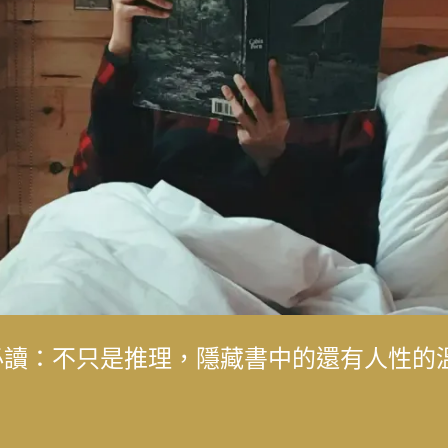
成女人，而是成為我喜歡的自己」——最美
典必讀：不只是推理，隱藏書中的還有人性的
成女人，而是成為我喜歡的自己」——最美
化生態的永續旅遊 重塑花蓮觀光新模式
口的心情：林口長庚醫院兒童過敏氣喘風溼
，在泛黃文史資料中，續留臺灣樂壇過往風
子，「台灣鼓王」黃瑞豐見證臺灣主流音樂
生到臺灣影視推手，始終相信人的可能
後，花蓮觀光何時再現榮景？震後兩年，觀
化生態的永續旅遊 重塑花蓮觀光新模式
解的醫病關係