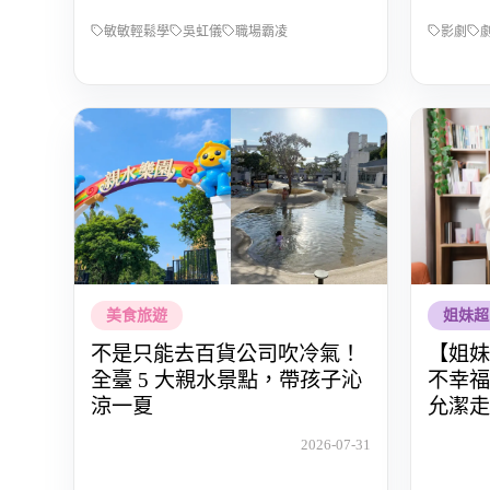
敏敏輕鬆學
吳虹儀
職場霸凌
影劇
美食旅遊
姐妹超
不是只能去百貨公司吹冷氣！
【姐妹
全臺 5 大親水景點，帶孩子沁
不幸福
涼一夏
允潔走
愛自己
2026-07-31