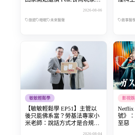
OS桑阿松
與渴望
2026-08-06
旅遊
睡眠
未來醫聲
敘事醫
敏敏輕鬆學
影視娛
【敏敏輕鬆學 EP51】主管以
Netf
後只能佛系當？勞基法專家小
號》：
米老師：說話方式才是合規關
至惡
鍵
2026-08-04