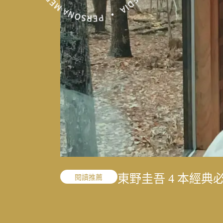
「我的課題不是變
東野圭吾 4 本經
「我的課題不是變
職人精神
閱讀推薦
職人精神
的 40 年修課
的 40 年修課
結合地方創生與文
寫下病房裡沒說出
文史收藏家劉國煒
一雙鼓棒敲過一甲
王小棣：從問題學
太魯閣按下暫停鍵
結合地方創生與文
花蓮震後專題
花蓮震後專題
花蓮震後專題
敘事醫學
職人精神
演藝人生
媒體先鋒
談書寫與渴望被理
考題