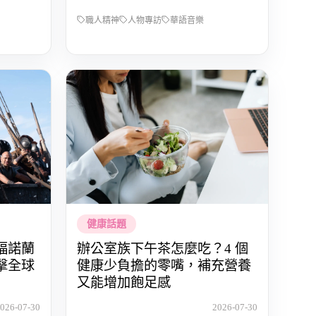
職人精神
人物專訪
華語音樂
健康話題
福諾蘭
辦公室族下午茶怎麼吃？4 個
擊全球
健康少負擔的零嘴，補充營養
又能增加飽足感
026-07-30
2026-07-30