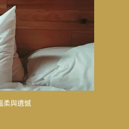
律師樂樂（陳漢章）
溫柔與遺憾
律師樂樂（陳漢章）
科主治醫師林思偕，
華
的時代更迭
光與永續發展的轉型