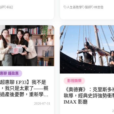
劇評
科幻
人生善敗學
醫師
林思偕
惠聊 鐘盈惠
影視娛樂
超惠聊 EP33】我不是
，我只是太累了——蔡
《奧德賽》：克里斯多
過產後憂鬱，重新學會
執導，經典史詩強勢衝
IMAX 影廳
2026-07-31
2