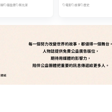
惠聊
鐘盈惠
蔡允潔
電影
故事
歷史