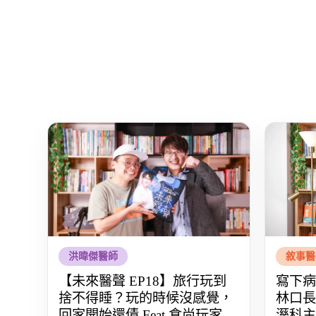
洪暐傑醫師
敘事醫
【未來醫聲 EP18】旅行玩到
寫下病
捨不得睡？玩的時候沒感覺，
林口長
回家開始還債 Feat.食尚玩家
溼科主