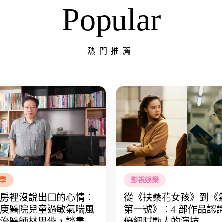
Popular
熱門推薦
學
影視娛樂
房裡沒說出口的心情：
從《扶桑花女孩》到《
庚醫院兒童過敏氣喘風
第一號》：4 部作品認
治醫師林思偕，談書寫
優細膩動人的演技