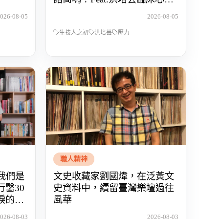
師
026-08-05
2026-08-05
生技人之初
洪培芸
壓力
職人精神
】我們是
文史收藏家劉國煒，在泛黃文
醫30
史資料中，續留臺灣樂壇過往
淚的醫
風華
026-08-03
2026-08-03