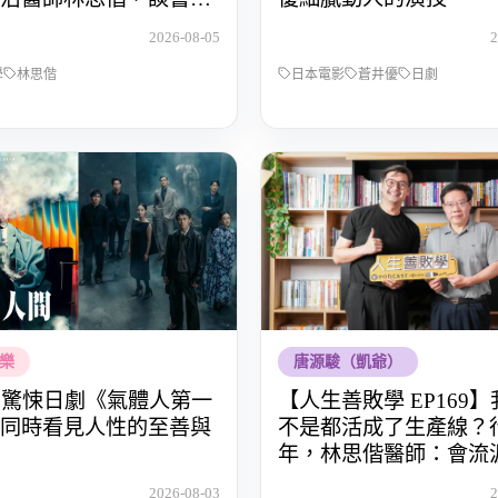
被理解的醫病關係
2026-08-05
2
學
林思偕
日本電影
蒼井優
日劇
樂
唐源駿（凱爺）
lix 驚悚日劇《氣體人第一
【人生善敗學 EP169
同時看見人性的至善與
不是都活成了生產線？行
年，林思偕醫師：會流
師，才懂得生命的重量
2026-08-03
2