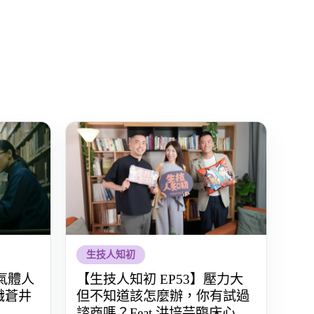
生技人知初
氣體人
【生技人知初 EP53】壓力大
識蒼井
但不知道該怎麼辦，你有試過
諮商嗎？Feat.洪培芸臨床心理