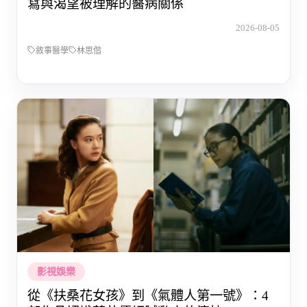
寫與渴望被理解的醫病關係
2026-08-05
敘事醫學
林思偕
影視娛樂
從《扶桑花女孩》到《氣體人第一號》：4