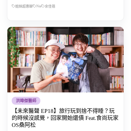
Nia
姐妹超惠聊
余佳蓓
洪暐傑醫師
【未來醫聲 EP18】旅行玩到捨不得睡？玩
的時候沒感覺，回家開始還債 Feat.食尚玩家
OS桑阿松