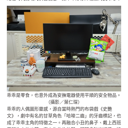
乖乖是零食，也意外成為安撫電器使用平順的安全物品。
（攝影／葉仁琛）
乖乖的人偶圖形靈感，源自當時熱門的布袋戲《史艷
文》，劇中有名的甘草角色「哈嘜二齒」的牙齒標記，也
成了乖乖主角的特徵之一。再融合小丑的鼻子、戴上西班