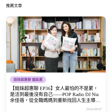
推薦文章
姐妹超惠聊 鐘盈惠
【姐妹超惠聊 EP36】女人最怕的不是累，
是活到最後沒有自己——POP Radio DJ Nia
余佳蓓，從全職媽媽到重新找回人生主導權
的那段路
2026-08-07