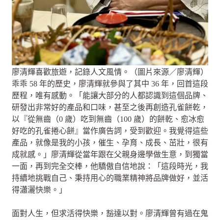
廖清輝喜歡旅遊，記錄人文風情。（圖片來源／廖清輝）
乖乖 58 年的歷史，廖清輝就參與了其中 36 年，回首這段
歷程，唯有感動。「能讓大部分的人都認識到這個品牌、
研發出非常好的產品和口味，甚至之後再創造孔雀餅乾，
以『從無齒（0 歲）吃到無齒（100 歲）的餅乾、愈冰愈
好吃的孔雀捲心餅』當作廣告詞，受到歡迎。我覺得這些
產品，就像是我的小孩，催生、孕育、成長、茁壯，很有
成就感。」廖清輝從當年跟在父親身邊學做生意，到獨當
一面，再到完全交棒，他驕傲自信地說：「這段時光，我
持續地挑戰自己、秉持用心的職業精神將品牌做好，並活
得瀟灑快樂。」
面對人生，但求活得快樂，豁達以對。廖清輝曾有過在鬼