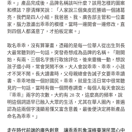
乖。」產品完成後，品牌名稱該叫什麼？該用怎樣的圖案
和標誌？廖清輝笑說：「人家說三個臭皮匠勝過一個諸葛
亮，我們是四人小組，我爸爸、我、廣告部主管和一位畫
家，腦力激盪出乖乖的模樣，當時一邊開會一邊修改，直
到四個人都滿意了，才拍板定案。」
取名乖乖，沒有算筆畫，憑藉的是每一位華人從出生到長
大最常聽到的一句話，突發奇想成為品牌的名稱。「剛開
始，有兩、三個名字進行取捨評估，後來靈機一動，想說
孩子還小時，常會哭鬧不休，大人會說乖乖、乖乖，小孩
才不哭不鬧。長大讀書時，父母親總會告誡子女要乖乖讀
書、乖乖地做一個好國民。乖乖，就是生活日常中很常聽
見的一句話，當時有做一個問卷調查，每個人每天會說出
『乖乖』兩字的次數，大約有 28 次，這麼高的頻率，說
明這個詞語早已融入大眾的生活，尤其在華人圈內，普遍
認為這兩個字淺顯易懂又富含意義，最後便決定將新產品
命名為乖乖。」
走在時代前端的廣告創意 讓乖乖形象深植臺灣民眾心中