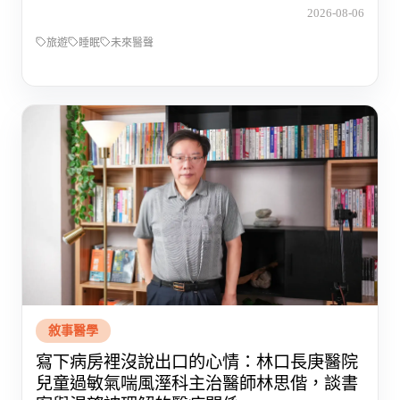
2026-08-06
旅遊
睡眠
未來醫聲
敘事醫學
寫下病房裡沒說出口的心情：林口長庚醫院
兒童過敏氣喘風溼科主治醫師林思偕，談書