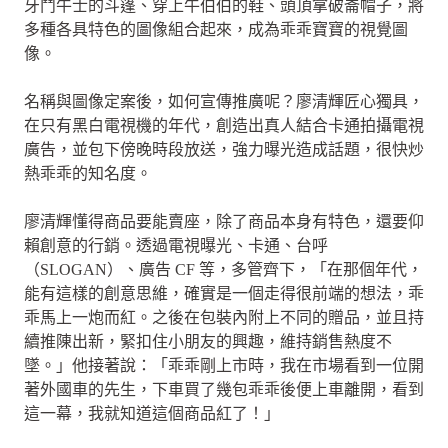
牙鬥牛士的斗篷、穿上牛伯伯的鞋、頭頂拿破崙帽子，將
多種各具特色的圖像組合起來，成為乖乖寶寶的視覺圖
像。
名稱與圖像定案後，如何宣傳推廣呢？廖清輝匠心獨具，
在只有黑白電視機的年代，創造出真人結合卡通拍攝電視
廣告，並包下傍晚時段放送，強力曝光造成話題，很快炒
熱乖乖的知名度。
廖清輝懂得商品要能賣座，除了商品本身有特色，還要仰
賴創意的行銷。透過電視曝光、卡通、台呼
（SLOGAN）、廣告 CF 等，多管齊下，「在那個年代，
能有這樣的創意思維，確實是一個走得很前端的想法，乖
乖馬上一炮而紅。之後在包裝內附上不同的贈品，並且持
續推陳出新，緊扣住小朋友的興趣，維持銷售熱度不
墜。」他接著說：「乖乖剛上市時，我在市場看到一位開
著外國車的先生，下車買了幾包乖乖後便上車離開，看到
這一幕，我就知道這個商品紅了！」