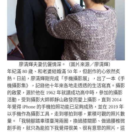
廖清輝夫妻伉儷情深。（圖片來源／廖清輝）
年紀滿 80 歲、和老婆結婚滿 50 年，但創作的心依然炙
熱。日前，廖清輝剛完成「手機攝影展」，出了一本《手
機攝影集》，記錄他十年來各地走透透的生活寫真。攝影
的啟蒙，源於他在 1962 年就讀成功高中時，參加的攝影
活動，受到攝影大師郎靜山啟發而愛上攝影，直到 2014
年覺得 iPhone 的手機拍照功能已足夠成熟，並在 2019 年
以手機作為攝影工具，走到哪拍到哪，累積可觀的照片數
量。「我騎腳踏車環臺灣兩圈，換過膝關節、做過腰椎微
創手術，就只為能拍下我覺得很美、很有意思的照片，這