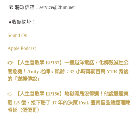
🎁 聽眾信箱：
service@2him.net
●收聽網址：
Sound On
Apple Podcast
👉 【人生善敗學 EP157】一通越洋電話，化解毀滅性公
關危機！Andy 老師 x 凱爺：32 小時再衝百萬 YTR 背後
的「逆襲傳說」
👉
【人生善敗學
EP156
】地獄開局沒得選！他說服股東
砸
1.5
億，接下賠了
37
年的決策
Feat.
臺南蛋品總經理陳
昭延（蛋蛋哥）