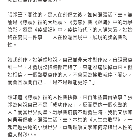
張翎筆下關注的，是人在創傷之後，如何繼續活下去。無
論是《餘震》裡的大地震、《勞燕》與《歸海》中的戰爭
陰影，還是《疫狐記》中，疫情時代下的人際失落，她始
終在寫同一件事——人在極端困境中，展現的脆弱與韌
性。
談起創作，她謙虛地說，自己並非天才型作家，曾經書寫
到一半，才發現整條路都走錯了，只能忍痛砍掉重來。但
她相信，一個熱愛寫作的人，不會因為挫敗就停下腳步，
而會回頭問自己：「是不是還能更好？」
想知道《餘震》裡的人性與抉擇，來自哪些真實故事？張
翎為何說自己不是「成功作家」，反而更像一個晚熟的
人？而當世界動盪、戰爭與疫情不斷發生時，我們又該如
何帶著傷痕，繼續生活下去？本集的《人生善敗學》，一
起走進張翎的小說世界，重新理解文學如何淬鍊出人性的
偉大與渺小。