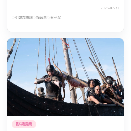
2026-07-31
姐妹超惠聊
鐘盈惠
蔡允潔
影視娛樂