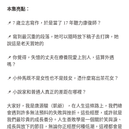
本集亮點：
📌 7 歲立志寫作，於是當了 17 年聽力康復師？
📌 寫到最沉重的段落，她可以隨時放下稿子去打牌，她
說這是老天賞她的
📌 你覺得，失憶的丈夫在療養院愛上別人，這算外遇
嗎？
📌 小仲馬既不是女性也不是妓女，憑什麼寫出茶花女？
📌 小說家和普通人真正的差距在哪裡？
大家好，我是唐源駿（凱爺），在人生這條路上，我們總
會遇到許多無法預料的失敗與挫折。這些經歷，或許就是
我們最珍貴的成長養分。人生善敗學是一個關於笑與淚、
成長與放下的節目，無論你正經歷何種低潮，這裡都會是