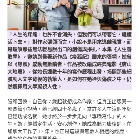
「人生的疼痛，也許不會消失，但我們可以帶著它，繼續
活下去。」對作家張翎而言，小說不是用來逃離現實，而
是理解那些無法輕易說出口的創傷與掙扎。本集《人生善
敗學》，邀請到帶著新作品《疫狐紀》歸來的張翎，她曾
以《餘震》感動無數讀者、作品被改編成經典電影《唐山
大地震》，從她長達數十年的寫作歷程出發，揭開那些細
膩動人文字背後的執筆人，是如何在動盪與傷痕之中，仍
然選擇用文學凝視人性。
張翎回憶，自己從 7 歲起就想成為作家。但真正出版第一
部長篇小說時，她已經四十多歲了。當許多人在這個年紀
已經功成名就，她才終於一步步走向「專職寫作」的人
生。為了能穩定生活、安心創作，她成為聽力康復師，在
加拿大工作了 17 年。也正是這段與無數人相遇的經歷，
成為她寫作的重要養分。