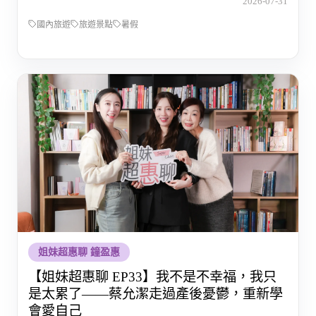
2026-07-31
國內旅遊
旅遊景點
暑假
姐妹超惠聊 鐘盈惠
【姐妹超惠聊 EP33】我不是不幸福，我只
是太累了——蔡允潔走過產後憂鬱，重新學
會愛自己