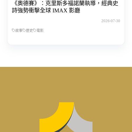
《奧德賽》：克里斯多福諾蘭執導，經典史
詩強勢衝擊全球 IMAX 影廳
2026-07-30
故事
歷史
電影