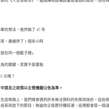
本集的《人生善敗學》，邀請陳昭延暢談臺南蛋品的過去、現在
。
單的想法，竟然做了 47 年
突，產線停了 1 個多小時
不放在同一個籃子裡」
以為的關鍵，其實不是重點
25 元嗎？
製，節目中提及之政策以主管機關公告為準。
人生這條路上，我們總會遇到許多無法預料的失敗與挫折。這些
、成長與放下的節目，無論你正經歷何種低潮，這裡都會是一個