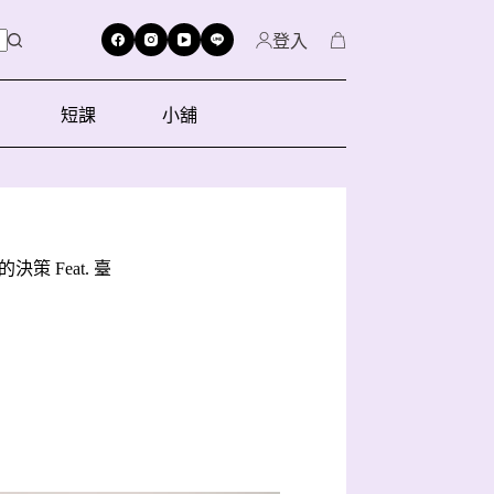
登入
短課
小舖
策 Feat. 臺