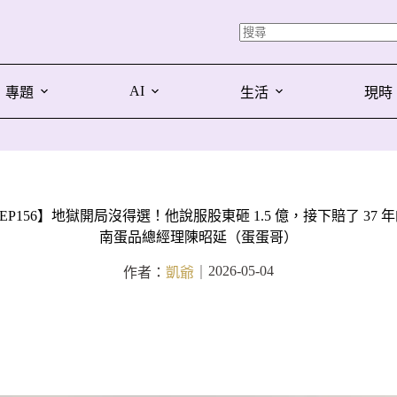
AI
專題
生活
現時
P156】地獄開局沒得選！他說服股東砸 1.5 億，接下賠了 37 年的決
南蛋品總經理陳昭延（蛋蛋哥）
2026-05-04
作者：
凱爺
｜