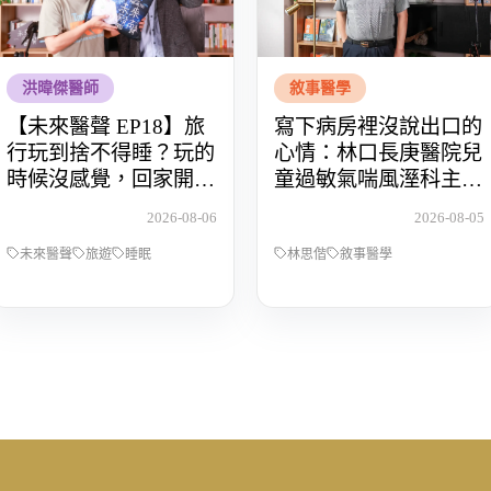
洪暐傑醫師
敘事醫學
【未來醫聲 EP18】旅
寫下病房裡沒說出口的
行玩到捨不得睡？玩的
心情：林口長庚醫院兒
時候沒感覺，回家開始
童過敏氣喘風溼科主治
還債 Feat.食尚玩家OS
醫師林思偕，談書寫與
2026-08-06
2026-08-05
桑阿松
渴望被理解的醫病關係
未來醫聲
旅遊
睡眠
林思偕
敘事醫學