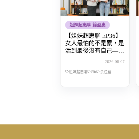
姐妹超惠聊 鐘盈惠
【姐妹超惠聊 EP36】
女人最怕的不是累，是
活到最後沒有自己——
POP Radio DJ Nia 余佳
2026-08-07
蓓，從全職媽媽到重新
Nia
找回人生主導權的那段
姐妹超惠聊
余佳蓓
路