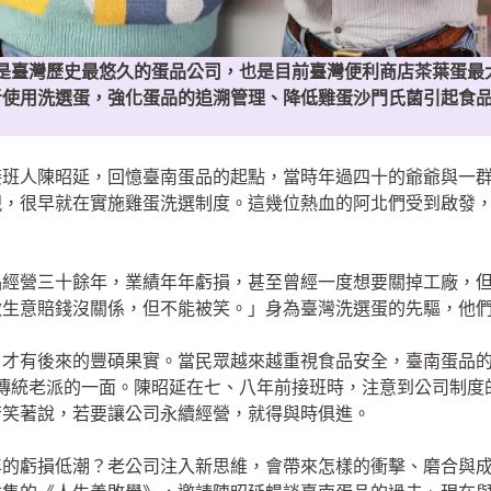
，是臺灣歷史最悠久的蛋品公司，也是目前臺灣便利商店茶葉蛋最大
者使用洗選蛋，強化蛋品的追溯管理、降低雞蛋沙門氏菌引起食
接班人陳昭延，回憶臺南蛋品的起點，當時年過四十的爺爺與一
視，很早就在實施雞蛋洗選制度。這幾位熱血的阿北們受到啟發
品經營三十餘年，業績年年虧損，甚至曾經一度想要關掉工廠，
做生意賠錢沒關係，但不能被笑。」身為臺灣洗選蛋的先驅，他
，才有後來的豐碩果實。當民眾越來越重視食品安全，臺南蛋品
免有傳統老派的一面。陳昭延在七、八年前接班時，注意到公司制
苦笑著說，若要讓公司永續經營，就得與時俱進。
年的虧損低潮？老公司注入新思維，會帶來怎樣的衝擊、磨合與