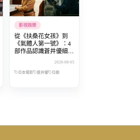
影視娛樂
從《扶桑花女孩》到
《氣體人第一號》：4
部作品認識蒼井優細膩
動人的演技
2026-08-05
日本電影
蒼井優
日劇