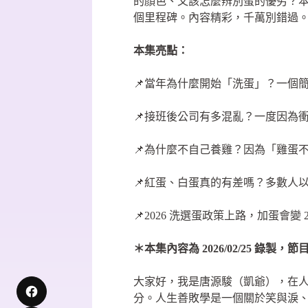
的顏色、又該怎麼辨別蛋的優劣？
個里程碑。內容精彩，千萬別錯過
本集亮點：
📌當年為什麼開始「洗蛋」？一個簡
📌接班後公司有多混亂？一度因為衝
📌為什麼不自己養雞？因為「雞蛋
📌紅蛋、白蛋真的有差嗎？多數人
📌2026 洗選蛋政策上路，加蛋會變 
＊本集內容為 2026/02/25 錄
大家好，我是唐源駿（凱爺），在
分。人生善敗學是一個關於笑與淚