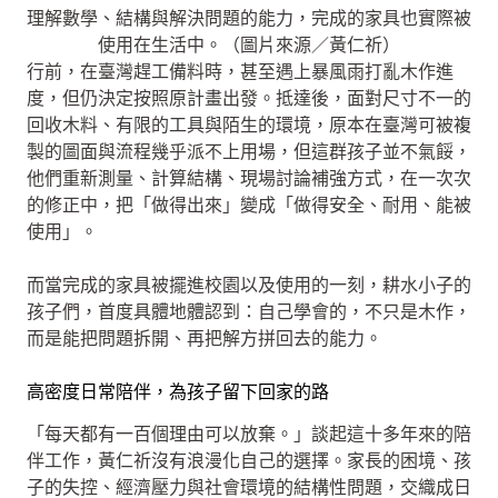
理解數學、結構與解決問題的能力，完成的家具也實際被
使用在生活中。（圖片來源／黃仁祈）
行前，在臺灣趕工備料時，甚至遇上暴風雨打亂木作進
度，但仍決定按照原計畫出發。抵達後，面對尺寸不一的
回收木料、有限的工具與陌生的環境，原本在臺灣可被複
製的圖面與流程幾乎派不上用場，但這群孩子並不氣餒，
他們重新測量、計算結構、現場討論補強方式，在一次次
的修正中，把「做得出來」變成「做得安全、耐用、能被
使用」。
而當完成的家具被擺進校園以及使用的一刻，耕水小子的
孩子們，首度具體地體認到：自己學會的，不只是木作，
而是能把問題拆開、再把解方拼回去的能力。
高密度日常陪伴，為孩子留下回家的路
「每天都有一百個理由可以放棄。」談起這十多年來的陪
伴工作，黃仁祈沒有浪漫化自己的選擇。家長的困境、孩
子的失控、經濟壓力與社會環境的結構性問題，交織成日