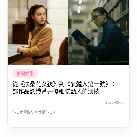
影視娛樂
從《扶桑花女孩》到《氣體人第一號》：4
部作品認識蒼井優細膩動人的演技
2026-08-05
日本電影
蒼井優
日劇