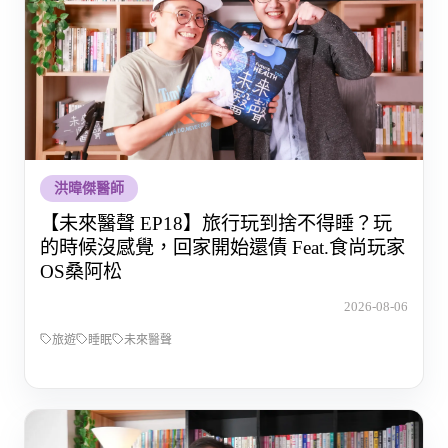
洪暐傑醫師
【未來醫聲 EP18】旅行玩到捨不得睡？玩
的時候沒感覺，回家開始還債 Feat.食尚玩家
OS桑阿松
2026-08-06
旅遊
睡眠
未來醫聲