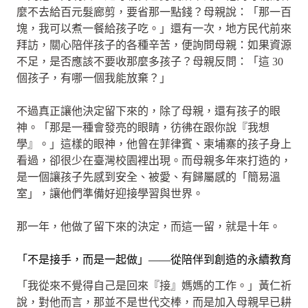
麼不去給百元髮廊剪，要省那一點錢？母親說：「那一百
塊，我可以煮一餐給孩子吃。」還有一次，地方民代前來
拜訪，關心陪伴孩子的各種辛苦，便詢問母親：如果資源
不足，是否應該不要收那麼多孩子？母親反問：「這 30
個孩子，有哪一個我能放棄？」
不過真正讓他決定留下來的，除了母親，還有孩子的眼
神。「那是一種會發亮的眼睛，彷彿在跟你說『我想
學』。」這樣的眼神，他曾在菲律賓、柬埔寨的孩子身上
看過，卻很少在臺灣校園裡出現。而母親多年來打造的，
是一個讓孩子先感到安全、被愛、有歸屬感的「簡易溫
室」，讓他們準備好迎接學習與世界。
那一年，他做了留下來的決定，而這一留，就是十年。
「不是接手，而是一起做」——從陪伴到創造的永續教育
「我從來不覺得自己是回來『接』媽媽的工作。」黃仁祈
說，對他而言，那並不是世代交棒，而是加入母親早已耕