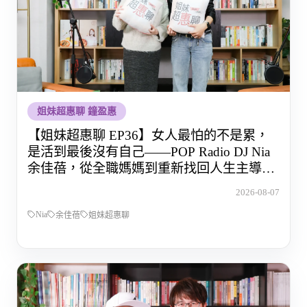
姐妹超惠聊 鐘盈惠
【姐妹超惠聊 EP36】女人最怕的不是累，
是活到最後沒有自己——POP Radio DJ Nia
余佳蓓，從全職媽媽到重新找回人生主導權
的那段路
2026-08-07
Nia
余佳蓓
姐妹超惠聊