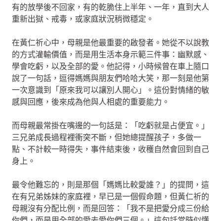
有的放學後不回家，有的乾脆住上半年、一年，直到大人
重新出獄、戒毒，或家庭狀況稍微穩定。
在黃仁祈心中，母親是他最重要的啟發者。她從不以說教
的方式灌輸價值，而是用生活本身示範三件事：幽默感、
學會吃虧，以及全部的愛。他記得，小時候曾在車上隨口
說了一句話，逗得媽媽與朋友們哈哈大笑，那一刻是他第
一次意識到「原來我可以讓別人開心」。這份對情緒的敏
感與回應，後來成為他與人相處的重要能力。
而母親最常掛在嘴邊的一句話是：「吃虧就是占便宜。」
三兄弟成長過程裡衝突不斷，但她總提醒孩子，多做一
點、不計較一時得失，事件結束後，收穫自然會回到自己
身上。
最令他難忘的，則是那個「媽媽比較愛誰？」的提問，這
在有兄弟姊妹的家庭裡，早已是一個假命題，但黃仁祈的
母親沒有分配比例，而是回答：「我不是把愛分成三份給
你們，而是用全部的愛去愛你們三個。」這句話當時似懂