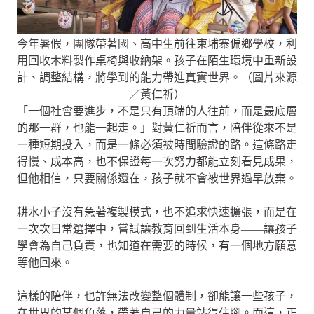
今年暑假，團隊帶著國、高中生前往柬埔寨偏鄉學校，利
用回收木料製作桌椅與收納架。孩子在陌生環境中重新設
計、調整結構，將學到的能力帶進真實世界。（圖片來源
／黃仁祈）
「一個社會要進步，不是只有頂端的人往前，而是最底層
的那一群，也能一起走。」對黃仁祈而言，陪伴從來不是
一種短期投入，而是一條必須被時間驗證的路。這條路走
得慢、成本高，也不保證每一次努力都能立刻看見成果，
但他相信，只要關係還在，孩子就不會被世界過早放棄。
耕水小子沒有急著複製模式，也不追求快速擴張，而是在
一次次日常選擇中，嘗試讓教育回到生活本身——讓孩子
學會為自己負責，也知道在需要的時候，有一個地方願意
等他回來。
這樣的陪伴，也許無法改變整個體制，卻能讓一些孩子，
在世界的某個角落，帶著自己的力量站得住腳。而這，正