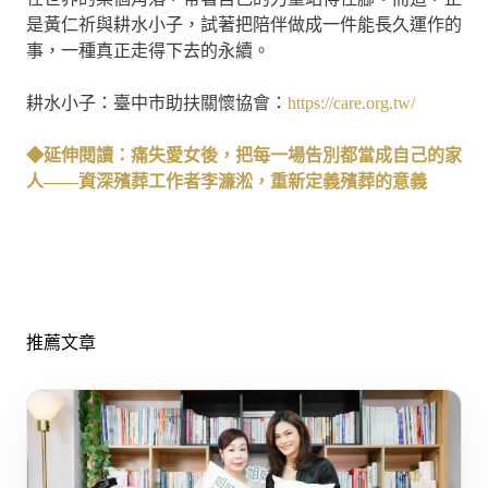
是黃仁祈與耕水小子，試著把陪伴做成一件能長久運作的
事，一種真正走得下去的永續。
耕水小子：臺中市助扶關懷協會：
https://care.org.tw/
◆延伸閱讀：痛失愛女後，把每一場告別都當成自己的家
人——資深殯葬工作者李濂淞，重新定義殯葬的意義
推薦文章