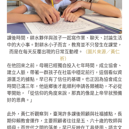
課後時間，耕水夥伴與孩子一起寫作業、聊天、討論生活
中的大小事。對耕水小子而言，教育並不只發生在課堂，
而是在每天反覆出現的日常互動裡。
（圖片來源／黃仁
祈）
在他回來之前，母親已經獨自投入七年時間，成立協會、
建立人脈，帶著一群孩子在社區中穩定前行，這個看似資
源匱乏的據點，早已有了信任的基礎。也正因為協會成立
時間已滿三年，他返鄉後才能順利申請各類補助，不必從
零開始，「從信仰的角度來說，那真的像是上帝早就預備
好的恩典。」
此外，黃仁祈觀察到，臺灣許多課後照顧與社福據點，長
期仰賴教會運作，主要照顧者往往是五、六十歲的牧師與
師母。而世代之間的落差，早已反映在工具使用、語言文