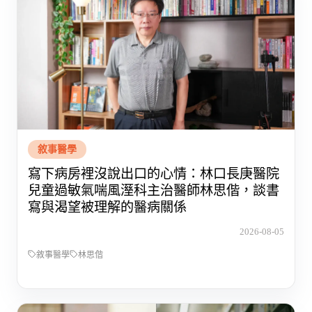
敘事醫學
寫下病房裡沒說出口的心情：林口長庚醫院
兒童過敏氣喘風溼科主治醫師林思偕，談書
寫與渴望被理解的醫病關係
2026-08-05
敘事醫學
林思偕