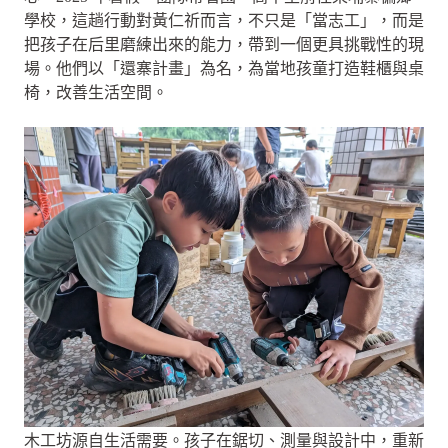
學校，這趟行動對黃仁祈而言，不只是「當志工」，而是
把孩子在后里磨練出來的能力，帶到一個更具挑戰性的現
場。他們以「還寨計畫」為名，為當地孩童打造鞋櫃與桌
椅，改善生活空間。
木工坊源自生活需要。孩子在鋸切、測量與設計中，重新