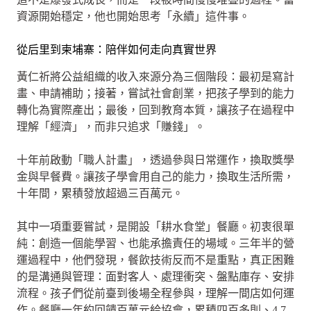
資源開始穩定，他也開始思考「永續」這件事。
從后里到柬埔寨：陪伴如何走向真實世界
黃仁祈將公益組織的收入來源分為三個階段：最初是寫計
畫、申請補助；接著，嘗試社會創業，把孩子學到的能力
轉化為實際產出；最後，回到教育本質，讓孩子在過程中
理解「經濟」，而非只追求「賺錢」。
十年前啟動「職人計畫」，透過參與日常運作，換取獎學
金與早餐費。讓孩子學會用自己的能力，換取生活所需，
十年間，累積發放超過三百萬元。
其中一項重要嘗試，是開設「耕水食堂」餐廳。初衷很單
純：創造一個能學習、也能承擔責任的場域。三年半的營
運過程中，他們發現，餐飲技術反而不是重點，真正困難
的是溝通與管理：面對客人、處理衝突、盤點庫存、安排
流程。孩子們從前臺到後場全程參與，理解一間店如何運
作。餐廳一年約回饋百萬元給協會，累積四百多則、4.7