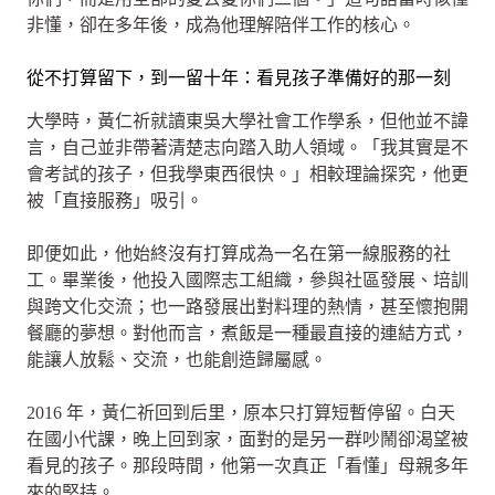
非懂，卻在多年後，成為他理解陪伴工作的核心。
從不打算留下，到一留十年：看見孩子準備好的那一刻
大學時，黃仁祈就讀東吳大學社會工作學系，但他並不諱
言，自己並非帶著清楚志向踏入助人領域。「我其實是不
會考試的孩子，但我學東西很快。」相較理論探究，他更
被「直接服務」吸引。
即便如此，他始終沒有打算成為一名在第一線服務的社
工。畢業後，他投入國際志工組織，參與社區發展、培訓
與跨文化交流；也一路發展出對料理的熱情，甚至懷抱開
餐廳的夢想。對他而言，煮飯是一種最直接的連結方式，
能讓人放鬆、交流，也能創造歸屬感。
2016 年，黃仁祈回到后里，原本只打算短暫停留。白天
在國小代課，晚上回到家，面對的是另一群吵鬧卻渴望被
看見的孩子。那段時間，他第一次真正「看懂」母親多年
來的堅持。