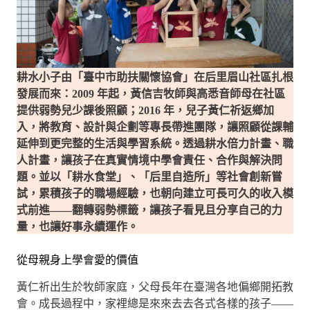
耕水小子由「臺中市助扶關懷協會」在后里眉山社區扎根
發展而來：2009 年起，黃信吉牧師與高悉音師母在社區
提供弱勢兒少課後照顧；2016 年，兒子黃仁祈返鄉加
入，將教育、設計與企劃等專長帶進團隊，讓照顧從課輔
延伸到更完整的生活與學習系統。透過耕水倍力計畫、職
人計畫，讓孩子在真實情境中學會責任、合作與解決問
題。並以「耕水食堂」、「后里自造所」等社會創新嘗
試，累積孩子的職場經驗，也朝向建立可長可久的收入模
式前進——翻轉弱勢標籤，讓孩子看見且分享自己的力
量，也讓好事永續運作。
從母親身上學會愛的價值
黃仁祈出生於牧師家庭，父母長年在臺灣各地偏鄉開拓教
會。成長過程中，家裡總是來來去去各式各樣的孩子——