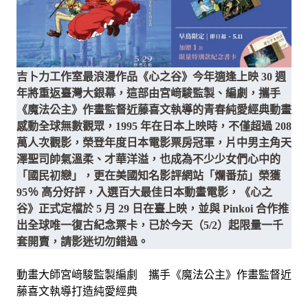
吉卜力工作室最浪漫作品《心之谷》今年適逢上映 30 週
年將重返臺灣大銀幕，這部由宮﨑駿監製、編劇，攜手
《魔法公主》作畫監督近藤喜文執導的青春純愛經典動畫
感動全球無數觀眾，1995 年在日本上映時，不僅超過 208
萬人次觀影，榮登年度日本電影票房冠軍，片中男主角天
澤聖司帥氣溫柔、才華洋溢，也成為不少少女們心中的
「國民初戀」，更在美國知名影評網站「爛番茄」榮獲
95％ 高分好評，入選百大最佳日本動畫電影，《心之
谷》正式定檔於 5 月 29 日在臺上映，並與 Pinkoi 合作推
出全球唯一復古紀念票卡，已於今天（5/2）起限量一千
套開賣，請影迷切勿錯過。
動畫大師宮﨑駿監製編劇 攜手《魔法公主》作畫監督近
藤喜文執導打造純愛經典