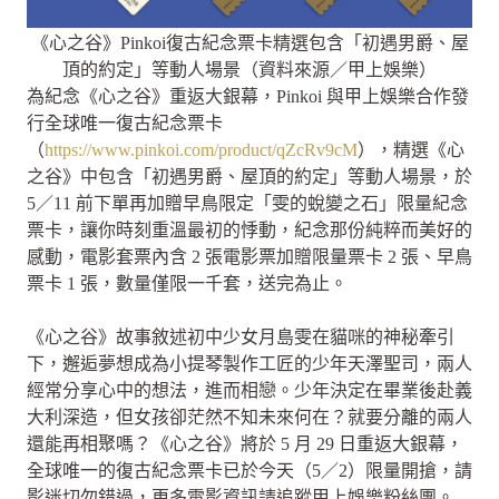
《心之谷》Pinkoi復古紀念票卡精選包含「初遇男爵、屋
頂的約定」等動人場景（資料來源／甲上娛樂）
為紀念《心之谷》重返大銀幕，Pinkoi 與甲上娛樂合作發
行全球唯一復古紀念票卡
（
https://www.pinkoi.com/product/qZcRv9cM
），精選《心
之谷》中包含「初遇男爵、屋頂的約定」等動人場景，於
5／11 前下單再加贈早鳥限定「雯的蛻變之石」限量紀念
票卡，讓你時刻重溫最初的悸動，紀念那份純粹而美好的
感動，電影套票內含 2 張電影票加贈限量票卡 2 張、早鳥
票卡 1 張，數量僅限一千套，送完為止。
《心之谷》故事敘述初中少女月島雯在貓咪的神秘牽引
下，邂逅夢想成為小提琴製作工匠的少年天澤聖司，兩人
經常分享心中的想法，進而相戀。少年決定在畢業後赴義
大利深造，但女孩卻茫然不知未來何在？就要分離的兩人
還能再相聚嗎？《心之谷》將於 5 月 29 日重返大銀幕，
全球唯一的復古紀念票卡已於今天（5／2）限量開搶，請
影迷切勿錯過，更多電影資訊請追蹤甲上娛樂粉絲團。