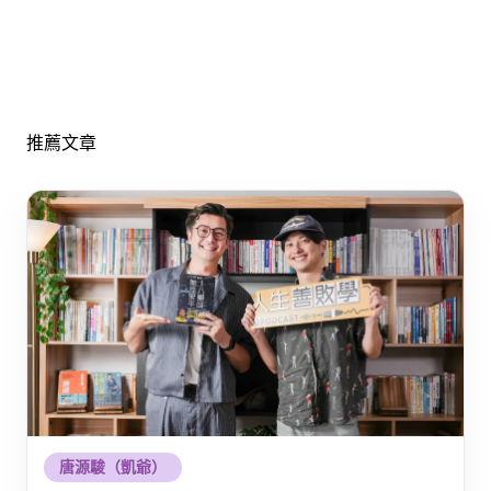
推薦文章
唐源駿（凱爺）