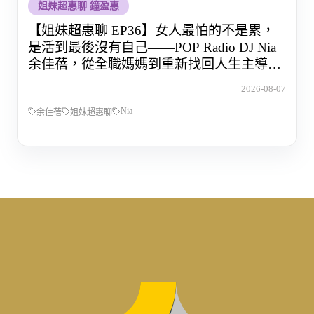
姐妹超惠聊 鐘盈惠
【姐妹超惠聊 EP36】女人最怕的不是累，
是活到最後沒有自己——POP Radio DJ Nia
余佳蓓，從全職媽媽到重新找回人生主導權
的那段路
2026-08-07
Nia
余佳蓓
姐妹超惠聊