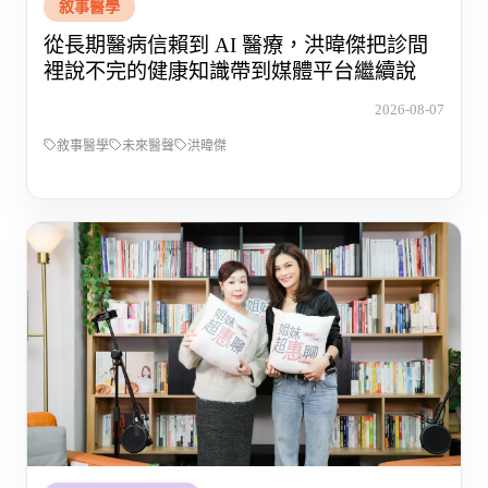
敘事醫學
從長期醫病信賴到 AI 醫療，洪暐傑把診間
裡說不完的健康知識帶到媒體平台繼續說
2026-08-07
敘事醫學
未來醫聲
洪暐傑