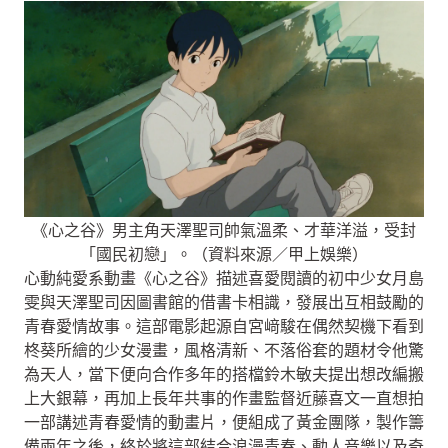
《心之谷》男主角天澤聖司帥氣溫柔、才華洋溢，受封
「國民初戀」。（資料來源／甲上娛樂）
心動純愛系動畫《心之谷》描述喜愛閱讀的初中少女月島
雯與天澤聖司因圖書館的借書卡相識，發展出互相鼓勵的
青春愛情故事。這部電影起源自宮﨑駿在偶然契機下看到
柊葵所繪的少女漫畫，風格清新、不落俗套的題材令他驚
為天人，當下便向合作多年的搭檔鈴木敏夫提出想改編搬
上大銀幕，再加上長年共事的作畫監督近藤喜文一直想拍
一部講述青春愛情的動畫片，便組成了黃金團隊，製作籌
備兩年之後，終於將這部結合浪漫青春、動人音樂以及奇