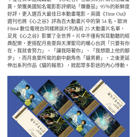
異，榮獲美國知名電影影評網站「爛番茄」95％的新鮮度
好評，更入選百大最佳日本動畫電影，英國《Time Out》
週刊也將《心之谷》評為百大動畫片中的第 54 名，歐洲
Film4 數位電視台同樣將該片列為前 25 大動畫片名單，
足見《心之谷》影響了全世界。片中不僅有悅耳動聽的經
典配樂，更搭配月島雯與天澤聖司的暖心台詞「只要有你
在，我就會努力」、「讓我陪著你」、「我想跟上他的腳
步」，而月島雯所寫的劇中劇角色「貓男爵」，之後更延
伸出系列作品《貓的報恩》，掀起眾多影迷的內心悸動。