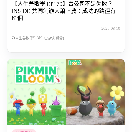
【人生善敗學 EP170】賣公司不是失敗？
INSIDE 共同創辦人蕭上農：成功的路徑有
N 個
2026-08-10
AI
人生善敗學
唐源駿(凱爺)