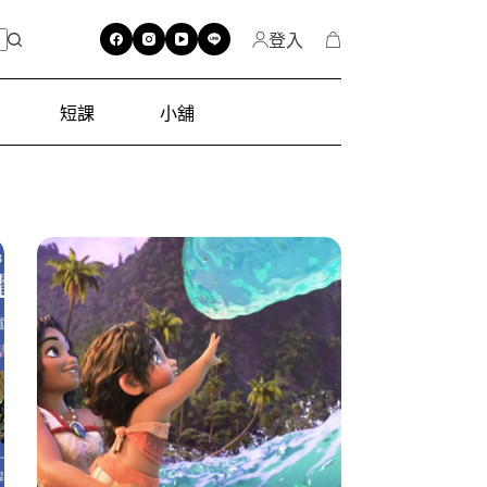
登入
短課
小舖