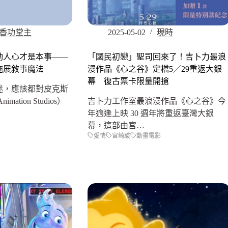
香功堂主
2025-05-02
現時
動人心才是本事——
「國民初戀」聖司回來了！吉卜力最浪
施展敘事魔法
漫作品《心之谷》定檔5／29重返大銀
幕 復古票卡限量開搶
迷，應該都對皮克斯
mation Studios）
吉卜力工作室最浪漫作品《心之谷》今
年適逢上映 30 週年將重返臺灣大銀
幕，這部由宮…
愛情
宮崎駿
動畫電影