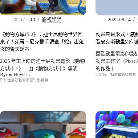
2025-12-10
影視娛樂
2025-08-14
《動物方城市 2》：迪士尼動物世界回
動畫只是形式，感
來了！茱蒂、尼克攜手調查「蛇」出鬼
看皮克斯動畫如何
沒的驚天懸案
喜歡動畫電影的影
2025 年末上映的迪士尼動畫電影《動物
動畫工作室（Pixar Ani
方城市 2》，由《動物方城市》導演
的作品十…
Byron Howar…
家庭
動畫電影
成長
迪士尼
動畫電影
熱話題