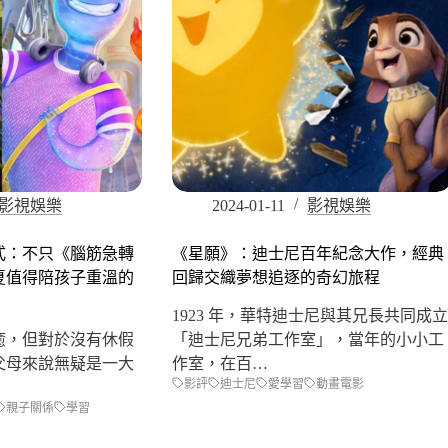
影視娛樂
2024-01-11
影視娛樂
式：不只《腦筋急轉
《星願》：迪士尼百年紀念大作，經典
今夏值得陪孩子重溫的
回歸交織夢想追逐的奇幻旅程
1923 年，華特迪士尼與其兄長共同成立
癒，但對於沒有休假
「迪士尼兄弟工作室」，當年的小小工
父母來說無疑是一大
作室，在百…
影評
迪士尼
愛學習
動畫電影
親子關係
學習