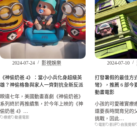
2024-07-24
影視娛樂
2024-07-10
《神偷奶爸 4》：當小小兵化身超級英
打發暑假的最佳方
雄？神偷格魯與家人一齊對抗全新反派
彎》，推薦 6 部
動畫電影
睽違七年，美國動畫喜劇《神偷奶爸》
系列終於再推續集，於今年上映的《神
小孩的可愛確實療
偷奶爸 4》…
還要長時間育兒的
療癒
動畫電影
挑戰，因此…
電影
影評
自我覺察