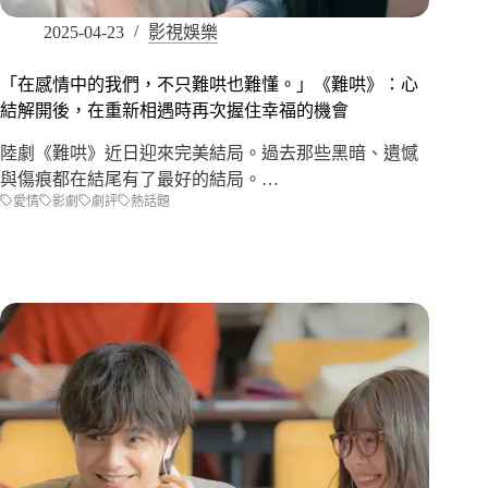
2025-04-23
影視娛樂
「在感情中的我們，不只難哄也難懂。」《難哄》：心
結解開後，在重新相遇時再次握住幸福的機會
陸劇《難哄》近日迎來完美結局。過去那些黑暗、遺憾
與傷痕都在結尾有了最好的結局。…
愛情
影劇
劇評
熱話題