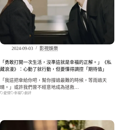
2024-09-03
影視娛樂
「勇敢打開一次生活，沒準這就是幸福的正解。」《私
藏浪漫》：心動了就行動，但要懂得調控「期待值」
「我這把傘給你吧，幫你撐過最難的時候，等雨過天
晴。」或許我們曾不經意地成為拯救…
愛情
幸福
劇評