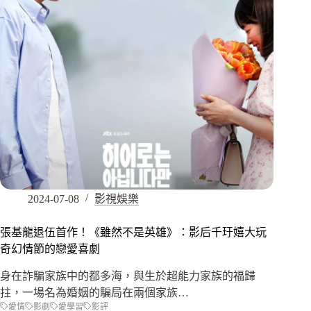
2024-07-08
影視娛樂
張基龍退伍首作！《雖然不是英雄》：影后千玗嬉大玩
奇幻情節的戀愛喜劇
身在詐騙家族中的都多海，與生於超能力家族的福歸
拄，一場名為婚姻的騙局在兩個家族…
愛情
影劇
愛學習
影評