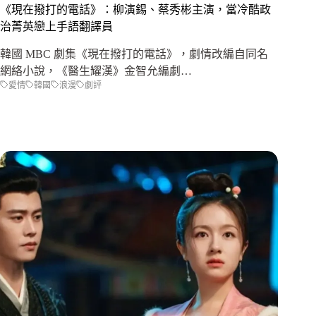
《現在撥打的電話》：柳演錫、蔡秀彬主演，當冷酷政
治菁英戀上手語翻譯員
韓國 MBC 劇集《現在撥打的電話》，劇情改編自同名
網絡小說，《醫生耀漢》金智允編劇…
愛情
韓國
浪漫
劇評