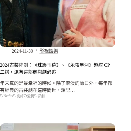
2024-11-30
影視娛樂
2024古裝陸劇：《珠簾玉幕》、《永夜星河》超甜 CP
二搭，還有這部虐戀劇必追
年末真的是最幸福的時候。除了浪漫的節日外，每年都
有經典的古裝劇在這時問世。還記…
Netflix
劇評
愛情
影劇