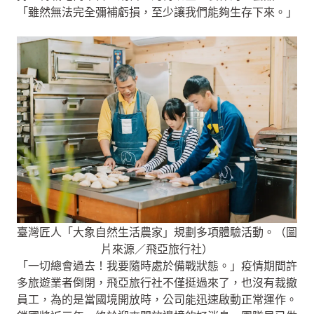
「雖然無法完全彌補虧損，至少讓我們能夠生存下來。」
臺灣匠人「大象自然生活農家」規劃多項體驗活動。（圖
片來源／飛亞旅行社）
「一切總會過去！我要隨時處於備戰狀態。」疫情期間許
多旅遊業者倒閉，飛亞旅行社不僅挺過來了，也沒有裁撤
員工，為的是當國境開放時，公司能迅速啟動正常運作。