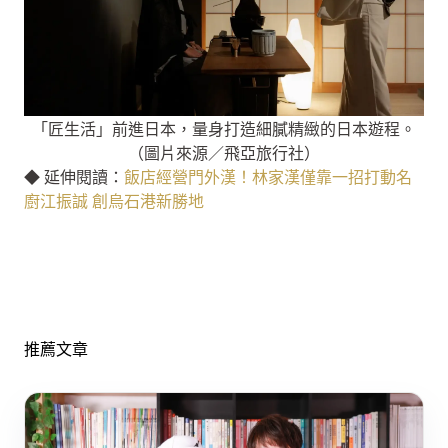
「匠生活」前進日本，量身打造細膩精緻的日本遊程。
（圖片來源／飛亞旅行社）
◆ 延伸閱讀：
飯店經營門外漢！林家漢僅靠一招打動名
廚江振誠 創烏石港新勝地
推薦文章