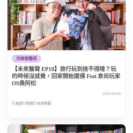
洪暐傑醫師
【未來醫聲 EP18】旅行玩到捨不得睡？玩
的時候沒感覺，回家開始還債 Feat.食尚玩家
OS桑阿松
2026-08-06
旅遊
睡眠
未來醫聲