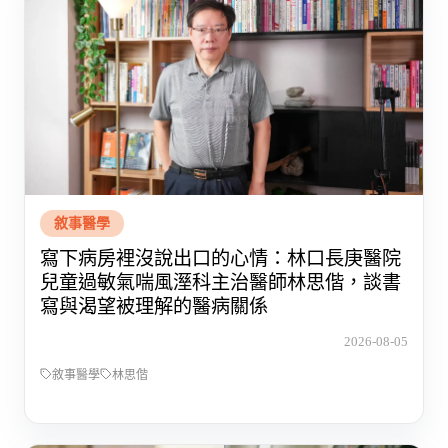
敘事醫學
寫下病房裡沒說出口的心情：林口長庚醫院
兒童過敏氣喘風溼科主治醫師林思偕，談書
寫與渴望被理解的醫病關係
2026-08-05
敘事醫學
林思偕