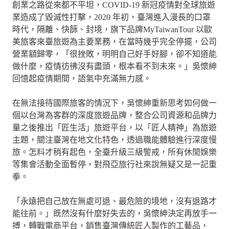
創業之路從來都不平坦，COVID-19 新冠疫情對全球旅遊
業造成了毀滅性打擊，2020 年初，臺灣進入漫長的口罩
時代，隔離、快篩、封境，旗下品牌MyTaiwanTour 以歐
美旅客來臺旅遊為主要業務，在當時幾乎完全停擺，公司
營業額歸零，「很挫敗，明明自己好手好腳，卻不知道能
做什麼，疫情彷彿沒有盡頭，根本看不到未來。」吳懷紳
回憶起疫情期間，語氣中充滿無力感。
在無法接待國際旅客的情況下，吳懷紳重新思考如何做一
個以台灣為客群的深度旅遊品牌，整合公司資源和品牌力
量之後推出「匠生活」旅遊平台，以「匠人精神」為旅遊
主題，關注臺灣在地文化特色，透過職能體驗進行深度慢
旅。怎料才稍有起色，全臺升級三級警戒，所有休閒娛樂
等集會活動全面暫停，對飛亞旅行社來說無疑又是一記重
拳。
「永遠把自己放在無處可退、最危險的境地，沒有退路才
能往前。」既然沒有什麼好失去的，吳懷紳決定再放手一
搏，轉戰電商平台，銷售臺灣傳統匠人製作的工藝品，