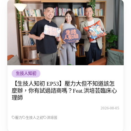
生技人知初
【生技人知初 EP53】壓力大但不知道該怎
麼辦，你有試過諮商嗎？Feat.洪培芸臨床心
理師
2026-08-05
壓力
生技人之初
洪培芸