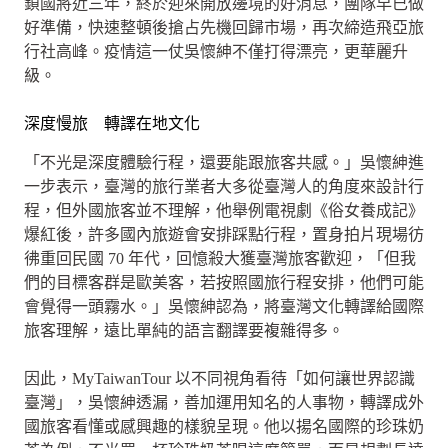
鎖國將近三年，終於迎來開放邊境的好消息，團隊早已做
好準備，快速整頓後搶占先機回歸市場，再次締造飛亞旅
行社高峰。疫情這一仗吳懷紳不僅打得漂亮，更華麗升
級。
深度慢旅 轉譯在地文化
「不光是深度體驗行程，還要能跟旅客共感。」吳懷紳進
一步表示，臺灣的旅行業者大多從臺灣人的角度來設計行
程，但外國旅客並不理解，他舉例電視劇《俗女養成記》
爆紅後，許多國內旅遊會安排踩點行程，置身拍片現場彷
彿重回民國 70 年代，回憶殺大獲臺灣旅客歡迎，「但我
們的目標客群是歐美客，若按照國旅行程安排，他們可能
會覺得一頭霧水。」吳懷紳認為，將臺灣文化轉譯給國際
旅客理解，遠比單純的語言翻譯要複雜得多。
因此，MyTaiwanTour 以不同視角看待「如何讓世界認識
臺灣」，吳懷紳透漏，善加運用知名的人事物，轉譯成外
國旅客看懂或感興趣的樣貌呈現。他以揚名國際的珍珠奶