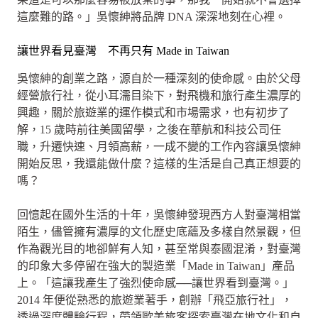
這麼難的路。」吳懷紳將品牌 DNA 深深地刻在心裡。
讓世界看見臺灣 不再只有 Made in Taiwan
吳懷紳的創業之路，源自於一種深刻的使命感。由於父母
經營旅行社，從小耳濡目染下，對飛機和旅行產生濃厚的
興趣，關於旅遊業的運作模式和市場需求，也有初步了
解，15 歲時前往美國留學，之後在華航和科技公司任
職，升遷快速、月領高薪，一成不變的工作內容讓吳懷紳
開始反思，我還能做什麼？這樣的生活是自己真正想要的
嗎？
回憶起在國外生活的十年，吳懷紳發現西方人對臺灣相當
陌生，儘管擁有濃厚的文化歷史底蘊及多樣自然景觀，但
作為觀光目的地卻鮮有人知，甚至常與泰國混淆，對臺灣
的印象大多停留在強大的製造業「Made in Taiwan」產品
上。「這讓我產生了強烈使命感
──讓世界看到臺灣。」
2014 年便從熟悉的旅遊業著手，創辦「飛亞旅行社」，
透過深度體驗行程，帶領歐美旅客探索臺灣在地文化和自