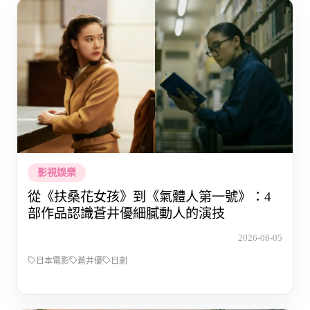
影視娛樂
從《扶桑花女孩》到《氣體人第一號》：4
部作品認識蒼井優細膩動人的演技
2026-08-05
日本電影
蒼井優
日劇