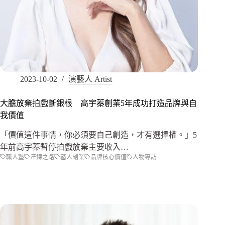
2023-10-02
演藝人 Artist
大膽放棄拍戲斷銀根 高宇蓁創業5年成功打造品牌與自
我價值
「價值這件事情，你必須要自己創造，才有選擇權。」5
年前高宇蓁暫停拍戲放棄主要收入…
職人塾
淬鍊之路
藝人副業
品牌核心價值
人物專訪