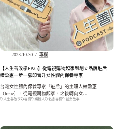
2023-10-30
專欄
【人生善敗學EP25】從電視購物起家到創立品牌魅后
鐘盈惠一步一腳印晉升女性體內保養專家
台灣女性體內保養專家「魅后」的主理人鐘盈惠
（Irene），從電視購物起家，之後轉向女…
人生善敗學
專欄
媒體人
名家專欄
創業故事