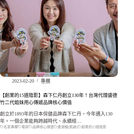
2023-02-20
專欄
【創業的15道陰影】森下仁丹創立130年！台灣代理盛德
竹二代姐妹用心傳遞品牌核心價值
創立於1893年的日本保健品牌森下仁丹，今年邁入130
年。一個企業能夠跨越時代、永續經…
名家專欄
電商
品牌核心價值
唐源駿(凱爺)
創業的15道陰影