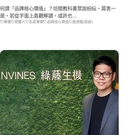
何謂「品牌核心價值」？坊間教科書眾說紛紜，莫衷一
是，若從字面上直觀解讀，或許也…
專欄
媒體人
名家專欄
品牌核心價值
唐源駿(凱爺)