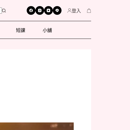
登入
短課
小舖