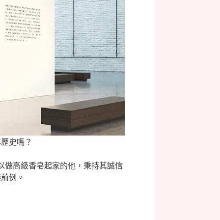
年歷史嗎？
。以做高級香皂起家的他，秉持其誠信
無前例。