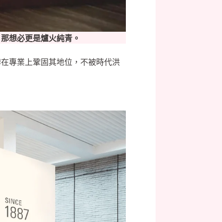
？那想必更是爐火純青。
牌在專業上鞏固其地位，不被時代洪