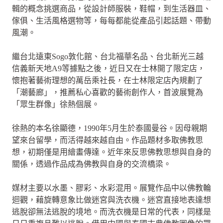
輯的概念挑選商品，從設計師服裝，鞋帽，到生活器皿、
傢俱、生活風格選物等，每每都能從產品引起話題、帶動
風潮。
繼台北遠東Sogo敦化館、台北福華名品、台北新光三越
信義新天地A9等據點之後，近日又在士林開了限定店，
懷抱著藝術理想的萬岳乘社長，在士林限定店內規劃了
「潮藝廊」，推薦私心喜歡的藝術創作人，首波展覽為
「眾生群像」徐熱個展。
徐熱的本名徐顯德，1990年5月生於泰國曼谷。因母親期
望來台留學，而活得越來越自由。作品題材多取佛教思
想，初期僅是用繪畫傳達。近年來反思佛教思想與自身的
關係，透過作品成為佛教與自身的交流橋梁。
媒材主要以水墨、膠彩、水彩混用。展覽作品中以佛教輪
迴觀，藉旋轉意象比做迷宮與洗衣機。迷宮直接地表達想
逃脫卻無法逃脫的境地。而洗衣機是日常的代表，同樣是