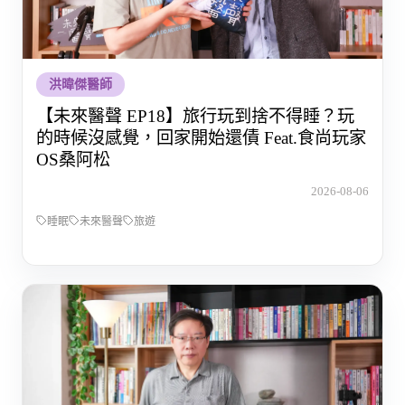
洪暐傑醫師
【未來醫聲 EP18】旅行玩到捨不得睡？玩
的時候沒感覺，回家開始還債 Feat.食尚玩家
OS桑阿松
2026-08-06
睡眠
未來醫聲
旅遊