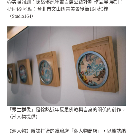
◎美喵報到：陳岳琳虎年畫百貓公益計劃 作品展 展期：
4/4~4/9 地點：台北市文山區景美景後街164號3樓
（Studio164）
「眾生群像」是徐熱近年反思佛教與自身的關係的創作。
（潮人物提供）
《潮人物》雜誌打造的體驗店「潮人物商店」，以雜誌編