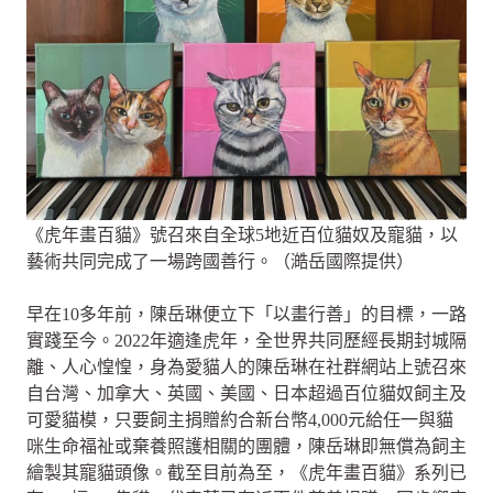
《虎年畫百貓》號召來自全球5地近百位貓奴及寵貓，以
藝術共同完成了一場跨國善行。（澔岳國際提供）
早在10多年前，陳岳琳便立下「以畫行善」的目標，一路
實踐至今。2022年適逢虎年，全世界共同歷經長期封城隔
離、人心惶惶，身為愛貓人的陳岳琳在社群網站上號召來
自台灣、加拿大、英國、美國、日本超過百位貓奴飼主及
可愛貓模，只要飼主捐贈約合新台幣4,000元給任一與貓
咪生命福祉或棄養照護相關的團體，陳岳琳即無償為飼主
繪製其寵貓頭像。截至目前為至，《虎年畫百貓》系列已