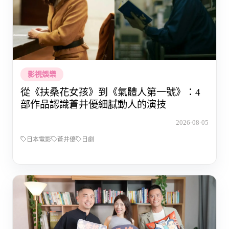
影視娛樂
從《扶桑花女孩》到《氣體人第一號》：4
部作品認識蒼井優細膩動人的演技
2026-08-05
日本電影
蒼井優
日劇