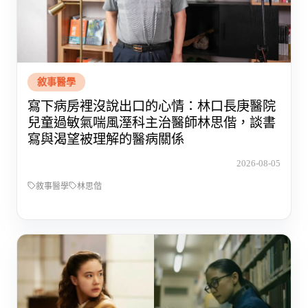
敘事醫學
寫下病房裡沒說出口的心情：林口長庚醫院
兒童過敏氣喘風溼科主治醫師林思偕，談書
寫與渴望被理解的醫病關係
2026-08-05
敘事醫學
林思偕