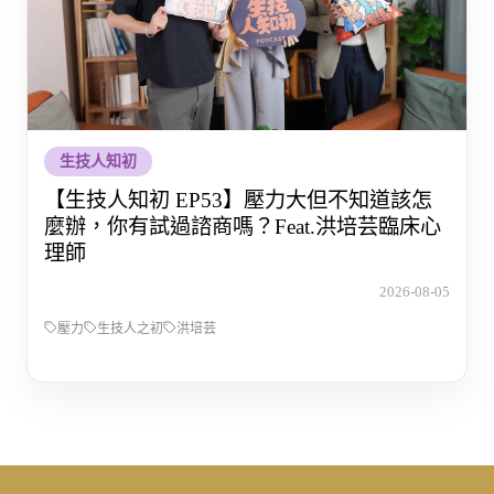
生技人知初
【生技人知初 EP53】壓力大但不知道該怎
麼辦，你有試過諮商嗎？Feat.洪培芸臨床心
理師
2026-08-05
壓力
生技人之初
洪培芸