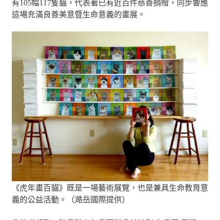
有105幅117隻貓，代表著已有近百件慈善捐贈，同步響應
這場充滿良善美意暨生命意義的畫展。
《虎年畫百貓》既是一場藝術展覽，也是兼具生命教育意
義的公益活動。（澔岳國際提供）