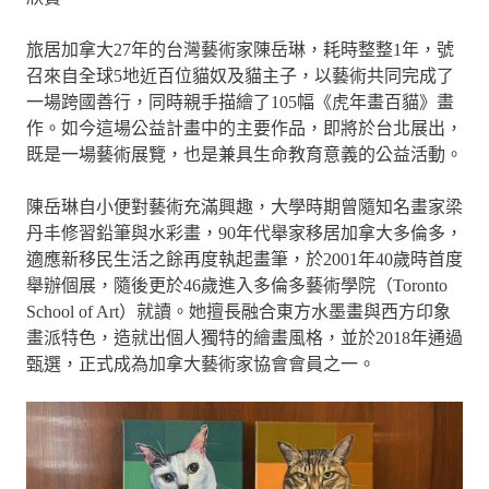
旅居加拿大27年的台灣藝術家陳岳琳，耗時整整1年，號
召來自全球5地近百位貓奴及貓主子，以藝術共同完成了
一場跨國善行，同時親手描繪了105幅《虎年畫百貓》畫
作。如今這場公益計畫中的主要作品，即將於台北展出，
既是一場藝術展覽，也是兼具生命教育意義的公益活動。
陳岳琳自小便對藝術充滿興趣，大學時期曾隨知名畫家梁
丹丰修習鉛筆與水彩畫，90年代舉家移居加拿大多倫多，
適應新移民生活之餘再度執起畫筆，於2001年40歲時首度
舉辦個展，隨後更於46歲進入多倫多藝術學院（Toronto
School of Art）就讀。她擅長融合東方水墨畫與西方印象
畫派特色，造就出個人獨特的繪畫風格，並於2018年通過
甄選，正式成為加拿大藝術家協會會員之一。