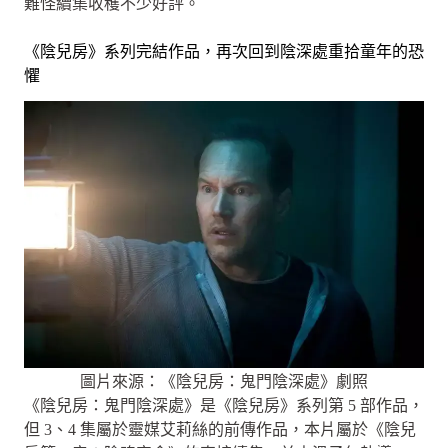
難怪續集收穫不少好評。
《陰兒房》系列完結作品，再次回到陰深處重拾童年的恐
懼
圖片來源：《陰兒房：鬼門陰深處》劇照
《陰兒房：鬼門陰深處》是《陰兒房》系列第 5 部作品，
但 3、4 集屬於靈媒艾莉絲的前傳作品，本片屬於《陰兒