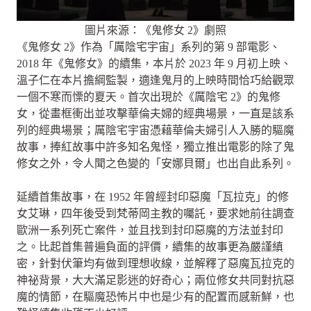
圖片來源：《鬼修女 2》劇照
《鬼修女 2》作為「厲陰宅宇宙」系列的第 9 部電影、
2018 年《鬼修女》的續集，本片於 2023 年 9 月初上映、
溫子仁在本片擔綱監製，適逢鬼月的上映時間恰巧給觀眾
一個不寒而慄的夏天。首次出現於《厲陰宅 2》的鬼修
女，從畫框衝出並攻擊華倫夫婦的經典場景，一直是該系
列的經典場景；厲陰宅宇宙憑藉華倫夫婦引人入勝的驅魔
故事，捧紅故事中許多知名鬼怪，獨立推出電影的除了鬼
修女之外，令人聞之色變的「安娜貝爾」也出自此系列。
延續首集故事，在 1952 年曾經封印惡魔「瓦拉克」的修
女艾琳，四年後受到梵蒂岡主教的囑託，要求她前往調查
歐洲一系列死亡案件，並且找到封印惡魔的方法並封印
之。比起首集普遍負面的評價，續集的故事更為嚴謹縝
密，針對伏筆均有做到理想收線，並解釋了惡魔瓦拉克的
神祕背景，大大滿足影迷的好奇心；兩位修女共同對抗惡
魔的情節，在驅魔恐怖片中也是少有的配置而感新鮮，也