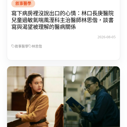
敘事醫學
寫下病房裡沒說出口的心情：林口長庚醫院
兒童過敏氣喘風溼科主治醫師林思偕，談書
寫與渴望被理解的醫病關係
2026-08-05
敘事醫學
林思偕