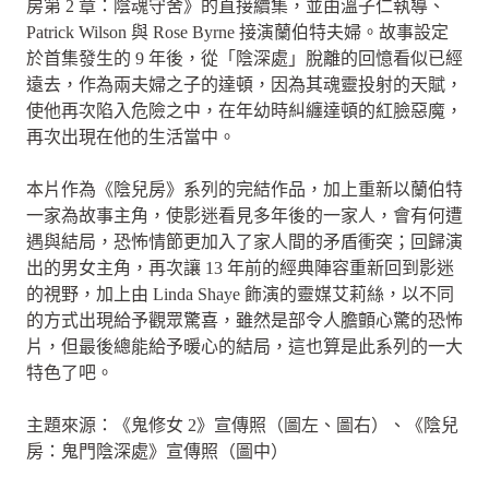
房第 2 章：陰魂守舍》的直接續集，並由溫子仁執導、
Patrick Wilson 與 Rose Byrne 接演蘭伯特夫婦。故事設定
於首集發生的 9 年後，從「陰深處」脫離的回憶看似已經
遠去，作為兩夫婦之子的達頓，因為其魂靈投射的天賦，
使他再次陷入危險之中，在年幼時糾纏達頓的紅臉惡魔，
再次出現在他的生活當中。
本片作為《陰兒房》系列的完結作品，加上重新以蘭伯特
一家為故事主角，使影迷看見多年後的一家人，會有何遭
遇與結局，恐怖情節更加入了家人間的矛盾衝突；回歸演
出的男女主角，再次讓 13 年前的經典陣容重新回到影迷
的視野，加上由 Linda Shaye 飾演的靈媒艾莉絲，以不同
的方式出現給予觀眾驚喜，雖然是部令人膽顫心驚的恐怖
片，但最後總能給予暖心的結局，這也算是此系列的一大
特色了吧。
主題來源：《鬼修女 2》宣傳照（圖左、圖右）、《陰兒
房：鬼門陰深處》宣傳照（圖中）