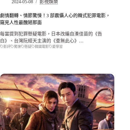
2024-05-08
影視娛樂
劇情翻轉、情節驚悚！3 部震懾人心的韓式犯罪電影，
窺見人性最醜陋那面
每當提到犯罪懸疑電影，日本改編自湊佳苗的《告
白》、台灣阮經天主演的《查無此心》…
影評
驚悚
懸疑
韓國電影
愛學習