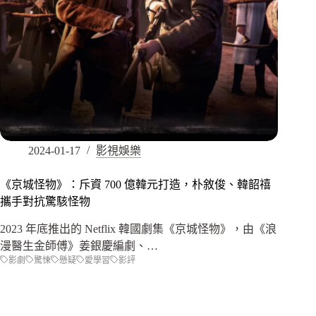
2024-01-17
影視娛樂
《京城怪物》：斥資 700 億韓元打造，朴敘俊、韓韶禧
攜手對抗驚駭怪物
2023 年底推出的 Netflix 韓國劇集《京城怪物》，由《浪
漫醫生金師傅》姜銀慶編劇、…
影劇
驚悚
懸疑
愛學習
影評