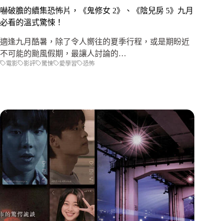
嚇破膽的續集恐怖片，《鬼修女 2》、《陰兒房 5》九月
必看的溫式驚悚！
適逢九月酷暑，除了令人嚮往的夏季行程，或是期盼近
不可能的颱風假期，最讓人討論的…
電影
影評
驚悚
愛學習
恐怖