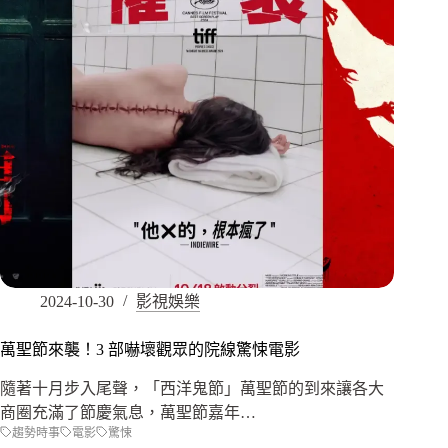
2024-10-30
影視娛樂
萬聖節來襲！3 部嚇壞觀眾的院線驚悚電影
隨著十月步入尾聲，「西洋鬼節」萬聖節的到來讓各大
商圈充滿了節慶氣息，萬聖節嘉年…
趨勢時事
電影
驚悚