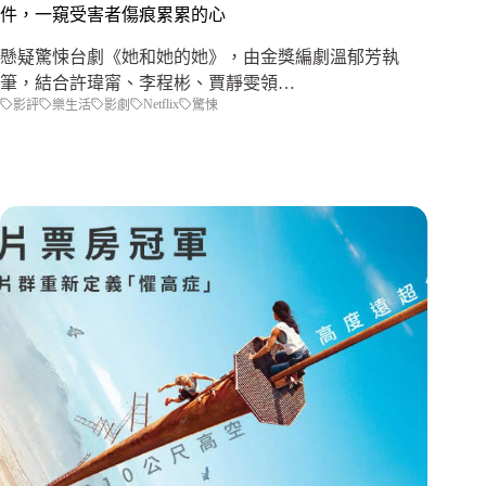
件，一窺受害者傷痕累累的心
懸疑驚悚台劇《她和她的她》，由金獎編劇溫郁芳執
筆，結合許瑋甯、李程彬、賈靜雯領…
Netflix
影評
樂生活
影劇
驚悚