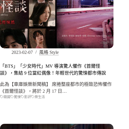
2023-02-07
風格 Style
「BTS」「少女時代」MV 導演驚人懼作《首爾怪
談》，集結 9 位當紅偶像！年輕世代的驚悚都市傳說
此為【車庫娛樂新聞稿】 席捲整座都市的極致恐怖懼作
《首爾怪談》，將於 2 月 17 日…
韓國
驚悚
影評
樂生活