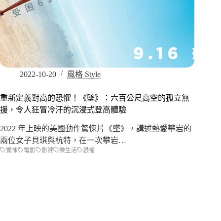
2022-10-20
風格 Style
重新定義對高的恐懼！《墜》：六百公尺高空的孤立無
援，令人狂冒冷汗的沉浸式登高體驗
2022 年上映的美國動作驚悚片《墜》，講述熱愛攀岩的
兩位女子貝琪與杭特，在一次攀岩…
驚悚
電影
影評
樂生活
恐懼