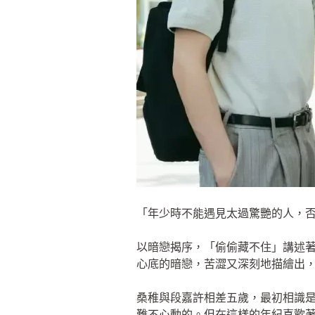
「年少時不能遇見太過驚艷的人，
以暗戀揭序，「偷偷藏不住」講述著
心底的暗戀，苦澀又深刻地描繪出
桑稚與段嘉許相差五歲，最初相識是
難不心動的。但在這樣的年紀喜歡