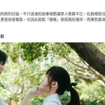
們的熱烈討論，不只浪漫的故事情節讓眾人羨慕不已，在劇裡部
，更是容易複製，也因此掀起「桑稚」穿搭風的潮流，而陳哲遠
喜歡