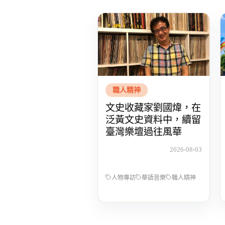
職人精神
文史收藏家劉國煒，在
泛黃文史資料中，續留
臺灣樂壇過往風華
2026-08-03
人物專訪
華語音樂
職人精神