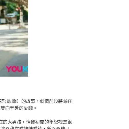
陳哲遠 飾）的故事。劇情前段將藏在
成雙向奔赴的愛戀。
存在的大男孩，情竇初開的年紀裡是很
的將桑稚當成妹妹看待，所以桑稚只