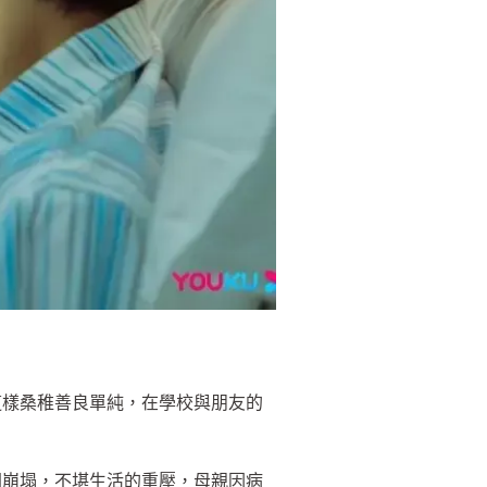
這樣桑稚善良單純，在學校與朋友的
間崩塌，不堪生活的重壓，母親因病