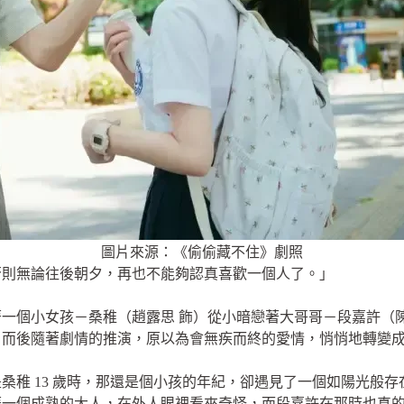
圖片來源：《偷偷藏不住》劇照
否則無論往後朝夕，再也不能夠認真喜歡一個人了。」
一個小女孩－桑稚（趙露思 飾）從小暗戀著大哥哥－段嘉許（
，而後隨著劇情的推演，原以為會無疾而終的愛情，悄悄地轉變
桑稚 13 歲時，那還是個小孩的年紀，卻遇見了一個如陽光般
著一個成熟的大人，在外人眼裡看來奇怪，而段嘉許在那時也真