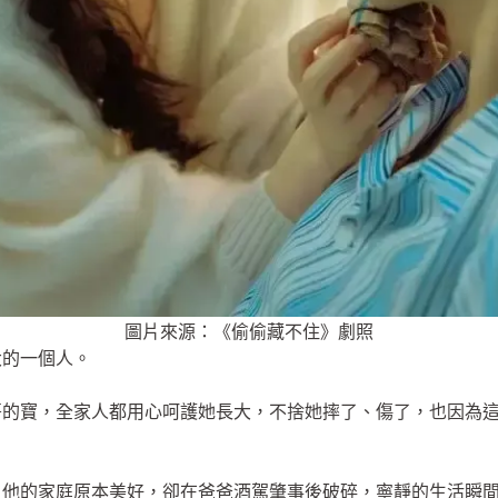
圖片來源：《偷偷藏不住》劇照
大的一個人。
哥的寶，全家人都用心呵護她長大，不捨她摔了、傷了，也因為
，他的家庭原本美好，卻在爸爸酒駕肇事後破碎，寧靜的生活瞬