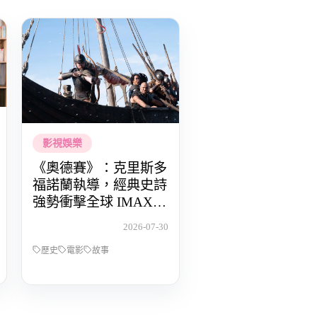
影視娛樂
《奧德賽》：克里斯多
福諾蘭執導，經典史詩
強勢衝擊全球 IMAX
影廳
2026-07-30
歷史
電影
故事