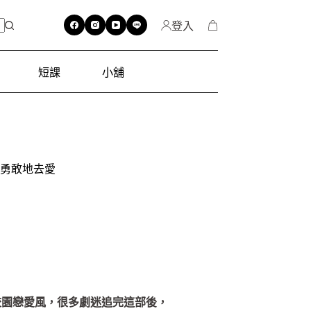
登入
短課
小舖
勇敢地去愛
校園戀愛風，很多劇迷追完這部後，