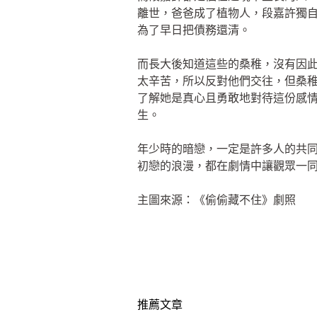
離世，爸爸成了植物人，段嘉許獨
為了早日把債務還清。
而長大後知道這些的桑稚，沒有因
太辛苦，所以反對他們交往，但桑
了解她是真心且勇敢地對待這份感
生。
年少時的暗戀，一定是許多人的共
初戀的浪漫，都在劇情中讓觀眾一
主圖來源：《偷偷藏不住》劇照
推薦文章