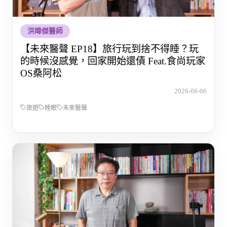
洪暐傑醫師
【未來醫聲 EP18】旅行玩到捨不得睡？玩
的時候沒感覺，回家開始還債 Feat.食尚玩家
OS桑阿松
2026-08-06
旅遊
睡眠
未來醫聲