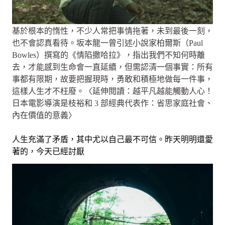
基於根本的惰性，不少人常把事情拖著，未到最後一刻，
也不會認真看待。坂本龍一曾引述小說家柏爾斯（Paul
Bowles）撰寫的《情陷撒哈拉》，指出我們不知何時離
去，才能感到生命會一直延續，但需認清一個事實：所有
事都有限期，故要把握現時，勇敢和積極地做每一件事，
這樣人生才不枉廢。〈延伸閱讀：越平凡越能觸動人心！
日本電影導演是枝裕和 3 部經典代表作：省思家庭社會、
內在價值的意義〉
人生充滿了矛盾，其中尤以自己最不可信。昨天明明還愛
著的，今天已經討厭