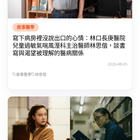
敘事醫學
寫下病房裡沒說出口的心情：林口長庚醫院
兒童過敏氣喘風溼科主治醫師林思偕，談書
寫與渴望被理解的醫病關係
2026-08-05
敘事醫學
林思偕