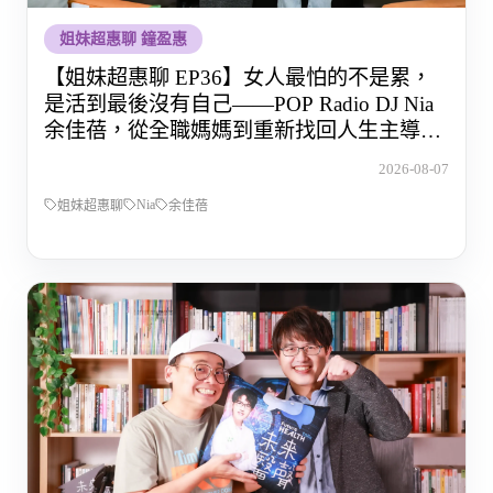
姐妹超惠聊 鐘盈惠
【姐妹超惠聊 EP36】女人最怕的不是累，
是活到最後沒有自己——POP Radio DJ Nia
余佳蓓，從全職媽媽到重新找回人生主導權
的那段路
2026-08-07
Nia
姐妹超惠聊
余佳蓓