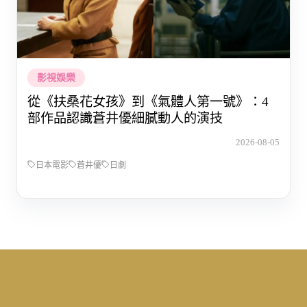
影視娛樂
從《扶桑花女孩》到《氣體人第一號》：4
部作品認識蒼井優細膩動人的演技
2026-08-05
日本電影
蒼井優
日劇