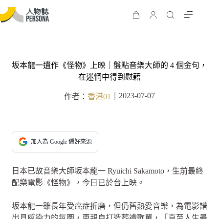
坂本龍一遺作《怪物》上映｜盤點音樂大師的 4 個金句，
在迷惘中得到慰藉
2023-07-07
作者：
香港01
｜
加入為 Google 偏好來源
日本已故音樂大師坂本龍一 Ryuichi Sakamoto，生前最終
配樂電影《怪物》，今日已於台上映。
坂本龍一雖長年受癌症折磨，但仍舊熱愛音樂，為電影譜
出具感染力的氛圍，更親自打造葬禮歌單，「直至人生最