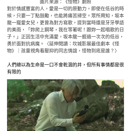
圖片來源：《怪物》劇照
對於情感豐富的人，愛是一切的原動力，即使在低谷的時
候，只要一丁點鼓勵，也能將痛苦掃空。眾所周知，坂本
龍一寵愛女兒，更曾為對方寫歌，提到當時還是牙牙學語
的美雨，「妳爬上鋼琴，我在等著呢！跟妳一起唱歌的日
子。」正因生活中充滿愛，坂本龍一捱過一次次的低谷，
勇於面對抗病魔。〈延伸閱讀：坎城影展最佳劇本《怪
物》｜孩童視角看壓抑的同志情誼，怪物到底是誰？〉
人們總以為生命是一口不會乾涸的井，但所有事情都是很
有限的