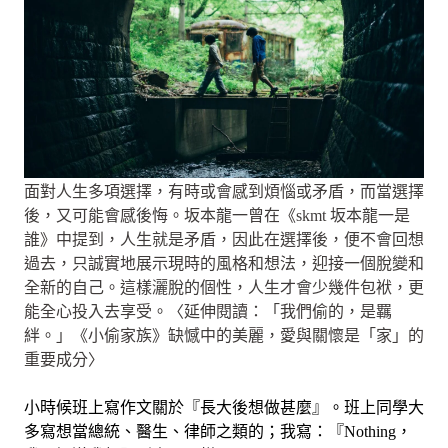
面對人生多項選擇，有時或會感到煩惱或矛盾，而當選擇
後，又可能會感後悔。坂本龍一曾在《skmt 坂本龍一是
誰》中提到，人生就是矛盾，因此在選擇後，便不會回想
過去，只誠實地展示現時的風格和想法，迎接一個脫變和
全新的自己。這樣灑脫的個性，人生才會少幾件包袱，更
能全心投入去享受。〈延伸閱讀：「我們偷的，是羈
絆。」《小偷家族》缺憾中的美麗，愛與關懷是「家」的
重要成分〉
小時候班上寫作文關於『長大後想做甚麼』。班上同學大
多寫想當總統、醫生、律師之類的；我寫：『Nothing，