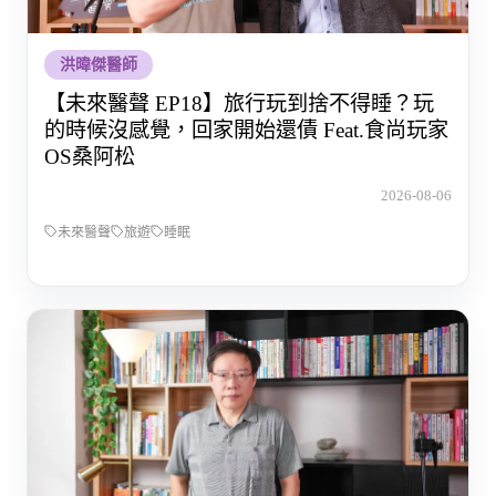
洪暐傑醫師
【未來醫聲 EP18】旅行玩到捨不得睡？玩
的時候沒感覺，回家開始還債 Feat.食尚玩家
OS桑阿松
2026-08-06
未來醫聲
旅遊
睡眠