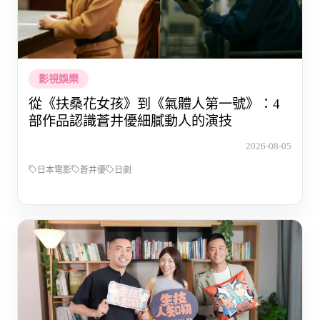
影視娛樂
從《扶桑花女孩》到《氣體人第一號》：4
部作品認識蒼井優細膩動人的演技
2026-08-05
日本電影
蒼井優
日劇