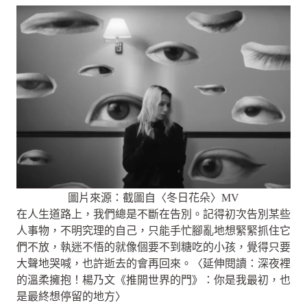
圖片來源：截圖自〈冬日花朵〉MV
在人生道路上，我們總是不斷在告別。記得初次告別某些
人事物，不明究理的自己，只能手忙腳亂地想緊緊抓住它
們不放，執迷不悟的就像個要不到糖吃的小孩，覺得只要
大聲地哭喊，也許逝去的會再回來。〈延伸閱讀：深夜裡
的溫柔擁抱！楊乃文《推開世界的門》：你是我最初，也
是最終想停留的地方〉