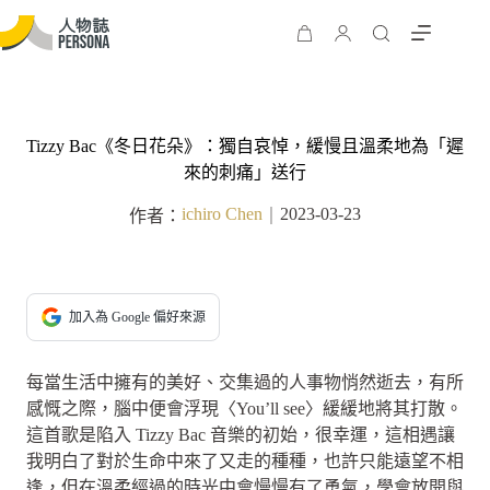
Tizzy Bac《冬日花朵》：獨自哀悼，緩慢且溫柔地為「遲
來的刺痛」送行
ichiro Chen
2023-03-23
作者：
｜
加入為 Google 偏好來源
每當生活中擁有的美好、交集過的人事物悄然逝去，有所
感慨之際，腦中便會浮現〈You’ll see〉緩緩地將其打散。
這首歌是陷入 Tizzy Bac 音樂的初始，很幸運，這相遇讓
我明白了對於生命中來了又走的種種，也許只能遠望不相
逢，但在溫柔經過的時光中會慢慢有了勇氣，學會放開與