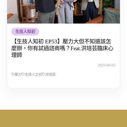
生技人知初
【生技人知初 EP53】壓力大但不知道該怎
麼辦，你有試過諮商嗎？Feat.洪培芸臨床心
理師
2026-08-05
壓力
生技人之初
洪培芸