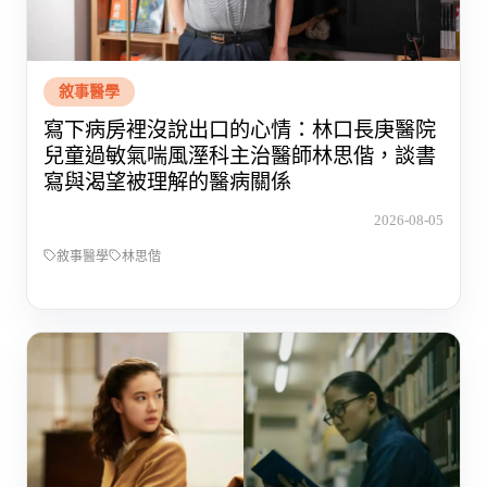
敘事醫學
寫下病房裡沒說出口的心情：林口長庚醫院
兒童過敏氣喘風溼科主治醫師林思偕，談書
寫與渴望被理解的醫病關係
2026-08-05
敘事醫學
林思偕