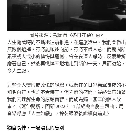
圖片來源：截圖自〈冬日花朵〉MV
人生隨著時間不斷地往前推進，在這旅途中，我們會做出
無數個選擇，有時能順逐向前，有時不盡人意，而期間所
累積或大或小的懊悔與遺憾，會在夜深人靜時，反覆地折
磨著自己，然後再憔悴不堪地走到新的一天，周而復始，
令人生厭。
這些令人懊悔或感傷的經驗，就像在冬日裡無聲長成的不
知名白花，也許不合時宜，但它們的盛開，最終會帶領著
我們去理解生命的原始面貌，而成為獨一無二的個人故
事。〈延伸閱讀：回顧 2022 年 4 部經典台劇主題曲：用
音樂呼應「人生如戲」，擦乾眼淚後繼續向前走〉
獨自哀悼，一場漫長的告別