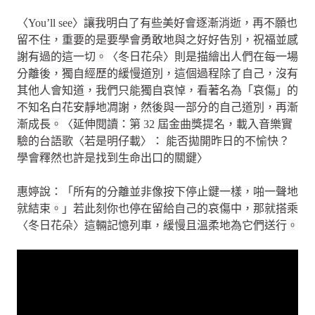
〈You’ll see〉讓我明白了有些美好會逐漸消逝，再不願也
留不住，重要的是要學會勇敢地與之好好告別，祝福並感
謝有過的這一切。〈冬日花朵〉則是描繪出人們在每一場
分離後，獨自經歷的緩慢道別，這個過程除了自己，沒有
其他人會知道，我們只能獨自哀悼，看著名為「哀傷」的
不知名白花安靜地凋謝，然後與一部分的自己道別，再漸
漸成長。〈延伸閱讀：第 32 屆金曲獎提名，載入音樂實
驗的台語歌〈若是明仔載〉： 能否拋開昨日的不愉快？
學會釋然也許是找到生命出口的關鍵〉
惠婷說：「所有的分離並非像按下停止鍵一樣，啪一聲地
就結束。」若此刻你也停在留給自己的哀傷中，那就搭乘
〈冬日花朵〉這輛記憶列車，緩慢且溫柔地為它們送行。