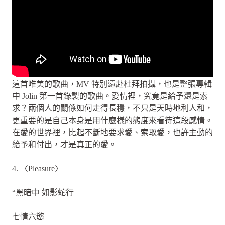
這首唯美的歌曲，MV 特別遠赴杜拜拍攝，也是整張專輯
中 Jolin 第一首錄製的歌曲。愛情裡，究竟是給予還是索
求？兩個人的關係如何走得長穩，不只是天時地利人和，
更重要的是自己本身是用什麼樣的態度來看待這段感情。
在愛的世界裡，比起不斷地要求愛、索取愛，也許主動的
給予和付出，才是真正的愛。
4. 〈Pleasure〉
“黑暗中 如影蛇行
七情六慾