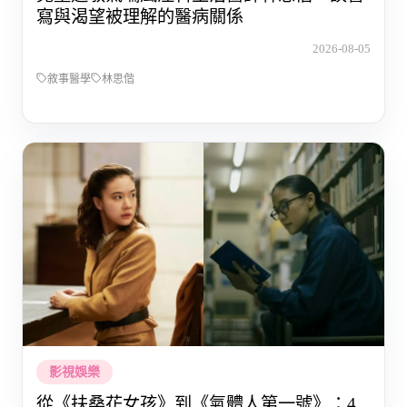
寫與渴望被理解的醫病關係
2026-08-05
敘事醫學
林思偕
影視娛樂
從《扶桑花女孩》到《氣體人第一號》：4