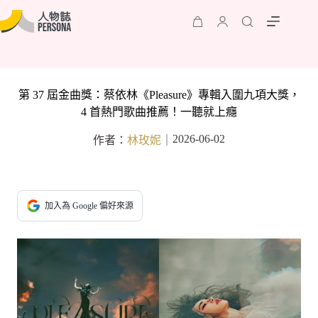
第 37 屆金曲獎：蔡依林《Pleasure》專輯入圍九項大獎，
4 首熱門歌曲推薦！一聽就上癮
2026-06-02
作者：
林玫妮
｜
加入為 Google 偏好來源