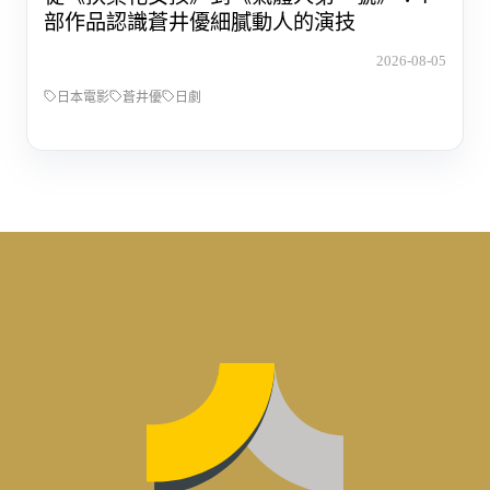
部作品認識蒼井優細膩動人的演技
2026-08-05
日本電影
蒼井優
日劇