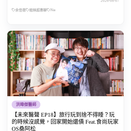
2026-08-07
Nia
余佳蓓
姐妹超惠聊
洪暐傑醫師
【未來醫聲 EP18】旅行玩到捨不得睡？玩
的時候沒感覺，回家開始還債 Feat.食尚玩家
OS桑阿松