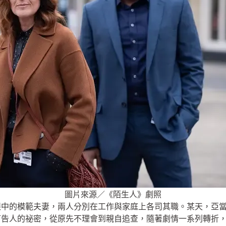
圖片來源／《陌生人》劇照
眼中的模範夫妻，兩人分別在工作與家庭上各司其職。某天，亞
可告人的祕密，從原先不理會到親自追查，隨著劇情一系列轉折