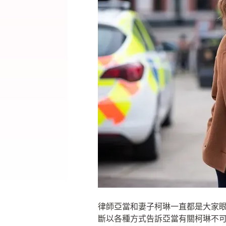
律師亞當和妻子柯琳一直都是大家
斷以各種方式告訴亞當有關柯琳不