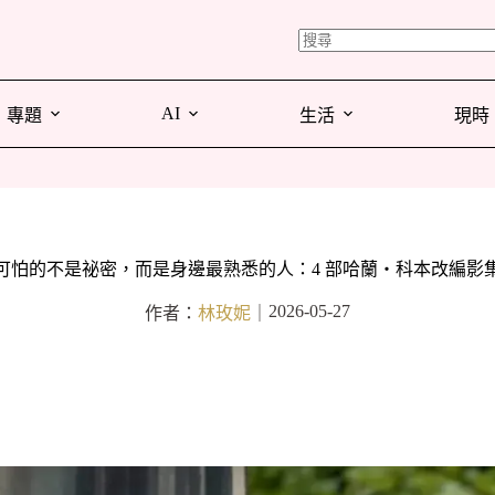
AI
專題
生活
現時
可怕的不是祕密，而是身邊最熟悉的人：4 部哈蘭・科本改編影
2026-05-27
作者：
林玫妮
｜