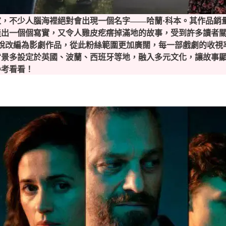
不少人腦海裡絕對會出現一個名字——哈蘭·科本。其作品銷量已
造出一個個寫實，又令人雞皮疙瘩掉滿地的故事，受到許多讀者
部小說改編為影劇作品，從此粉絲範圍更加廣闊，每一部戲劇的收
多設定於英國、波蘭、西班牙等地，融入多元文化，讓故事顯得豐富多變
參考看看！