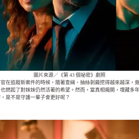
圖片來源／《第 43 個祕密》劇照
官在追蹤新案件的時候，隨著查緝、抽絲剝繭挖得越來越深，竟然
，也燃起了對妹妹仍然活著的希望。然而，當真相揭開，埋藏多
密，是不是守護一輩子會更好呢？