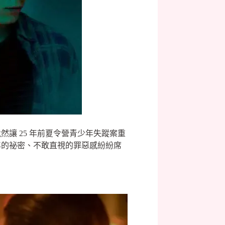
讓 25 年前夏令營青少年失蹤案重
年的祕密、不敢直視的罪惡感紛紛席