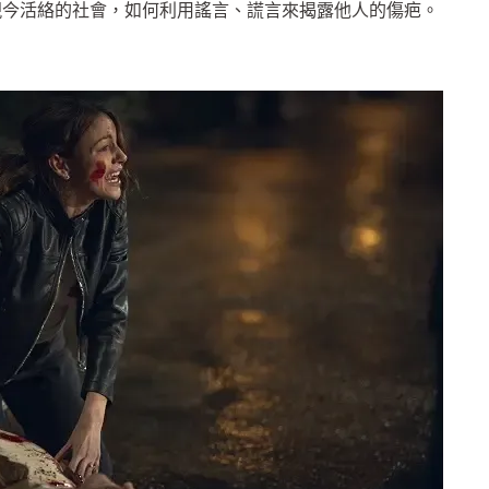
現今活絡的社會，如何利用謠言、謊言來揭露他人的傷疤。