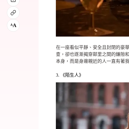
A
A
在一座看似平靜、安全且封閉的豪
查，卻也逐漸揭穿鄰里之間的嫌隙
本身，而是身邊親近的人一直有著
3. 《陌生人》