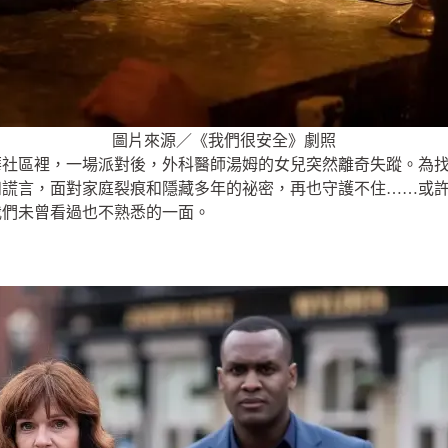
圖片來源／《我們很安全》劇照
華社區裡，一場派對後，外科醫師湯姆的女兒突然離奇失蹤。為
和謊言，面對家庭裂痕和隱藏多年的祕密，再也守護不住……或
我們未曾看過也不熟悉的一面。