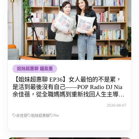
姐妹超惠聊 鐘盈惠
【姐妹超惠聊 EP36】女人最怕的不是累，
是活到最後沒有自己——POP Radio DJ Nia
余佳蓓，從全職媽媽到重新找回人生主導權
的那段路
2026-08-07
Nia
余佳蓓
姐妹超惠聊