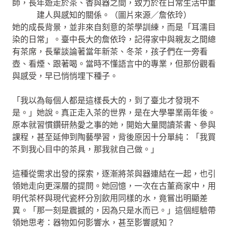
師，長年遊走於茶、香與器之間，致力於在日常生活中重
建人與感知的關係。（圖片來源／詹依玲）
她的成長背景，並非來自刻意的茶學訓練，而是「耳濡目
染的日常」。臺中長大的詹依玲，記得家中與親友之間總
有茶席，長輩談論著當年新茶、冬茶，孩子們在一旁看
壺、看煙、跟著喝。當時不懂語言中的專業，但那份觀看
與感受，早已悄悄埋下種子。
「我以為每個人都是這樣長大的，到了臺北才發現不
是。」她說。真正走入茶的世界，是在大學畢業兩年後。
原本就習慣鑽研熱愛之事的她，開始大量閱讀茶書、參與
課程，甚至延伸到陶藝學習，背後原因十分單純：「我買
不到我心目中的茶具，那我就自己做。」
這種從需求出發的探索，逐漸將茶與器連結在一起，也引
領她走向更深層的提問。她回憶，一次在古董商家中，用
明代茶杯與現代瓷杯分別飲用同樣的水，竟嘗出明顯差
異。「那一刻是震撼的，因為只是水而已。」這個經驗帶
領她思考：器物如何影響水，甚至影響感知？