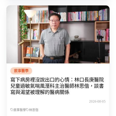
敘事醫學
寫下病房裡沒說出口的心情：林口長庚醫院
兒童過敏氣喘風溼科主治醫師林思偕，談書
寫與渴望被理解的醫病關係
2026-08-05
敘事醫學
林思偕