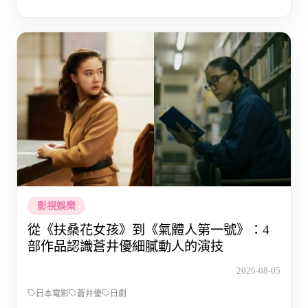
影視娛樂
從《扶桑花女孩》到《氣體人第一號》：4
部作品認識蒼井優細膩動人的演技
2026-08-05
日本電影
蒼井優
日劇