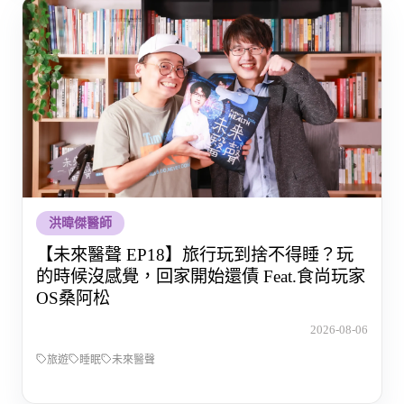
洪暐傑醫師
【未來醫聲 EP18】旅行玩到捨不得睡？玩
的時候沒感覺，回家開始還債 Feat.食尚玩家
OS桑阿松
2026-08-06
旅遊
睡眠
未來醫聲