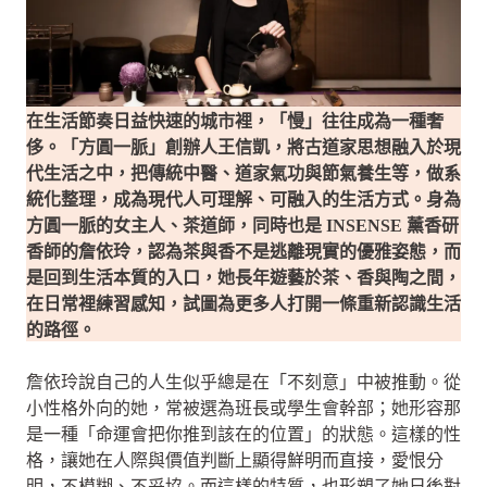
在生活節奏日益快速的城市裡，「慢」往往成為一種奢
侈。「方圓一脈」創辦人王信凱，將古道家思想融入於現
代生活之中，把傳統中醫、道家氣功與節氣養生等，做系
統化整理，成為現代人可理解、可融入的生活方式。身為
方圓一脈的女主人、茶道師，同時也是 INSENSE 薰香研
香師的詹依玲，認為茶與香不是逃離現實的優雅姿態，而
是回到生活本質的入口，她長年遊藝於茶、香與陶之間，
在日常裡練習感知，試圖為更多人打開一條重新認識生活
的路徑。
詹依玲說自己的人生似乎總是在「不刻意」中被推動。從
小性格外向的她，常被選為班長或學生會幹部；她形容那
是一種「命運會把你推到該在的位置」的狀態。這樣的性
格，讓她在人際與價值判斷上顯得鮮明而直接，愛恨分
明，不模糊、不妥協。而這樣的特質，也形塑了她日後對