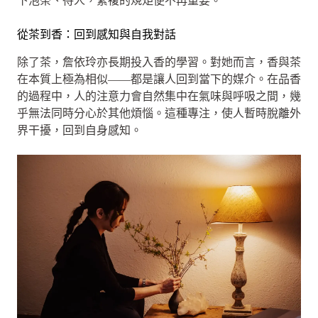
下泡茶、待人，繁複的規矩便不再重要。
從茶到香：回到感知與自我對話
除了茶，詹依玲亦長期投入香的學習。對她而言，香與茶
在本質上極為相似——都是讓人回到當下的媒介。在品香
的過程中，人的注意力會自然集中在氣味與呼吸之間，幾
乎無法同時分心於其他煩惱。這種專注，使人暫時脫離外
界干擾，回到自身感知。