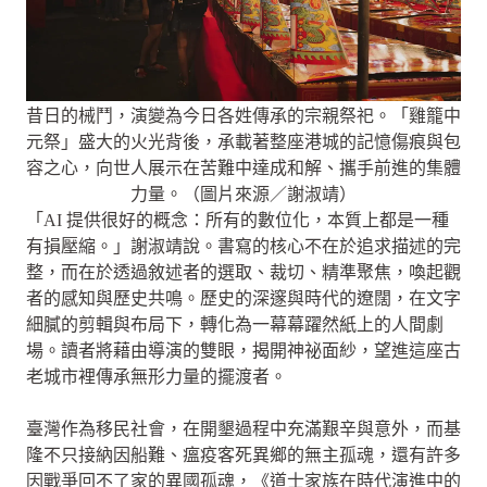
昔日的械鬥，演變為今日各姓傳承的宗親祭祀。「雞籠中
元祭」盛大的火光背後，承載著整座港城的記憶傷痕與包
容之心，向世人展示在苦難中達成和解、攜手前進的集體
力量。（圖片來源／謝淑靖）
「AI 提供很好的概念：所有的數位化，本質上都是一種
有損壓縮。」謝淑靖說。書寫的核心不在於追求描述的完
整，而在於透過敘述者的選取、裁切、精準聚焦，喚起觀
者的感知與歷史共鳴。歷史的深邃與時代的遼闊，在文字
細膩的剪輯與布局下，轉化為一幕幕躍然紙上的人間劇
場。讀者將藉由導演的雙眼，揭開神祕面紗，望進這座古
老城市裡傳承無形力量的擺渡者。
臺灣作為移民社會，在開墾過程中充滿艱辛與意外，而基
隆不只接納因船難、瘟疫客死異鄉的無主孤魂，還有許多
因戰爭回不了家的異國孤魂，《道士家族在時代演進中的