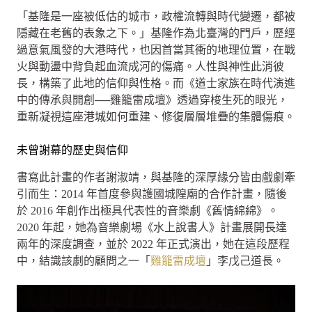
「基隆是一座被低估的城市，政權流轉與時代變遷，都被
隱藏在老舊的表象之下。」基隆作為北臺灣的門戶，歷經
過意氣風發的大港時代，也因首當其衝的地理位置，在戰
火與動盪中背負起血流成河的傷痛。人性與神性此消彼
長，構築了此地的信仰與性格。而《道士家族在時代演進
中的傳承與開創──雞籠雷成壇》透過穿梭生死的眼光，
重新凝視這座港城如何重建、修復層層堆疊的集體傷痕。
未曾謝幕的歷史與信仰
書寫此計畫的作者謝淑靖，與基隆的深厚緣分皆由戲劇牽
引而生：2014 年首度參與護國城隍廟的合作計畫，隨後
於 2016 年創作出極具代表性的音樂劇《舊情綿綿》。
2020 年起，她為音樂劇場《水上說書人》計畫展開長達
兩年的深度調查，並於 2022 年正式演出，她在這段歷程
中，結識該劇的顧問之一「
雞籠雷成壇
」李戊己道長。