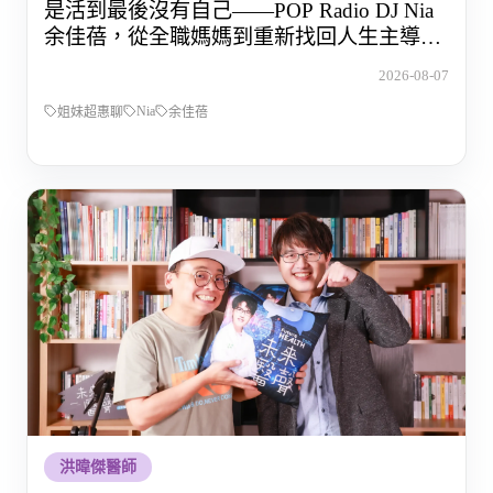
是活到最後沒有自己——POP Radio DJ Nia
余佳蓓，從全職媽媽到重新找回人生主導權
的那段路
2026-08-07
Nia
姐妹超惠聊
余佳蓓
洪暐傑醫師