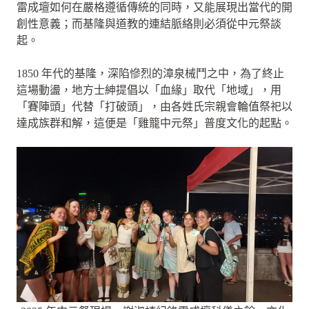
雷成壇如何在嚴格遵循傳統的同時，又能展現出當代的開
創性意義；而基隆與道教的連結脈絡則必須從中元祭談
起。
1850 年代的基隆，深陷慘烈的漳泉械鬥之中，為了終止
這場動盪，地方士紳提倡以「血緣」取代「地域」，用
「賽陣頭」代替「打破頭」，由各姓氏宗親會輪值祭祀以
達成族群和解，這便是「雞籠中元祭」普度文化的起點。