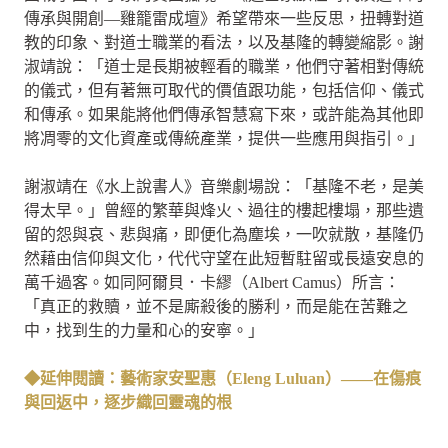
傳承與開創—雞籠雷成壇》希望帶來一些反思，扭轉對道
教的印象、對道士職業的看法，以及基隆的轉變縮影。謝
淑靖說：「道士是長期被輕看的職業，他們守著相對傳統
的儀式，但有著無可取代的價值跟功能，包括信仰、儀式
和傳承。如果能將他們傳承智慧寫下來，或許能為其他即
將凋零的文化資產或傳統產業，提供一些應用與指引。」
謝淑靖在《水上說書人》音樂劇場說：「基隆不老，是美
得太早。」曾經的繁華與烽火、過往的樓起樓塌，那些遺
留的怨與哀、悲與痛，即便化為塵埃，一吹就散，基隆仍
然藉由信仰與文化，代代守望在此短暫駐留或長遠安息的
萬千過客。如同阿爾貝．卡繆（Albert Camus）所言：
「真正的救贖，並不是廝殺後的勝利，而是能在苦難之
中，找到生的力量和心的安寧。」
◆延伸閱讀：藝術家安聖惠（Eleng Luluan）——在傷痕
與回返中，逐步織回靈魂的根