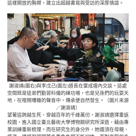
這樣開放的胸襟，建立出超越書寫與受訪的深厚情誼。
謝淑靖(圖右)與李戊己(圖左)道長在雷成壇內交談。這處
空間既是徒弟們勤習科儀的練功場，也是兒孫們的玩耍天
地，在喧鬧嘈雜的聲音中，傳承便自然發生。（圖片來源
／謝淑靖）
望著這跨越生死、穿越百年的千峰萬仞，謝淑靖選擇重返
校園，進入國立臺北藝術大學博物館研究所深造，藉由專
業訓練重新梳理。而在研究生的身分外，她還須在母親、