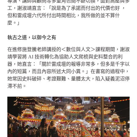
導演、講師與顧問等多重角色間不斷切換，面對高壓與多
工，謝淑靖直言：「說是為了承諾而付出的代價也好 ，
但和雷成壇六代所付出時間相比，我所做的並不算什
麼。」
執古之道，以御今之有
在進修施登騰老師講授的＜數位與人文＞課程期間，謝淑
靖學習將 AI 技術轉化為協助人文爬梳與史料整合的利
器，她直言：「關於雷成壇的報導非常多，但多是千字以
內的短篇，而且內容所述大同小異。」在書寫的過程中，
她常因史料破碎、考證艱難、量體太大，陷入疑義泥沼停
滯不前。