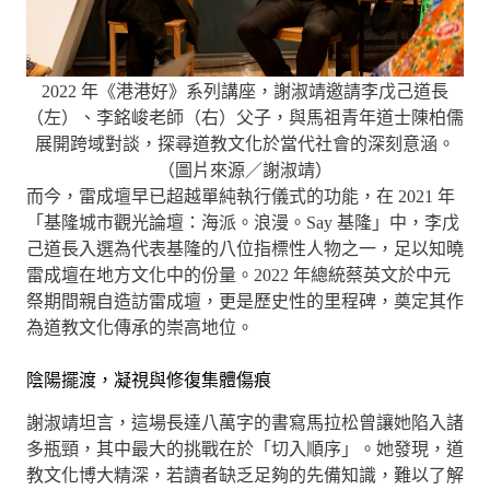
2022 年《港港好》系列講座，謝淑靖邀請李戊己道長
（左）、李銘峻老師（右）父子，與馬祖青年道士陳柏儒
展開跨域對談，探尋道教文化於當代社會的深刻意涵。
（圖片來源／謝淑靖）
而今，雷成壇早已超越單純執行儀式的功能，在 2021 年
「基隆城市觀光論壇：海派。浪漫。Say 基隆」中，李戊
己道長入選為代表基隆的八位指標性人物之一，足以知曉
雷成壇在地方文化中的份量。2022 年總統蔡英文於中元
祭期間親自造訪雷成壇，更是歷史性的里程碑，奠定其作
為道教文化傳承的崇高地位。
陰陽擺渡，凝視與修復集體傷痕
謝淑靖坦言，這場長達八萬字的書寫馬拉松曾讓她陷入諸
多瓶頸，其中最大的挑戰在於「切入順序」。她發現，道
教文化博大精深，若讀者缺乏足夠的先備知識，難以了解