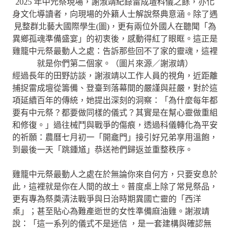
2025 年中元祭現場，謝淑靖紀錄雷成壇科儀之餘，亦化
身文化導讀者，向現場的外籍人士解說祭典意涵。除了遇
見整群北藝大國際學生(圖)，更有兩位外國人在聽聞「為
異鄉孤魂準備盛宴」的初衷後，感動得紅了眼眶。這正是
雞籠中元祭最動人之處：告訴那些回不了家的靈魂，這裡
就是你們第二個家。（圖片來源／謝淑靖）
經過長年的田野訪談，謝淑靖以工作人員的視角，近距離
捕捉雷成壇從籌備、登臺到落幕間的嚴謹與莊嚴，對於這
項延續百年的傳統，她提出深刻的洞察：「為什麼每年都
要有中元祭？都要做同樣的儀式？其實是在幫心靈做重組
和修復。」過往械鬥與戰爭的傷痕，透過科儀轉化為平安
的祈願：農曆七月初一「開龕門」接引好兄弟享用溫飽，
到最後一天「跳鍾馗」恭送祂們歸返並重整秩序。
雞籠中元祭最動人之處在於無論你來自何方，只要安息於
此，這裡就是你在人間的故土。普度桌上除了常見祭品，
更有專為祭奠清法戰爭與日治時期異國亡靈的「西洋
桌」；甚至貼心為難產逝世的女性準備麻油雞。謝淑靖
說：「這一系列的儀式不是迷信 ，是一套建構與確認無