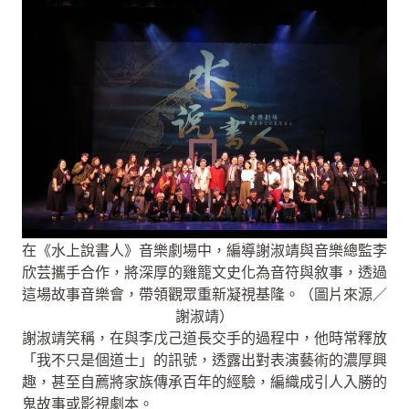
在《水上說書人》音樂劇場中，編導謝淑靖與音樂總監李
欣芸攜手合作，將深厚的雞籠文史化為音符與敘事，透過
這場故事音樂會，帶領觀眾重新凝視基隆。（圖片來源／
謝淑靖）
謝淑靖笑稱，在與李戊己道長交手的過程中，他時常釋放
「我不只是個道士」的訊號，透露出對表演藝術的濃厚興
趣，甚至自薦將家族傳承百年的經驗，編織成引人入勝的
鬼故事或影視劇本。