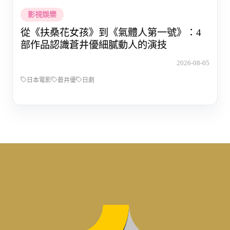
影視娛樂
從《扶桑花女孩》到《氣體人第一號》：4
部作品認識蒼井優細膩動人的演技
2026-08-05
日本電影
蒼井優
日劇