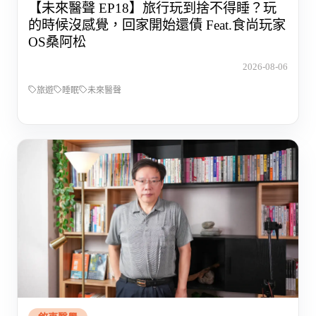
【未來醫聲 EP18】旅行玩到捨不得睡？玩
的時候沒感覺，回家開始還債 Feat.食尚玩家
OS桑阿松
2026-08-06
旅遊
睡眠
未來醫聲