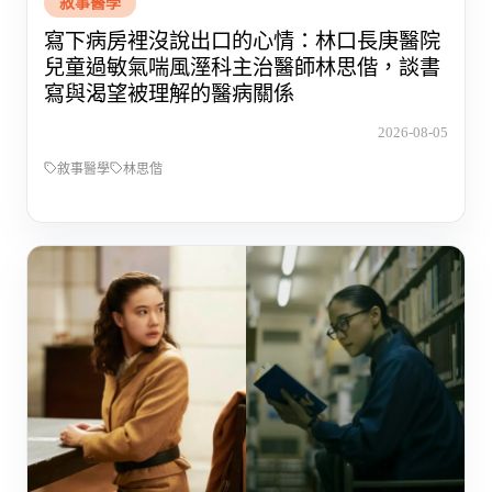
敘事醫學
寫下病房裡沒說出口的心情：林口長庚醫院
兒童過敏氣喘風溼科主治醫師林思偕，談書
寫與渴望被理解的醫病關係
2026-08-05
敘事醫學
林思偕