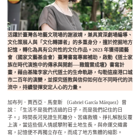
活躍於臺灣各地藝文現場的謝淑靖，兼具資深劇場編導、
文化策展人與「文化轉譯者」的多重身分，擅於挖掘地方
記憶，轉化為具有公共性的文化作品。2023 年獲得國藝
會（國家文藝基金會）臺灣書寫專案補助，啟動《道士家
族在時代演進中的傳承與開創──雞籠雷成壇》書寫計
畫，藉由基隆李家六代道士的生命軌跡，勾勒這座港口城
市二百年的演變，並探究道教與信仰如何在不同時代的洪
流中，持續發揮安定人心的力量。
加布列．賈西亞．馬奎斯 （Gabriel García Márquez）曾
說：「生活不是我們活過的日子，而是我們記住的日
子。」時間長河見證生死離分、苦痛救贖、掙扎解脫反覆
上演，當這些個人情感攀附著土地生長，與命運交織書
寫，記憶便不再獨立存在，而成了地方集體的縮影。