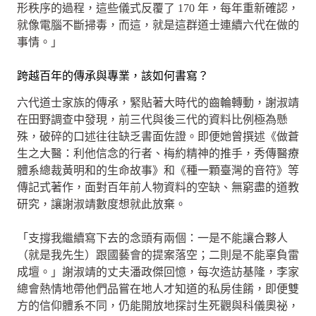
形秩序的過程，這些儀式反覆了 170 年，每年重新確認，
就像電腦不斷掃毒，而這，就是這群道士連續六代在做的
事情。」
跨越百年的傳承與專業，該如何書寫？
六代道士家族的傳承，緊貼著大時代的齒輪轉動，謝淑靖
在田野調查中發現，前三代與後三代的資料比例極為懸
殊，破碎的口述往往缺乏書面佐證。即便她曾撰述《做蒼
生之大醫：利他信念的行者、梅約精神的推手，秀傳醫療
體系總裁黃明和的生命故事》和《種一顆臺灣的音符》等
傳記式著作，面對百年前人物資料的空缺、無窮盡的道教
研究，讓謝淑靖數度想就此放棄。
「支撐我繼續寫下去的念頭有兩個：一是不能讓合夥人
（就是我先生）跟國藝會的提案落空；二則是不能辜負雷
成壇。」謝淑靖的丈夫潘政傑回憶，每次造訪基隆，李家
總會熱情地帶他們品嘗在地人才知道的私房佳餚，即便雙
方的信仰體系不同，仍能開放地探討生死觀與科儀奧祕，