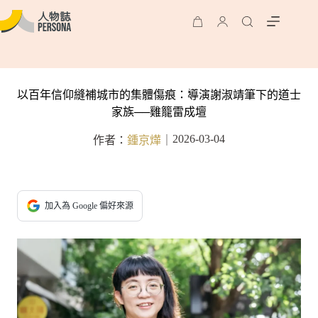
以百年信仰縫補城市的集體傷痕：導演謝淑靖筆下的道士
家族──雞籠雷成壇
2026-03-04
作者：
鍾京燁
｜
加入為 Google 偏好來源