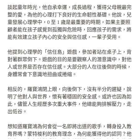
談起童年時光，他自承幸運，成長過程，獲得父母親最完
整的愛，為他的心理打下良好的生命韌性基礎。他說，兒
童發展心理學中，0 至 1 歲是最重要的時期，如果主要照
顧者能在孩子感覺到孤獨與危險時，回應孩子的需求，將
能有效建立孩子內心的安全與信任感，一輩子受用。
他提到心理學的「信任島」遊戲，參加者站在桌子上，背
對著群眾倒下。遊戲的目的是要觀察人的潛意識中，對他
人或世界是否存在信任感。大部分的人在往後倒的時候，
身體常會下意識地扭曲或捲縮。
相反的，羅寶鴻閉上眼，向後倒下，沒有半分的遲疑，說
明了他對人與世界，懷有著穩固的安全感。或許也因為如
此，儘管人生經歷多次重大事件，他總能夠排解壓力，走
出低谷。
想知道羅寶鴻為何會從一名即將出道的歌手，轉身投入教
育界嗎？蒙特梭利的教育理念，為何能獲得他的認同？他