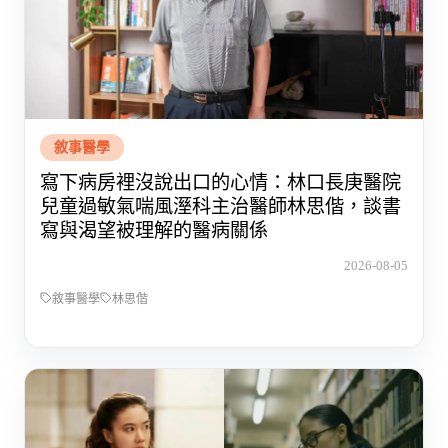
敘事醫學
寫下病房裡沒說出口的心情：林口長庚醫院
兒童過敏氣喘風溼科主治醫師林思偕，談書
寫與渴望被理解的醫病關係
2026-08-05
敘事醫學
林思偕