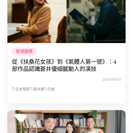
影視娛樂
從《扶桑花女孩》到《氣體人第一號》：4
部作品認識蒼井優細膩動人的演技
2026-08-05
日本電影
蒼井優
日劇