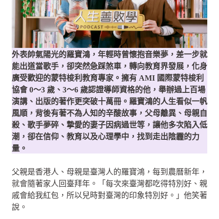
外表帥氣陽光的羅寶鴻，年輕時曾懷抱音樂夢，差一步就
能出道當歌手，卻突然急踩煞車，轉向教育界發展，化身
廣受歡迎的蒙特梭利教育專家。擁有 AMI 國際蒙特梭利
協會 0～3 歲、3～6 歲認證導師資格的他，舉辦過上百場
演講、出版的著作更突破十萬冊。羅寶鴻的人生看似一帆
風順，背後有著不為人知的辛酸故事，父母離異、母親自
殺、歌手夢碎、摯愛的妻子因病過世等，讓他多次陷入低
潮，卻在信仰、教育以及心理學中，找到走出陰霾的力
量。
父親是香港人、母親是臺灣人的羅寶鴻，每到農曆新年，
就會隨著家人回臺拜年。「每次來臺灣都吃得特別好、親
戚會給我紅包，所以兒時對臺灣的印象特別好。」他笑著
說。