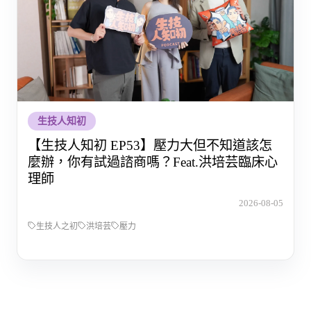
生技人知初
【生技人知初 EP53】壓力大但不知道該怎
麼辦，你有試過諮商嗎？Feat.洪培芸臨床心
理師
2026-08-05
生技人之初
洪培芸
壓力