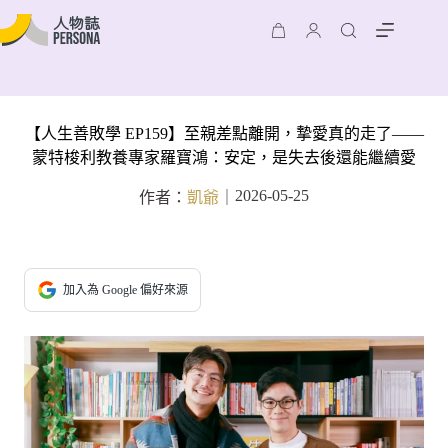
【人生善敗學 EP159】至親差點離開，摯愛真的走了——
蒙特梭利教養專家羅寶鴻：安定，是失去後還能繼續愛
2026-05-25
作者：
凱爺
｜
加入為 Google 偏好來源