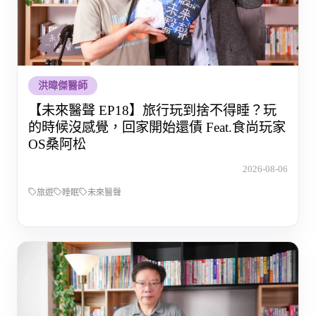
洪暐傑醫師
【未來醫聲 EP18】旅行玩到捨不得睡？玩
的時候沒感覺，回家開始還債 Feat.食尚玩家
OS桑阿松
2026-08-06
旅遊
睡眠
未來醫聲