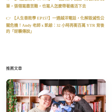
筆，張翎寫盡苦難，也寫人怎麼帶著痛活下去
👉
【人生善敗學 EP157】一通越洋電話，化解毀滅性公
關危機！Andy 老師 x 凱爺：32 小時再衝百萬 YTR 背後
的「逆襲傳說」
推薦文章