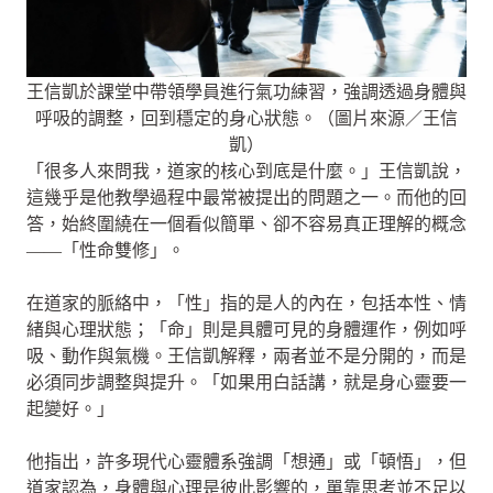
王信凱於課堂中帶領學員進行氣功練習，強調透過身體與
呼吸的調整，回到穩定的身心狀態。（圖片來源／王信
凱）
「很多人來問我，道家的核心到底是什麼。」王信凱說，
這幾乎是他教學過程中最常被提出的問題之一。而他的回
答，始終圍繞在一個看似簡單、卻不容易真正理解的概念
——「性命雙修」。
在道家的脈絡中，「性」指的是人的內在，包括本性、情
緒與心理狀態；「命」則是具體可見的身體運作，例如呼
吸、動作與氣機。王信凱解釋，兩者並不是分開的，而是
必須同步調整與提升。「如果用白話講，就是身心靈要一
起變好。」
他指出，許多現代心靈體系強調「想通」或「頓悟」，但
道家認為，身體與心理是彼此影響的，單靠思考並不足以