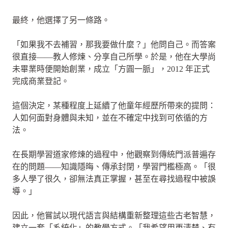
最終，他選擇了另一條路。
「如果我不去補習，那我要做什麼？」他問自己。而答案
很直接——教人修煉、分享自己所學。於是，他在大學尚
未畢業時便開始創業，成立「方圓一脈」，2012 年正式
完成商業登記。
這個決定，某種程度上延續了他童年經歷所帶來的提問：
人如何面對身體與未知，並在不確定中找到可依循的方
法。
在長期學習道家修煉的過程中，他觀察到傳統門派普遍存
在的問題——知識隱晦、傳承封閉，學習門檻極高。「很
多人學了很久，卻無法真正掌握，甚至在尋找過程中被誤
導。」
因此，他嘗試以現代語言與結構重新整理這些古老智慧，
建立一套「系統化」的教學方式。「我希望用更清楚、有