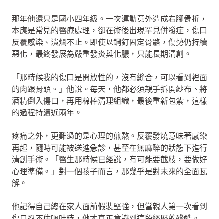
那年他還只是國小四年級。一次運動意外造成右腳骨折，
本應是常見的醫療處理，卻在術後出現罕見併發症，傷口
反覆感染、潰爛不止。即使以鋼釘固定骨骼，傷勢仍持續
惡化，最終發展為嚴重發炎與化膿，只能長期清創。
「那時候我的傷口是開放性的，沒有縫合，可以看到裡面
的肉跟骨頭。」他說。每天，他都必須親手拆開紗布、將
酒精倒入傷口，再用棉棒清理組織，最後重新包紮，這樣
的過程持續近兩年。
疼痛之外，更難過的是心理的煎熬。反覆發燒意味著感染
再起，隨時可能被送進急診，甚至在無麻醉的狀態下進行
清創手術。「醫生那時候已經說，有可能要截肢，要做好
心理準備。」對一個孩子而言，那幾乎是對未來的全面瓦
解。
他記得自己總在家人面前假裝堅強，但當親人第一次看到
傷口忍不住嘔吐時，他才真正意識到這段經歷的殘酷。