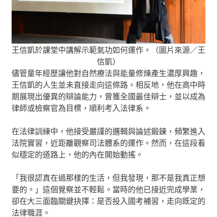
王信凱於課堂中講解示範氣功如何運作。（圖片來源／王
信凱）
儘管童年經歷讓他對自然療法與能量修煉產生濃厚興趣，
王信凱的人生並未直接走向這條路。相反地，他在高中時
期展現出優異的辯論能力，曾獲全國最佳辯士，並以成為
律師或檢察官為目標，順利考入法律系。
在法律訓練中，他接受嚴謹的邏輯與論述鍛鍊，頻繁進入
法院實習，近距離觀察司法體系的運作。然而，在這段看
似穩定的道路上，他的內在開始動搖。
「我很認真在過那樣的生活，但我發現，那不是我真正想
要的。」這個覺察並不輕鬆。當時的他已接近完成學業，
卻在大三面臨關鍵抉擇：是否投入國考補習，走向既定的
法律職涯。