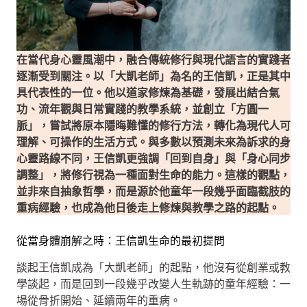
在當代身心靈風潮中，融合傳統修行與現代語言的實踐者
逐漸受到關注。以「大凱老師」為名的王信凱，正是其中
具代表性的一位。他以道家修煉為基礎，發展出結合氣
功、流年觀與日常實踐的教學系統，並創立「方圓一
脈」，嘗試將原本隱晦難懂的修行方法，轉化為現代人可
理解、可操作的生活方式。與多數以預測未來為訴求的身
心靈路線不同，王信凱更強調「回到自身」與「身心同步
調整」，將修行視為一種面對生命的能力。這樣的觀點，
並非來自抽象哲學，而是源於他童年一段幾乎面臨截肢的
重病經驗，也成為他日後走上修煉與教學之路的起點。
從當身體崩解之時：王信凱生命的最初提問
談起王信凱成為「大凱老師」的起點，他沒有從創業或教
學談起，而是回到一段幾乎改變人生軌跡的童年經驗：一
場從骨折開始、延續兩年的重病。