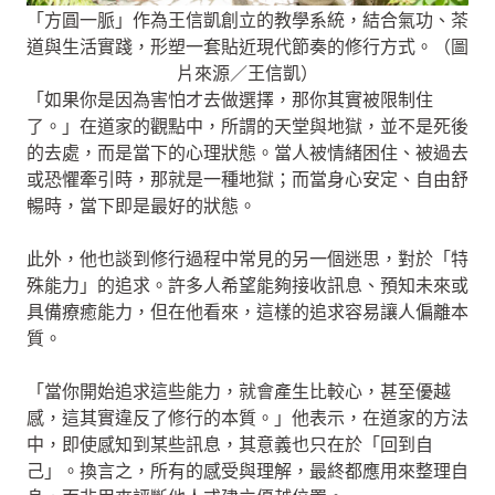
「方圓一脈」作為王信凱創立的教學系統，結合氣功、茶
道與生活實踐，形塑一套貼近現代節奏的修行方式。（圖
片來源／王信凱）
「如果你是因為害怕才去做選擇，那你其實被限制住
了。」在道家的觀點中，所謂的天堂與地獄，並不是死後
的去處，而是當下的心理狀態。當人被情緒困住、被過去
或恐懼牽引時，那就是一種地獄；而當身心安定、自由舒
暢時，當下即是最好的狀態。
此外，他也談到修行過程中常見的另一個迷思，對於「特
殊能力」的追求。許多人希望能夠接收訊息、預知未來或
具備療癒能力，但在他看來，這樣的追求容易讓人偏離本
質。
「當你開始追求這些能力，就會產生比較心，甚至優越
感，這其實違反了修行的本質。」他表示，在道家的方法
中，即使感知到某些訊息，其意義也只在於「回到自
己」。換言之，所有的感受與理解，最終都應用來整理自