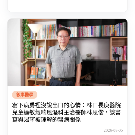
敘事醫學
寫下病房裡沒說出口的心情：林口長庚醫院
兒童過敏氣喘風溼科主治醫師林思偕，談書
寫與渴望被理解的醫病關係
2026-08-05