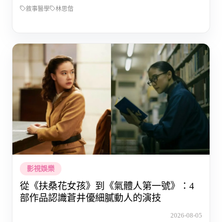
敘事醫學
林思偕
影視娛樂
從《扶桑花女孩》到《氣體人第一號》：4
部作品認識蒼井優細膩動人的演技
2026-08-05