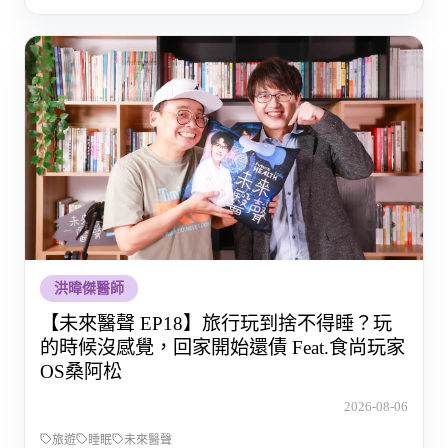
洪暐傑醫師
【未來醫聲 EP18】旅行玩到捨不得睡？玩
的時候沒感覺，回家開始還債 Feat.食尚玩家
OS桑阿松
2026-08-06
旅遊
睡眠
未來醫聲