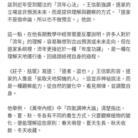
談到近年受到關注的「流年心法」，王信凱強調，道家的
立場並非預測未來，而是提供理解與觀察的方式。「道家
不是宿命論，所以也不做預言。」他說。
這一點，在他長期教學中經常需要反覆說明。許多人對於
「流年」的理解，容易聯想到吉凶預測或未來走向，但在
道家系統裡，流年更接近於一種「年度功課」，是一種在
理解天地運行後，回過頭檢視自身的過程。
《莊子．胠篋》寫道：「道者，盜也。」王信凱形容，道
家的人像是「偷取天地契機的人」。這並非神祕說法，而
是一種觀察能力，從自然的變化中，看見規律，並調整自
身。
他舉例，《黃帝內經》中「四氣調神大論」清楚指出，
春、夏、秋、冬各有不同的養生方式。只要觀察植物的變
化，便能理解這些原則：春天萌發、夏天生長、秋天收
斂、冬天收藏。