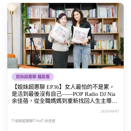
姐妹超惠聊 鐘盈惠
【姐妹超惠聊 EP36】女人最怕的不是累，
是活到最後沒有自己——POP Radio DJ Nia
余佳蓓，從全職媽媽到重新找回人生主導權
的那段路
2026-08-07
Nia
姐妹超惠聊
余佳蓓