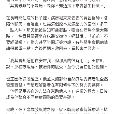
「其實最難的不是痛，是你不知道接下來會發生什麼。」
在長時間住院的日子裡，病房裡來來去去的實習醫師，會
陪他聊天、看漫畫，也讓這個原本充滿壓力的空間，多了
一點人味。那天他被告知可能截肢、獨自在病房崩潰大哭
時，一名實習醫師坐在床邊安撫他，輕聲說：「弟弟，不
要絕望喔。」對方甚至半開玩笑地說，有些醫生會把病情
講得嚴重一點，之後再把人救回來，看起來才厲害。
「我其實知道他在安慰我，但那真的很有用。」王信凱
說。那種被理解、被陪伴的感受，至今仍留在他記憶裡。
也正因為這段經歷，他並未如部分自然療法支持者般全然
否定西醫，而是理解醫者在有限條件下的努力與選擇。
「他們是用各自的方法在幫助病人。」這樣的體會，日後
成為他整合不同療癒觀點的重要基礎。
最終，在面臨截肢風險之際，家人轉而尋求傳統療法。透