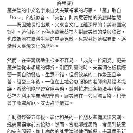
許程睿）
羅美智的中文名字來自丈夫蔡福孝的巧思。「羅」取自
「Rosa」的近似音，「美智」則寓意著她的美麗與智慧
——既因她長相出眾，又來自文化底蘊深厚的南美洲國家
智利。這個名字不僅承載著蔡福孝對羅美智的愛與欣賞，
也成為她在臺灣生活的重要象徵，見證著她遠嫁異鄉、逐
漸融入臺灣文化的歷程。
然而，在臺灣落地生根並不容易，「成為一位廟婆」更是
羅美智從未想過的轉折。剛回到臺灣時，夫妻倆在板橋經
營一間自助餐店，生意不錯，但餐飲業的工作繁重且辛
苦。經營三年後，一位在土地公廟服務的老師向蔡福孝提
議，希望他能學習宮廟事務，並幫忙處理各類法事科儀。
蔡福孝利用空閒時間學習，羅美智在一旁耳濡目染，也學
會了收驚解厄、安太歲等儀式。
自助餐經營五年後，彰化和美的一位朋友準備興建宮廟，
邀請蔡福孝前去協助。然而，宮廟鄰近馬路，考量到孩童
的安全問題，加上廟內的乩童建議他們搬遷，夫妻倆重新