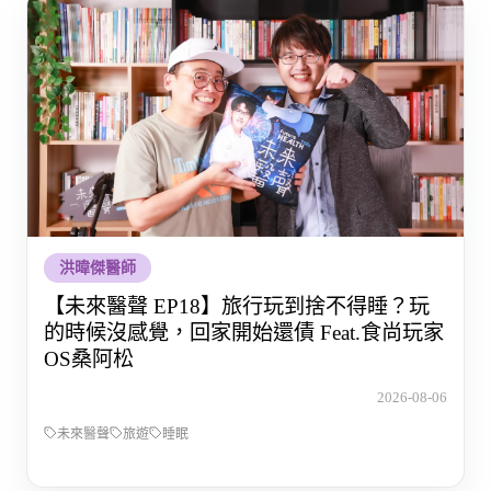
洪暐傑醫師
【未來醫聲 EP18】旅行玩到捨不得睡？玩
的時候沒感覺，回家開始還債 Feat.食尚玩家
OS桑阿松
2026-08-06
未來醫聲
旅遊
睡眠