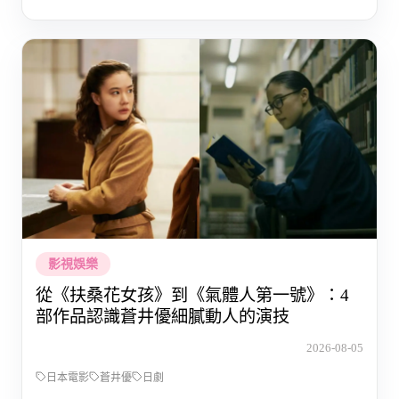
影視娛樂
從《扶桑花女孩》到《氣體人第一號》：4
部作品認識蒼井優細膩動人的演技
2026-08-05
日本電影
蒼井優
日劇