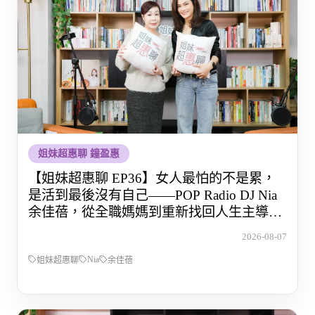
姐妹超惠聊 鐘盈惠
【姐妹超惠聊 EP36】女人最怕的不是累，
是活到最後沒有自己——POP Radio DJ Nia
余佳蓓，從全職媽媽到重新找回人生主導權
的那段路
2026-08-07
Nia
姐妹超惠聊
余佳蓓