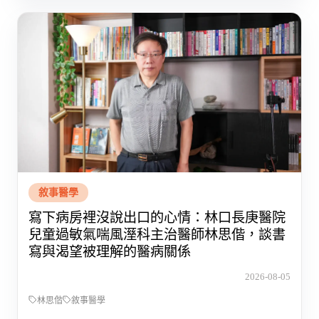
敘事醫學
寫下病房裡沒說出口的心情：林口長庚醫院
兒童過敏氣喘風溼科主治醫師林思偕，談書
寫與渴望被理解的醫病關係
2026-08-05
林思偕
敘事醫學