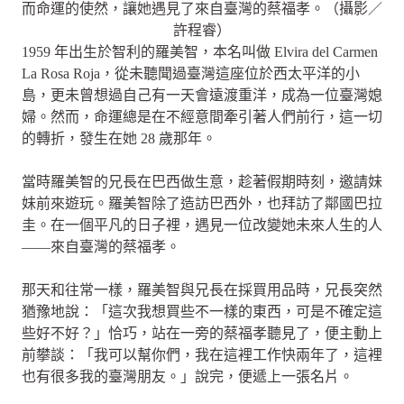
而命運的使然，讓她遇見了來自臺灣的蔡福孝。（攝影／
許程睿）
1959 年出生於智利的羅美智，本名叫做 Elvira del Carmen
La Rosa Roja，從未聽聞過臺灣這座位於西太平洋的小
島，更未曾想過自己有一天會遠渡重洋，成為一位臺灣媳
婦。然而，命運總是在不經意間牽引著人們前行，這一切
的轉折，發生在她 28 歲那年。
當時羅美智的兄長在巴西做生意，趁著假期時刻，邀請妹
妹前來遊玩。羅美智除了造訪巴西外，也拜訪了鄰國巴拉
圭。在一個平凡的日子裡，遇見一位改變她未來人生的人
——來自臺灣的蔡福孝。
那天和往常一樣，羅美智與兄長在採買用品時，兄長突然
猶豫地說：「這次我想買些不一樣的東西，可是不確定這
些好不好？」恰巧，站在一旁的蔡福孝聽見了，便主動上
前攀談：「我可以幫你們，我在這裡工作快兩年了，這裡
也有很多我的臺灣朋友。」說完，便遞上一張名片。