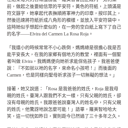
前，做起之後要給信眾的平安符。黃色的符紙，上頭滿是
符文籙字，她拿起代表撫順將軍神力的印章，按印其上，
然後迅速將符紙折成八角形的模樣，並放入平安符袋中。
這時她似乎想起什麼似的，在一旁的空白紙上寫下了自己
的名字——Elvira del Carmen La Rosa Roja。
「我還小的時候常常不小心跌倒，媽媽總是很擔心我是否
能平安長大，在我的家鄉有個地方的教堂，裡面有一個聖
者叫做 Elvira，我媽媽便向她祈求能保佑孩子，我爸爸便
說：『不如就以祂的名字，來命名小孩吧！』而後面的
Carmen，也是同樣向聖母祈求孩子一切無礙的想法。」
接著，她又說道：「Rosa 是我爸爸的姓氏，Roja 是我母
親的姓氏。臺灣人跟我們不太一樣，只有父親的姓氏，卻
沒有母親的姓氏。我跟爸爸說臺灣人的姓名中，只有父親
的姓氏，他驚訝地說怎麼可能！」語畢，羅美智哈哈大
笑，這一切恍如昨日，實則距今已然過了三十多年之久。