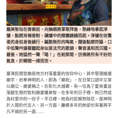
羅美智站在香案前，向撫順將軍敬拜後，熟練地拿起淨
爐，點燃肖楠香粉，讓爐中的煙霧繚繞而起。淨爐在收驚
者的身前身後繞行，驅散無形的晦氣，隨後點燃符籙，口
中低聲吟誦著聽起來似是法咒的歌調，聲音溫和而沉穩。
最後，她猛然一聲「喝！」在剎那間，彷彿將所有不好的
氣息，於瞬間一掃而空。
臺灣民間宮廟是地方村落重要的信仰中心，其中管理維護
廟宇、祀奉神明的人，即為「廟祝」，在日常口語中又常
以廟公、廟婆稱之。在彰化大城鄉，有一位為了愛來臺並
落腳生根的智利廟婆羅美智，在多年的日子裡，她已然成
為村里中的一份子。平日裡，她為村民解煞除厄，是神明
於人間的代言人，另一方面，離鄉多年的她卻也有著再平
凡不過的另一面……