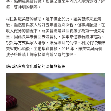
字，協助羅美智認識，也讓之後來廟內的人能清楚地了解
每一尊神明的稱呼。
村民對羅美智的幫助，還不僅止於此。羅美智嫁來臺灣
後，雖然曾與家人約好五年後返鄉探親，但事與願違，在
收入微薄的情況下，羅美智總是以扶養孩子為第一優先考
量，因此長年未曾回去過智利，多年來僅靠著越洋電話、
視訊等方式與家人聯繫，緩解思鄉的情懷。村民們得知羅
美智的心願後，主動集資募款，2016 年，羅美智與兩個
孩子終於踏上歸家探望高齡父母的旅途。
跨越語言與文化藩籬的深情與祝福