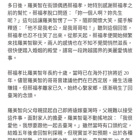
多日後，羅美智在街頭偶遇蔡福孝，她特別感謝蔡福孝之
前的幫忙，蔡福孝脫口問道：「妳一個人啊？妳先生
呢？」這句話讓羅美智愣了一下，隨即開懷大笑，擺手解
釋道：「他不是我老公，是我哥哥啦！」聽到這個回答，
蔡福孝也忍不住笑了出來。從那天起，蔡福孝便開始頻繁
來找羅美智聊天，兩人的感情也在不知不覺間悄然滋長，
很快便踏入婚姻的殿堂，譜寫一段跨越國界的美麗愛情故
事。
蔡福孝比羅美智年長約十歲，當時已在海外打拚將近 20
年。儘管羅美智的哥哥曾建議他們在巴西定居，邊生活邊
賺錢，但蔡福孝離家已久，始終心繫家鄉，逐漸萌生了回
臺灣的念頭。
羅美智向父母親提起自己即將遠嫁臺灣時，父親難以接受
這件事，面對家人的擔憂，羅美智毫不動搖地說：「我很
愛他，我想要跟他一起去臺灣。」雖然當時有口頭約定，
結婚五年後會回智利探親，但現實並不如預期。出於各種