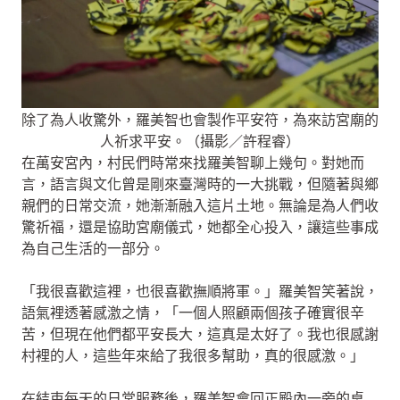
除了為人收驚外，羅美智也會製作平安符，為來訪宮廟的
人祈求平安。（攝影／許程睿）
在萬安宮內，村民們時常來找羅美智聊上幾句。對她而
言，語言與文化曾是剛來臺灣時的一大挑戰，但隨著與鄉
親們的日常交流，她漸漸融入這片土地。無論是為人們收
驚祈福，還是協助宮廟儀式，她都全心投入，讓這些事成
為自己生活的一部分。
「我很喜歡這裡，也很喜歡撫順將軍。」羅美智笑著說，
語氣裡透著感激之情，「一個人照顧兩個孩子確實很辛
苦，但現在他們都平安長大，這真是太好了。我也很感謝
村裡的人，這些年來給了我很多幫助，真的很感激。」
在結束每天的日常服務後，羅美智會回正殿內一旁的桌