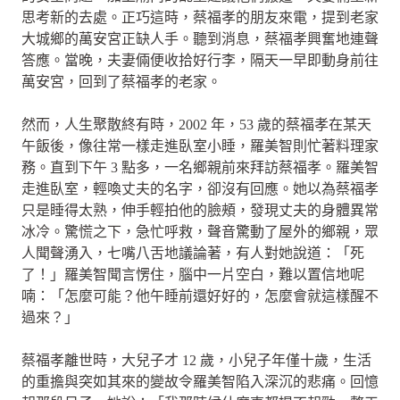
思考新的去處。正巧這時，蔡福孝的朋友來電，提到老家
大城鄉的萬安宮正缺人手。聽到消息，蔡福孝興奮地連聲
答應。當晚，夫妻倆便收拾好行李，隔天一早即動身前往
萬安宮，回到了蔡福孝的老家。
然而，人生聚散終有時，2002 年，53 歲的蔡福孝在某天
午飯後，像往常一樣走進臥室小睡，羅美智則忙著料理家
務。直到下午 3 點多，一名鄉親前來拜訪蔡福孝。羅美智
走進臥室，輕喚丈夫的名字，卻沒有回應。她以為蔡福孝
只是睡得太熟，伸手輕拍他的臉頰，發現丈夫的身體異常
冰冷。驚慌之下，急忙呼救，聲音驚動了屋外的鄉親，眾
人聞聲湧入，七嘴八舌地議論著，有人對她說道：「死
了！」羅美智聞言愣住，腦中一片空白，難以置信地呢
喃：「怎麼可能？他午睡前還好好的，怎麼會就這樣醒不
過來？」
蔡福孝離世時，大兒子才 12 歲，小兒子年僅十歲，生活
的重擔與突如其來的變故令羅美智陷入深沉的悲痛。回憶