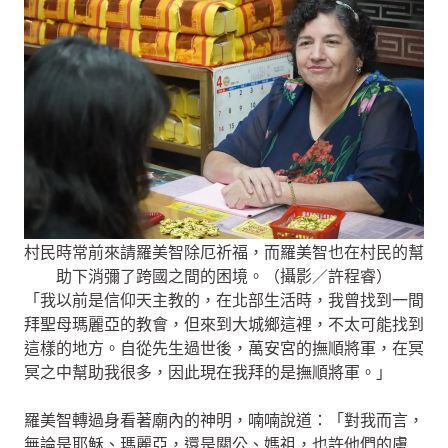
村民時常前來請羅美智除厄祈福，而羅美智也在村民的幫
助下消彌了跨國之間的困境。（攝影／許程睿）
「我以前是信仰天主教的，在北部生活時，我曾找到一間
拜聖母瑪麗亞的教會，但來到大城鄉這裡，不太可能找到
這樣的地方。自從先生過世後，萬安宮的撫順將軍，在冥
冥之中幫助我很多，因此現在我拜的是撫順將軍。」
羅美智轉過身看著廟內的神明，喃喃說道：「對我而言，
無論是耶穌、瑪麗亞，還是關公、媽祖，也許他們的膚