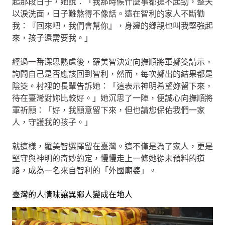
起那段日子，她說：「我那時候什麼事都提不起勁，整天
以淚洗面，日子難熬得不像話。遠在智利的家人不斷勸
我：『回來吧，我們會幫你』，身邊的鄉親也叫我堅強起
來，孩子還需要我。」
經過一番深思熟慮後，羅美智決定向撫順將軍擲筊請示，
詢問自己是否應該回到智利，然而，每次擲出的結果都是
陰筊。村裡的長輩告訴她：「這表示神明希望妳留下來，
待在臺灣對妳比較好。」她沉思了一陣，便誠心向撫順將
軍祈願：「好，我願意留下來，但也請您保佑我們一家
人，守護我的孩子。」
就這樣，羅美智選擇留在臺灣。這不僅是為了家人，更是
堅守與神明的奇妙約定，慢慢走上一條她從未預料的道
路，成為一名來自智利的「外國廟婆」。
臺灣的人情味讓異鄉人變成在地人