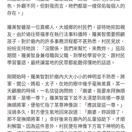
色、外觀不同，但對我而言，祂們都是一樣保佑每個人的
存在。」
羅美智雖是一位異鄉人，大城鄉的村民們，卻待她宛如親
友。由於過往蔡福孝在執行法事科儀時，羅美智需要照顧
孩子，對於廟內的許多事務流程都不甚熟悉，村民見狀，
紛紛支持她說：「沒關係，我們來幫忙，來教妳。」這段
期間，羅美智身兼母職與父職、到學校學習中文、跟村民
學習臺語，最終讓當地的民眾都能聽得懂她的話語。
剛開始時，羅美智對於廟內大大小小的神明並不熟悉，將
軍、關公、媽祖、太子，在她的眼中幾乎毫無差異，某一
天顧廟的時候，一名信徒詢問她：「廟婆，我要來拜撫順
將軍，是哪一尊？」羅美智當下並不太清楚到底哪一尊是
撫順將軍，便匆忙指了某尊神像說：「應該是這一尊。」
沒過多久，對方便生氣地回來說道：「廟婆，妳說錯了，
那不是撫順將軍！」幸好後來在廟內的乩童協助下，才順
利解圍。因為這件意外，村民便在神像下方寫下神明的名