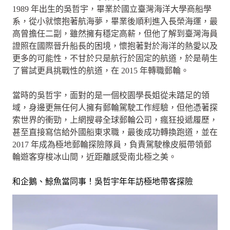
1989 年出生的吳哲宇，畢業於國立臺灣海洋大學商船學
系，從小就懷抱著航海夢，畢業後順利進入長榮海運，最
高曾擔任二副，雖然擁有穩定高薪，但他了解到臺灣海員
證照在國際晉升船長的困境，懷抱著對於海洋的熱愛以及
更多的可能性，不甘於只是航行於固定的航道，於是萌生
了嘗試更具挑戰性的航道，在 2015 年轉職郵輪。
當時的吳哲宇，面對的是一個校園學長姐從未踏足的領
域，身邊更無任何人擁有郵輪駕駛工作經驗，但他憑著探
索世界的衝勁，上網搜尋全球郵輪公司，瘋狂投遞履歷，
甚至直接寫信給外國船東求職，最後成功轉換跑道，並在
2017 年成為極地郵輪探險隊員，負責駕駛橡皮艇帶領郵
輪遊客穿梭冰山間，近距離感受南北極之美。
和企鵝、鯨魚當同事！吳哲宇年年訪極地帶客探險