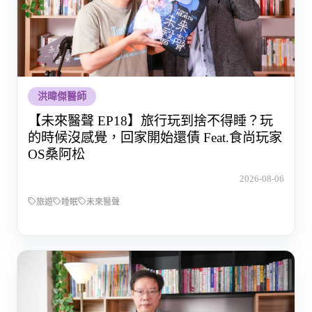
洪暐傑醫師
【未來醫聲 EP18】旅行玩到捨不得睡？玩
的時候沒感覺，回家開始還債 Feat.食尚玩家
OS桑阿松
2026-08-06
旅遊
睡眠
未來醫聲