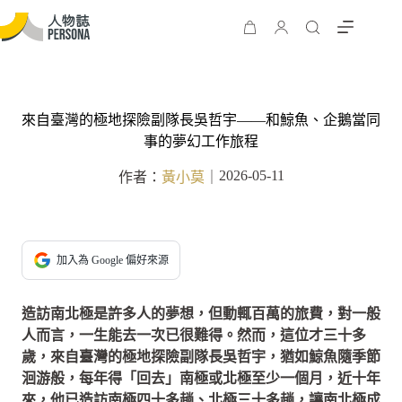
來自臺灣的極地探險副隊長吳哲宇——和鯨魚、企鵝當同
事的夢幻工作旅程
2026-05-11
作者：
黃小莫
｜
加入為 Google 偏好來源
造訪南北極是許多人的夢想，但動輒百萬的旅費，對一般
人而言，一生能去一次已很難得。然而，這位才三十多
歲，來自臺灣的極地探險副隊長吳哲宇，猶如鯨魚隨季節
洄游般，每年得「回去」南極或北極至少一個月，近十年
來，他已造訪南極四十多趟、北極三十多趟，讓南北極成