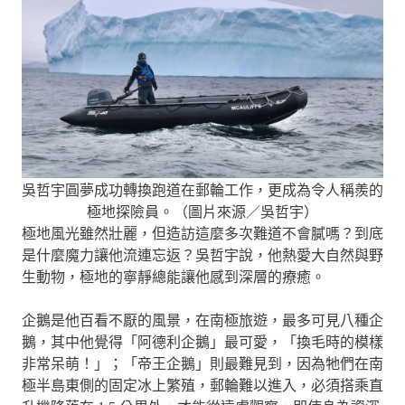
吳哲宇圓夢成功轉換跑道在郵輪工作，更成為令人稱羨的
極地探險員。（圖片來源／吳哲宇）
極地風光雖然壯麗，但造訪這麼多次難道不會膩嗎？到底
是什麼魔力讓他流連忘返？吳哲宇說，他熱愛大自然與野
生動物，極地的寧靜總能讓他感到深層的療癒。
企鵝是他百看不厭的風景，在南極旅遊，最多可見八種企
鵝，其中他覺得「阿德利企鵝」最可愛，「換毛時的模樣
非常呆萌！」；「帝王企鵝」則最難見到，因為牠們在南
極半島東側的固定冰上繁殖，郵輪難以進入，必須搭乘直