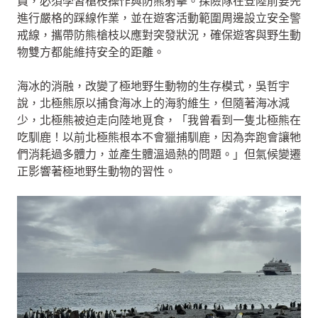
員，必須學習槍枝操作與防熊射擊。探險隊在登陸前要先
進行嚴格的踩線作業，並在遊客活動範圍周邊設立安全警
戒線，攜帶防熊槍枝以應對突發狀況，確保遊客與野生動
物雙方都能維持安全的距離。
海冰的消融，改變了極地野生動物的生存模式，吳哲宇
說，北極熊原以捕食海冰上的海豹維生，但隨著海冰減
少，北極熊被迫走向陸地覓食，「我曾看到一隻北極熊在
吃馴鹿！以前北極熊根本不會獵捕馴鹿，因為奔跑會讓牠
們消耗過多體力，並產生體溫過熱的問題。」但氣候變遷
正影響著極地野生動物的習性。