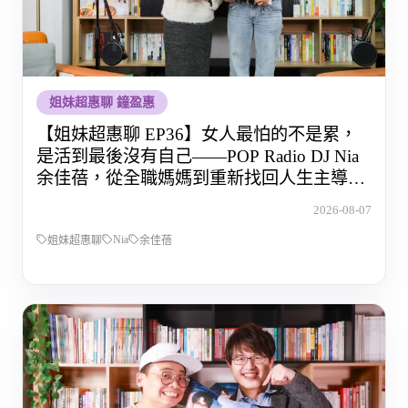
姐妹超惠聊 鐘盈惠
【姐妹超惠聊 EP36】女人最怕的不是累，
是活到最後沒有自己——POP Radio DJ Nia
余佳蓓，從全職媽媽到重新找回人生主導權
的那段路
2026-08-07
Nia
姐妹超惠聊
余佳蓓