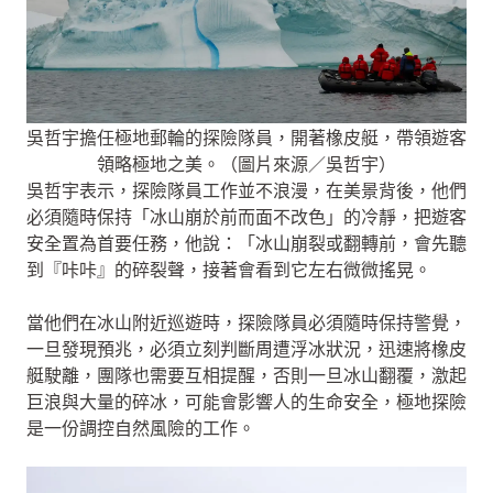
吳哲宇擔任極地郵輪的探險隊員，開著橡皮艇，帶領遊客
領略極地之美。（圖片來源／吳哲宇）
吳哲宇表示，探險隊員工作並不浪漫，在美景背後，他們
必須隨時保持「冰山崩於前而面不改色」的冷靜，把遊客
安全置為首要任務，他說：「冰山崩裂或翻轉前，會先聽
到『咔咔』的碎裂聲，接著會看到它左右微微搖晃。
當他們在冰山附近巡遊時，探險隊員必須隨時保持警覺，
一旦發現預兆，必須立刻判斷周遭浮冰狀況，迅速將橡皮
艇駛離，團隊也需要互相提醒，否則一旦冰山翻覆，激起
巨浪與大量的碎冰，可能會影響人的生命安全，極地探險
是一份調控自然風險的工作。