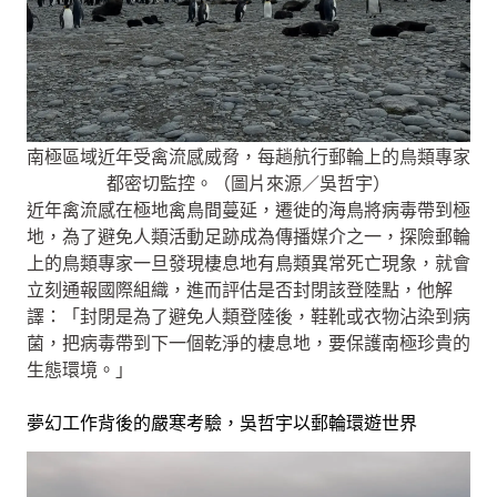
南極區域近年受禽流感威脅，每趟航行郵輪上的鳥類專家
都密切監控。（圖片來源／吳哲宇）
近年禽流感在極地禽鳥間蔓延，遷徙的海鳥將病毒帶到極
地，為了避免人類活動足跡成為傳播媒介之一，探險郵輪
上的鳥類專家一旦發現棲息地有鳥類異常死亡現象，就會
立刻通報國際組織，進而評估是否封閉該登陸點，他解
譯：「封閉是為了避免人類登陸後，鞋靴或衣物沾染到病
菌，把病毒帶到下一個乾淨的棲息地，要保護南極珍貴的
生態環境。」
夢幻工作背後的嚴寒考驗，吳哲宇以郵輪環遊世界