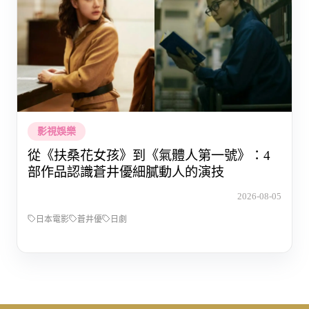
影視娛樂
從《扶桑花女孩》到《氣體人第一號》：4
部作品認識蒼井優細膩動人的演技
2026-08-05
日本電影
蒼井優
日劇