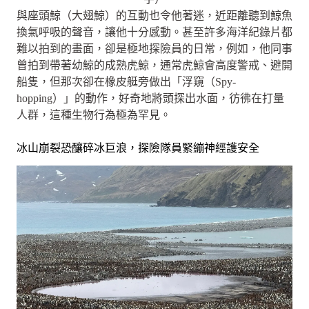
與座頭鯨（大翅鯨）的互動也令他著迷，近距離聽到鯨魚
換氣呼吸的聲音，讓他十分感動。甚至許多海洋紀錄片都
難以拍到的畫面，卻是極地探險員的日常，例如，他同事
曾拍到帶著幼鯨的成熟虎鯨，通常虎鯨會高度警戒、避開
船隻，但那次卻在橡皮艇旁做出「浮窺（Spy-
hopping）」的動作，好奇地將頭探出水面，彷彿在打量
人群，這種生物行為極為罕見。
冰山崩裂恐釀碎冰巨浪，探險隊員緊繃神經護安全