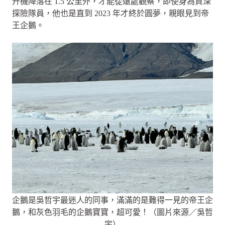
升機降落在 1.5 公里外，才能從遠處觀察，即使身為資深
探險隊員，他也是直到 2023 年才終於圓夢，親眼見到帝
王企鵝。
企鵝是吳哲宇最迷人的同事，滿滿的是難得一見的帝王企
鵝，和灰色羽毛的企鵝寶寶，超可愛！（圖片來源／吳哲
宇）