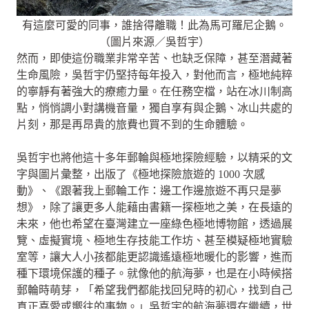
有這麼可愛的同事，誰捨得離職！此為馬可羅尼企鵝。
（圖片來源／吳哲宇）
然而，即使這份職業非常辛苦、也缺乏保障，甚至潛藏著
生命風險，吳哲宇仍堅持每年投入，對他而言，極地純粹
的寧靜有著強大的療癒力量。在任務空檔，站在冰川制高
點，悄悄調小對講機音量，獨自享有與企鵝、冰山共處的
片刻，那是再昂貴的旅費也買不到的生命體驗。
吳哲宇也將他這十多年郵輪與極地探險經驗，以精采的文
字與圖片彙整，出版了《極地探險旅遊的 1000 次感
動》、《跟著我上郵輪工作：邊工作邊旅遊不再只是夢
想》，除了讓更多人能藉由書籍一探極地之美，在長遠的
未來，他也希望在臺灣建立一座綠色極地博物館，透過展
覽、虛擬實境、極地生存技能工作坊、甚至模疑極地實驗
室等，讓大人小孩都能更認識遙遠極地暖化的影響，進而
種下環境保護的種子。就像他的航海夢，也是在小時候搭
郵輪時萌芽，「希望我們都能找回兒時的初心，找到自己
真正喜愛或嚮往的事物。」吳哲宇的航海夢還在繼續，世