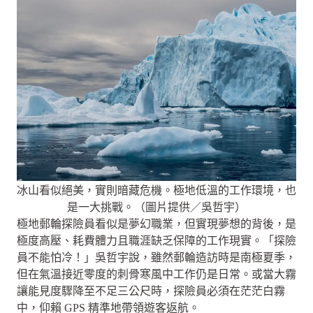
冰山看似絕美，實則暗藏危機。極地低溫的工作環境，也
是一大挑戰。（圖片提供／吳哲宇）
極地郵輪探險員看似是夢幻職業，但實現夢想的背後，是
極度高壓、耗費體力且職涯缺乏保障的工作現實。「探險
員不能怕冷！」吳哲宇說，雖然郵輪造訪時是南極夏季，
但在氣溫接近零度的刺骨寒風中工作仍是日常。或當大霧
讓能見度驟降至不足三公尺時，探險員必須在茫茫白霧
中，仰賴 GPS 精準地帶領遊客返航。