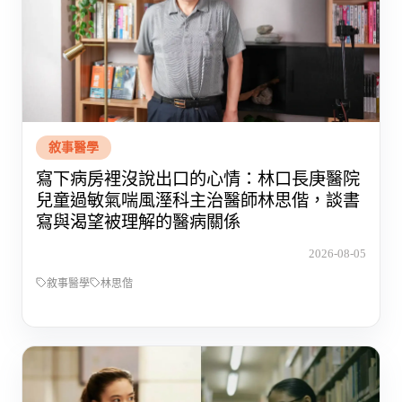
敘事醫學
寫下病房裡沒說出口的心情：林口長庚醫院
兒童過敏氣喘風溼科主治醫師林思偕，談書
寫與渴望被理解的醫病關係
2026-08-05
敘事醫學
林思偕