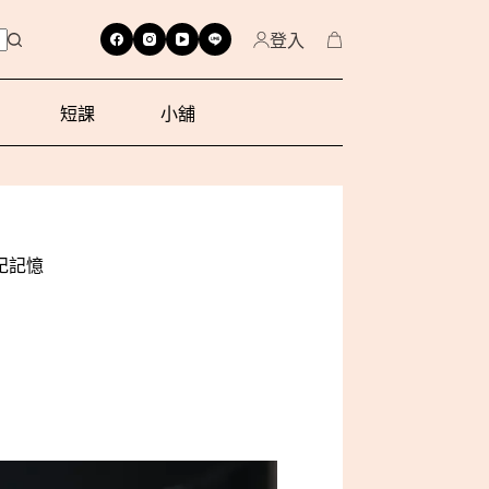
登入
短課
小舖
紀記憶