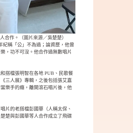
人合作。（圖片來源／吳楚楚）
這年紀稱「公」不為過；論資歷，他曾
行樂，功不可沒。他合作過無數唱片
搭檔張明智在各地 PUB、民歌餐
了《三人展》專輯，之後包括張艾嘉
想當樂手的癮，離開滾石唱片後，他
石唱片的老搭檔彭國華（人稱太保、
吳楚楚與彭國華等人合作成立了飛碟