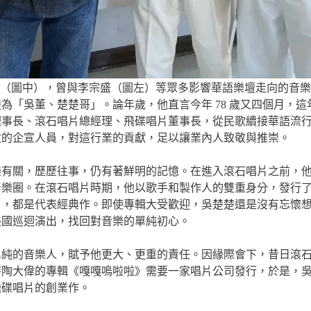
（圖中），曾與李宗盛（圖左）等眾多影響華語樂壇走向的音樂
為「吳董、楚楚哥」。論年歲，他直言今年 78 歲又四個月，
理事長、滾石唱片總經理、飛碟唱片董事長，從民歌續接華語流
數的企宣人員，對這行業的貢獻，足以讓業內人致敬與推崇。
有關，歷歷往事，仍有著鮮明的記憶。在進入滾石唱片之前，他和
音樂圈。在滾石唱片時期，他以歌手和製作人的雙重身分，發行
》，都是代表經典作。即使專輯大受歡迎，吳楚楚還是沒有忘懷
美國巡迴演出，找回對音樂的單純初心。
單純的音樂人，賦予他更大、更重的責任。因緣際會下，昔日滾
時陶大偉的專輯《嘎嘎嗚啦啦》需要一家唱片公司發行，於是，
飛碟唱片的創業作。