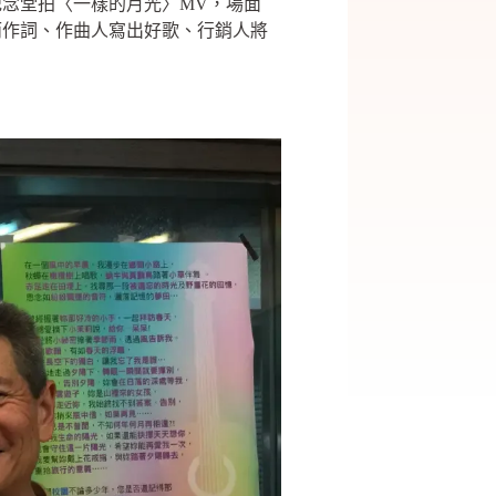
念堂拍〈一樣的月光〉MV，場面
而作詞、作曲人寫出好歌、行銷人將