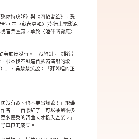
《迷你特攻隊》與《四傻害羞》，受
豈料，在《蘇芮專輯》(搭錯車電影原
尋找音樂靈感，導致〈酒矸倘賣無〉
好硬著頭皮發行。」沒想到，《搭錯
輯，根本找不到這首蘇芮演唱的歌
片）」，吳楚楚笑說：「蘇芮唱的正
寧願沒有歌、也不要出爛歌！」飛碟
創作者，一首歌紅了，可以抽到很多
引更多優秀的詞曲人才投入產業。」
）等單位的成立。