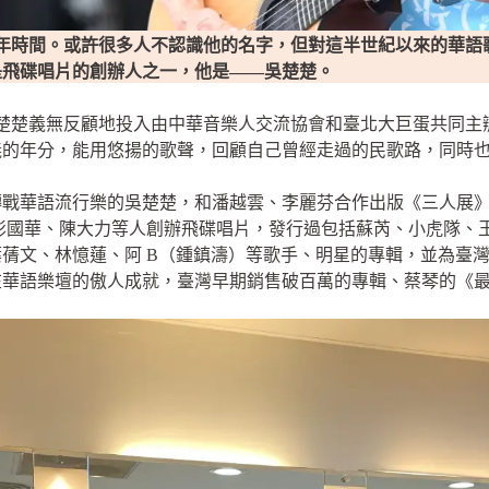
0 年時間。或許很多人不認識他的名字，但對這半世紀以來的華
是飛碟唱片的創辦人之一，他是——吳楚楚。
年，吳楚楚義無反顧地投入由中華音樂人交流協會和臺北大巨蛋共同
義的年分，能用悠揚的歌聲，回顧自己曾經走過的民歌路，同時
戰華語流行樂的吳楚楚，和潘越雲、李麗芬合作出版《三人展》專
，和彭國華、陳大力等人創辦飛碟唱片，發行過包括蘇芮、小虎隊
蒨文、林憶蓮、阿 B（鍾鎮濤）等歌手、明星的專輯，並為臺
在華語樂壇的傲人成就，臺灣早期銷售破百萬的專輯、蔡琴的《