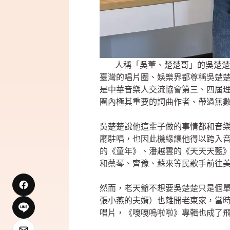
人稱「吳董、楚楚哥」的吳楚楚
臺灣的唱片圈、娛樂界都尊稱吳楚楚
是中華音樂人交流協會第三、四屆
圈內極其重要的詞曲作者、帶過無
吳楚楚說他這輩子做的事情都和音樂
廳駐唱，也因此機緣讓他得以跨入
的《童年》、潘越雲的《天天天藍
和蔡琴、齊豫、蘇來等民歌手前往
然而，老天爺不想要吳楚楚只是個
張小燕的夫婿）也離開老東家，當
唱片，《嘎嘎嗚啦啦》專輯也成了