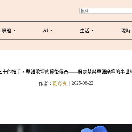
AI
專題
生活
現時
五十的推手，華語歌壇的幕後傳奇——吳楚楚與華語樂壇的半世
2025-08-22
作者：
劉育良
｜