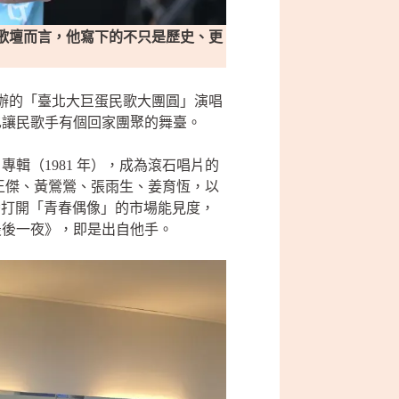
語歌壇而言，他寫下的不只是歷史、更
主辦的「臺北大巨蛋民歌大團圓」演唱
也讓民歌手有個回家團聚的舞臺。
輯（1981 年），成為滾石唱片的
、王傑、黃鶯鶯、張雨生、姜育恆，以
灣打開「青春偶像」的市場能見度，
最後一夜》，即是出自他手。