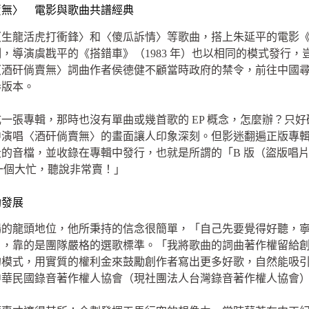
賣無〉 電影與歌曲共譜經典
〈生龍活虎打衝鋒〉和〈傻瓜訴情〉等歌曲，搭上朱延平的電影
，導演虞戡平的《搭錯車》（1983 年）也以相同的模式發行，
〈酒矸倘賣無〉詞曲作者侯德健不顧當時政府的禁令，前往中國
奏版本。
一張專輯，那時也沒有單曲或幾首歌的 EP 概念，怎麼辦？只
中演唱〈酒矸倘賣無〉的畫面讓人印象深刻。但影迷翻遍正版專
的音檔，並收錄在專輯中發行，也就是所謂的「B 版（盜版唱
片一個大忙，聽說非常賣！」
勃發展
場的龍頭地位，他所秉持的信念很簡單，「自己先要覺得好聽，
」，靠的是團隊嚴格的選歌標準。「我將歌曲的詞曲著作權留給
的模式，用實質的權利金來鼓勵創作者寫出更多好歌，自然能吸
中華民國錄音著作權人協會（現社團法人台灣錄音著作權人協會