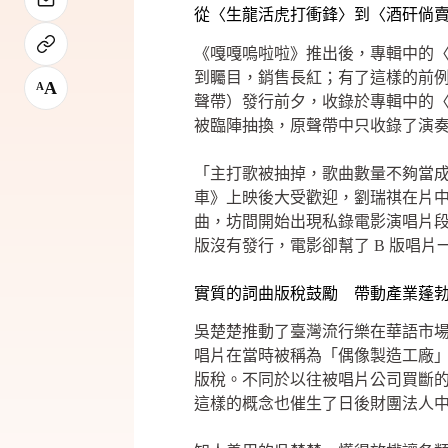
從〈生龍活虎打衝鋒〉到〈酒矸倘
《嘎嘎嗚啦啦》推出後，專輯中的
到矚目，銷售長紅；有了這樣的前例
A
A
聲帶）發行前夕，收錄於專輯中的
被臨陣抽換，原聲帶中只收錄了演
「主打歌被抽掉，歌曲數量不夠當成
車》上映後大受歡迎，劉瑞祺在片
曲，坊間開始出現私錄電影演唱片段
版沒有發行，電影卻幫了 B 版唱
實質的詞曲版稅鼓勵 帶動產業蓬
吳楚楚推動了臺灣流行樂在華語市
唱片在當時被稱為「偶像製造工廠
版稅。不同於以往被唱片公司買斷
這樣的概念也催生了日後財團法人