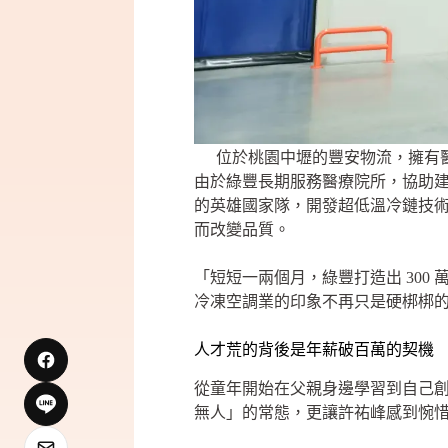
位於桃園中壢的豐安物流，擁有
由於綠豐長期服務醫療院所，協助
的英雄國家隊，開發超低溫冷鏈技
而改變品質。
「短短一兩個月，綠豐打造出 30
冷凍空調業的印象不再只是硬梆梆
人才荒的背後是年薪破百萬的契機
從童年開始在父親身邊學習到自己
無人」的常態，更讓許祐峰感到惋