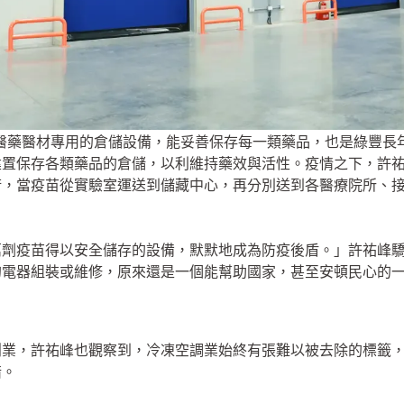
醫藥醫材專用的倉儲設備，能妥善保存每一類藥品，也是綠豐長
建置保存各類藥品的倉儲，以利維持藥效與活性。疫情之下，許
術，當疫苗從實驗室運送到儲藏中心，再分別送到各醫療院所、
0 萬劑疫苗得以安全儲存的設備，默默地成為防疫後盾。」許祐峰
的電器組裝或維修，原來還是一個能幫助國家，甚至安頓民心的
創業，許祐峰也觀察到，冷凍空調業始終有張難以被去除的標籤
惜。