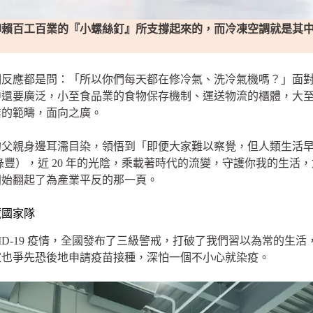
仰賴百工百業的『小螺絲釘』所支撐起來的，而冷凍空調就是其
個反應都是問：「所以你們每天都在修冷氣、洗冷氣機嗎？」面
中還要廣泛，小至食品業的食物保存機制、運送物流的櫃體，大
業的範疇，面向之廣。
的父親身邊耳濡目染，領悟到「即便大家難以察覺，但人類生活
綠豐），近 20 年的光陰，乘載著時代的流變，守護你我的生活，尤
開始翻起了為產業平反的那一頁。
藏國家隊
 COVID-19 疫情，全國發布了三級警戒，打破了我們習以為常的
家也爭先恐後地申請疫苗接種，深怕一個不小心就染疫。