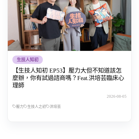
生技人知初
【生技人知初 EP53】壓力大但不知道該怎
麼辦，你有試過諮商嗎？Feat.洪培芸臨床心
理師
2026-08-05
壓力
生技人之初
洪培芸