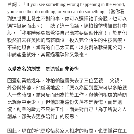
台詞：「If you see something wrong happening in the world,
you can either do nothing, or you can do something.（當你看
到這世界上發生不對的事，你可以選擇袖手旁觀，也可以
選擇挺身而出。）」聽了這一段話，陳柏翰彷彿被雷打中
般，「我那時候突然覺得自己應該要做點什麼！」於是他
毅然辭去在美國的高薪職位，投入完全陌生的生技醫療，
不過他坦言，當時的自己太天真，以為創業就是開公司、
申請產品就好，其實過程瑣碎又繁複。
以愛為名的創業 是遺憾而非後悔
回臺創業這幾年，陳柏翰陸續失去了三位至親──父親、
外公與外婆。他感嘆地說：「原以為回到臺灣可以多陪親
人一些時間，結果反而因為忙於工作，與他們相處的時間
比想像中更少。」但他認為這份失落不是後悔，而是遺
憾。創業的壓力不只是工作，而是對自己「為了所愛之人
創業，卻失去更多陪伴」的反思。
因此，現在的他更珍惜與家人相處的時間，也更懂得在工