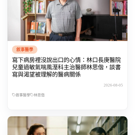
敘事醫學
寫下病房裡沒說出口的心情：林口長庚醫院
兒童過敏氣喘風溼科主治醫師林思偕，談書
寫與渴望被理解的醫病關係
2026-08-05
敘事醫學
林思偕