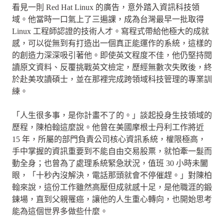
看見一則 Red Hat Linux 的廣告，意外踏入資訊科技領
域。他當時一口氣上了三遍課，成為台灣最早一批取得
Linux 工程師認證的技術人才。寫程式帶給他極大的成就
感，可以從無到有打造出一個真正能運作的系統，這樣的
的創造力深深吸引著他。即使英文程度不佳，他仍堅持閱
讀原文資料、反覆挑戰英文檢定，歷經無數次失敗後，終
於赴美攻讀碩士，並在那裡完成跨領域科技管理的專業訓
練。
「人生很多事，是你計畫不了的。」談起投身生技領域的
歷程，陳柏翰這麼說。他曾在美國摩根士丹利工作將近
15 年，所屬的部門負責公司核心資訊系統，權限極高，
手中掌握的資訊重要到不能自由交易股票，就怕牽一髮而
動全身；也曾為了處理系統緊急狀況，值班 30 小時未闔
眼，「十秒內沒解決，電話那頭就會不停催趕。」對陳柏
翰來說，這份工作雖然高壓但成就感十足，是他職涯的鍛
鍊場，直到父親罹癌，讓他的人生重心轉向，也開始思考
能為這個世界多做些什麼。