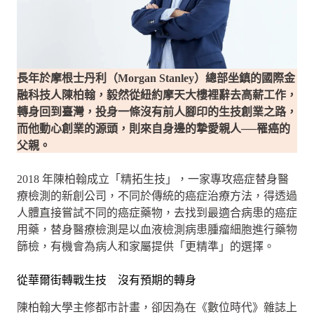
長年於摩根士丹利（Morgan Stanley）總部坐鎮的國際金
融科技人陳柏翰，毅然從紐約摩天大樓裡辭去高薪工作，
轉身回到臺灣，投身一條沒有前人腳印的生技創業之路，
而他動心創業的源頭，則來自身邊的摯愛親人──罹癌的
父親。
2018 年陳柏翰成立「精拓生技」，一家專攻癌症替身醫
療檢測的新創公司，不同於傳統的癌症治療方法，得透過
人體直接嘗試不同的癌症藥物，去找到最適合病患的癌症
用藥，替身醫療檢測是以血液檢測病患腫瘤細胞進行藥物
篩檢，有機會為病人和家屬提供「更精準」的選擇。
從華爾街轉戰生技 沒有預期的轉身
陳柏翰大學主修都市計畫，卻因為在《數位時代》雜誌上