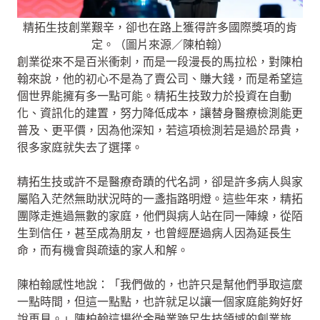
精拓生技創業艱辛，卻也在路上獲得許多國際獎項的肯
定。（圖片來源／陳柏翰）
創業從來不是百米衝刺，而是一段漫長的馬拉松，對陳柏
翰來說，他的初心不是為了賣公司、賺大錢，而是希望這
個世界能擁有多一點可能。精拓生技致力於投資在自動
化、資訊化的建置，努力降低成本，讓替身醫療檢測能更
普及、更平價，因為他深知，若這項檢測若是過於昂貴，
很多家庭就失去了選擇。
精拓生技或許不是醫療奇蹟的代名詞，卻是許多病人與家
屬陷入茫然無助狀況時的一盞指路明燈。這些年來，精拓
團隊走進過無數的家庭，他們與病人站在同一陣線，從陌
生到信任，甚至成為朋友，也曾經歷過病人因為延長生
命，而有機會與疏遠的家人和解。
陳柏翰感性地說：「我們做的，也許只是幫他們爭取這麼
一點時間，但這一點點，也許就足以讓一個家庭能夠好好
說再見。」陳柏翰這場從金融業跨足生技領域的創業旅