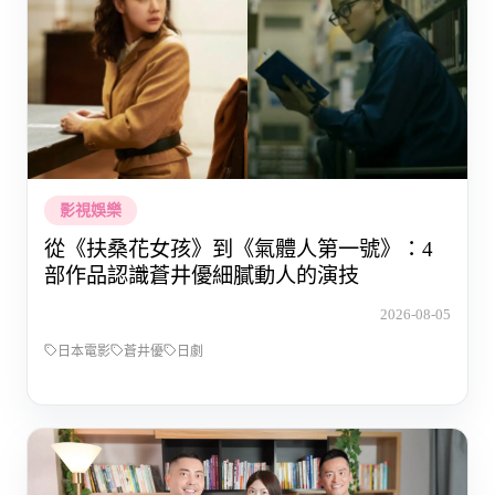
影視娛樂
從《扶桑花女孩》到《氣體人第一號》：4
部作品認識蒼井優細膩動人的演技
2026-08-05
日本電影
蒼井優
日劇