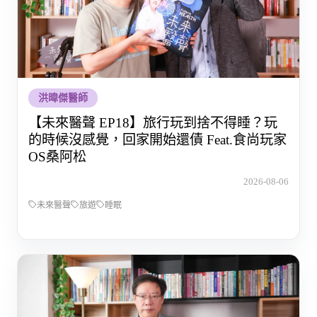
洪暐傑醫師
【未來醫聲 EP18】旅行玩到捨不得睡？玩
的時候沒感覺，回家開始還債 Feat.食尚玩家
OS桑阿松
2026-08-06
未來醫聲
旅遊
睡眠