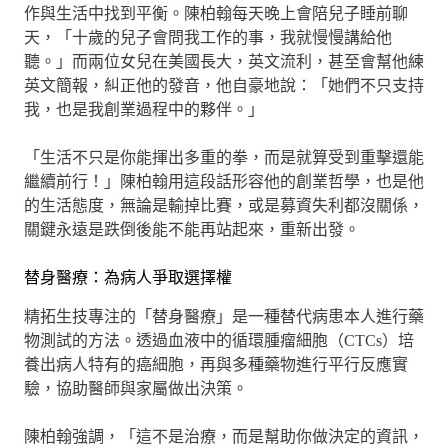
作與生活中找到平衡。陳柏翰每天晚上會陪兒子睡前聊
天，「十歲的兒子會問我工作的事，我就慢慢講給他
聽。」而兩位女兒在美國長大，英文流利，甚至會幫他練
英文簡報，糾正他的發音，他自豪地說：「她們不只支持
我，也是我創業過程中的夥伴。」
「生活不只是你能揮出多重的拳，而是就算受到重擊還能
繼續前行！」陳柏翰用這段話形容他的創業哲學，也是他
的生活態度，無論是輸掉比賽，或是募資失利都沒關係，
關鍵永遠是跌倒後能不能再站起來，重新出發。
替身醫療：為病人爭取選擇權
精拓生技專注的「替身醫療」是一種替代病患本人進行藥
物測試的方法。透過血液中的循環腫瘤細胞（CTCs）培
養出病人特有的癌細胞，再與多種藥物進行平行反應實
驗，協助醫師與家屬做出決策。
陳柏翰強調，「這不是治療，而是幫助你做決定的資訊，