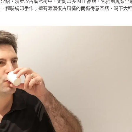
介紹，漫步於古厝老街中，走訪眾多 MIT 品牌，包括到鳳梨
樂，體驗絹印手作；還有濃濃復古風情的南街得意茶館，喝下大
」