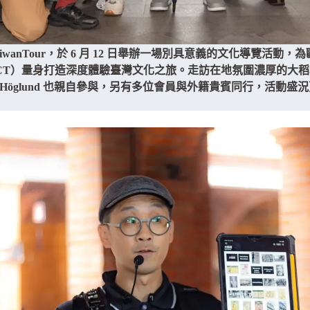
wanTour，於 6 月 12 日舉辦一場別具意義的文化導覽活動，為
 Taiwan, ECCT）量身打造深度體驗臺灣文化之旅。走訪在地氛圍濃
ie Höglund 也親自參與，另有多位會員與外籍貴賓同行，活