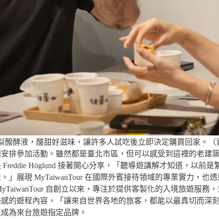
梨醱酵液，酸甜好滋味，讓許多人試吃後立即決定購買回家。
別安排參加活動。雖然都是臺北市區，但可以感受到這裡的老建
reddie Höglund 接著開心分享，「聽導遊講解才知道，以
」展現 MyTaiwanTour 在國際外賓接待領域的專業實力，
yTaiwanTour 自創立以來，專注於提供客製化的入境旅遊服
浸感的遊程內容，「讓來自世界各地的旅客，都能以最真切而深
亞成為來台旅遊指定品牌。