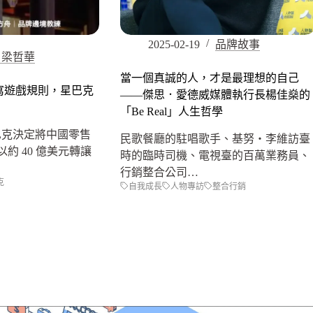
2025-02-19
品牌故事
 梁哲華
當一個真誠的人，才是最理想的自己
寫遊戲規則，星巴克
——傑思．愛德威媒體執行長楊佳燊的
「Be Real」人生哲學
，星巴克決定將中國零售
民歌餐廳的駐唱歌手、基努‧李維訪臺
以約 40 億美元轉讓
時的臨時司機、電視臺的百萬業務員、
行銷整合公司…
克
自我成長
人物專訪
整合行銷