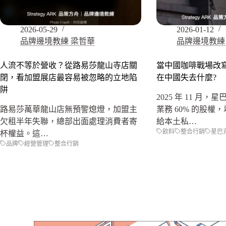
2026-05-29
2026-01-12
品牌邊境教練 梁哲華
品牌邊境教練
人流不等於營收？從路易莎龍山寺店關
當中國咖啡戰場改
閉，看加盟展店最容易被忽略的立地陷
在中國失去什麼?
阱
2025 年 11 月
路易莎萬華龍山店無預警熄燈，加盟主
業務 60% 的股權，
欠租半年失聯，總部出面處理消費者寄
給本土私…
飲料
整合行銷
星巴
杯權益。這…
品牌
經營管理
整合行銷