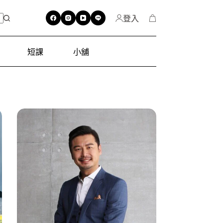
登入
短課
小舖