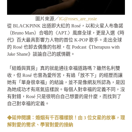
圖片來源／
IG@roses_are_rosie
從 BLACKPINK 出道即大紅的 Rosé，以和火星人布魯諾
（Bruno Mars）合唱的〈APT.〉風靡全球，更是入選《時
代》百大最具影響力人物的首位 K-POP 歌手。走出全球
的 Rosé 也卸去偶像的包袱，在 Podcast《Therapuss with
Jake Shane》談論自己的感情觀。
「結婚與買房」真的就能通往幸福道路嗎？雖然名利雙
收，但 Rosé 也曾為愛所苦，有過「放不下」的經歷而讓
她有「單身很幸福」的結論，並不是像網友所認為，是因
為她成功才有底氣這樣說。每個人對幸福的定義不同，沒
有對錯，Rosé 只是很明白自己想要的是什麼，而找到了
自己對幸福的定義。
◆延伸閱讀：婚姻有千百種樣貌！由 3 位女星的故事，理
解對愛的需求、學習對愛的接納