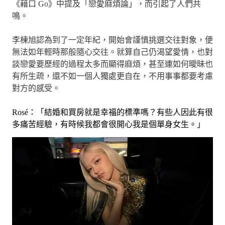
《藉口 Go》中提及「戀愛麻煩論」，而引起了人們共
鳴。
李棟旭認為到了一定年紀，開始會謹慎挑選交往對象，便
無法如年輕時那般隨心交往。就算自己仍渴望愛情，也對
談戀愛要歷經的過程太多而顯得麻煩，甚至連如何曖昧也
有所生疏，還不如一個人獨處更自在，不用事事都要考慮
對方的感受。
Rosé：「結婚和買房就是幸福的標準嗎？有些人因此有很
多痛苦經驗，有時候我都會很開心我是個單身女生。」