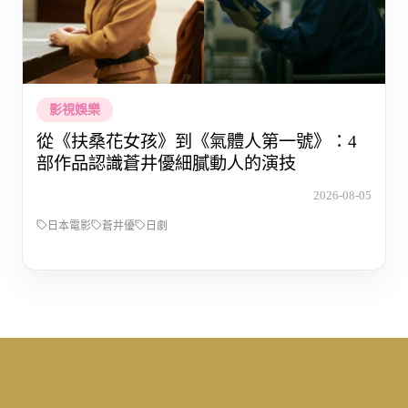
影視娛樂
從《扶桑花女孩》到《氣體人第一號》：4
部作品認識蒼井優細膩動人的演技
2026-08-05
日本電影
蒼井優
日劇