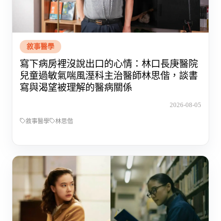
敘事醫學
寫下病房裡沒說出口的心情：林口長庚醫院
兒童過敏氣喘風溼科主治醫師林思偕，談書
寫與渴望被理解的醫病關係
2026-08-05
敘事醫學
林思偕