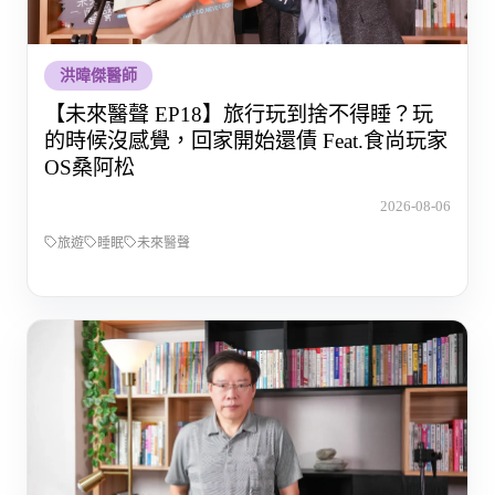
洪暐傑醫師
【未來醫聲 EP18】旅行玩到捨不得睡？玩
的時候沒感覺，回家開始還債 Feat.食尚玩家
OS桑阿松
2026-08-06
旅遊
睡眠
未來醫聲