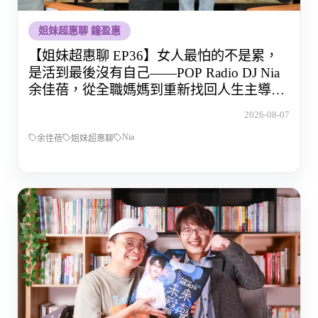
姐妹超惠聊 鐘盈惠
【姐妹超惠聊 EP36】女人最怕的不是累，
是活到最後沒有自己——POP Radio DJ Nia
余佳蓓，從全職媽媽到重新找回人生主導權
的那段路
2026-08-07
Nia
余佳蓓
姐妹超惠聊