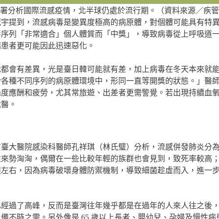
署分析國際流感疫情，北半球仍處於流行期。（資料來源／疾管
冠宇提到，流感病毒是變異度極高的病原體，對個體可能具有特
毒序列「非常適合」個人體質而「中獎」，導致病毒從上呼吸道
病患者更可能因此迅速惡化。
地都會有差異，光是臺日韓可能就有差，加上病毒在冬天本來就
於各種不同序列的病原體環境中，形同一直等開獎的狀態。」醫
過度應酬和疲勞，尤其常旅遊、出差者更需警覺。若出現持續血
就醫。
前臺大醫院感染科醫師孔祥琪（林氏璧）分析，流感併發肺炎分
往來勢洶洶，偶爾在一些比較年輕的族群也會見到，致死率較高
週左右，因為病毒破壞身體防禦機制，導致細菌趁虛而入，進一
已經過了高峰，反而是臺灣往年幾乎都是在過年的人來人往之後
備不時之需。另外像是 65 歲以上長者、嬰幼兒、孕婦及慢性