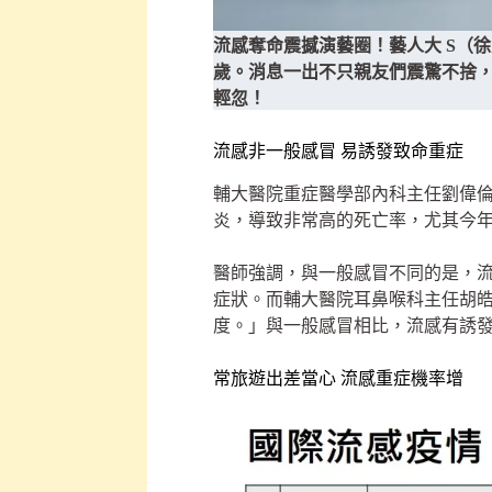
流感奪命震撼演藝圈！藝人大 S（徐
歲。消息一出不只親友們震驚不捨
輕忽！
流感非一般感冒 易誘發致命重症
輔大醫院重症醫學部內科主任劉偉倫
炎，導致非常高的死亡率，尤其今年
醫師強調，與一般感冒不同的是，
症狀。而輔大醫院耳鼻喉科主任胡皓淳
度。」與一般感冒相比，流感有誘
常旅遊出差當心 流感重症機率增