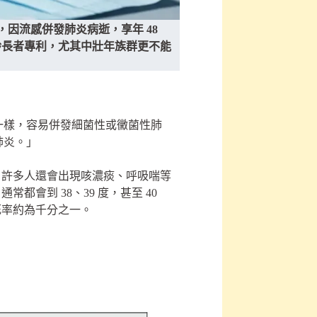
，因流感併發肺炎病逝，享年 48
齡長者專利，尤其中壯年族群更不能
一樣，容易併發細菌性或黴菌性肺
肺炎。」
，許多人還會出現咳濃痰、呼吸喘等
會到 38、39 度，甚至 40
死率約為千分之一。