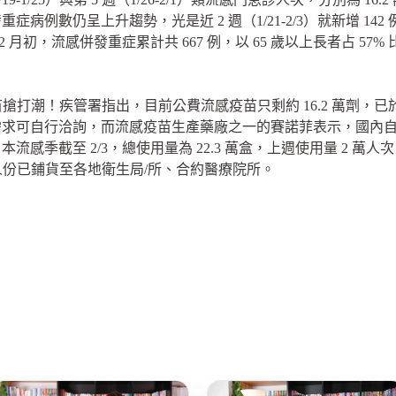
例數仍呈上升趨勢，光是近 2 週（1/21-2/3）就新增 142 例
5 年 2 月初，流感併發重症累計共 667 例，以 65 歲以上長者占 57
搶打潮！疾管署指出，目前公費流感疫苗只剩約 16.2 萬劑，已於
需求可自行洽詢，而流感疫苗生產藥廠之一的賽諾菲表示，國內
季截至 2/3，總使用量為 22.3 萬盒，上週使用量 2 萬人次，
6 萬人份已鋪貨至各地衛生局/所、合約醫療院所。