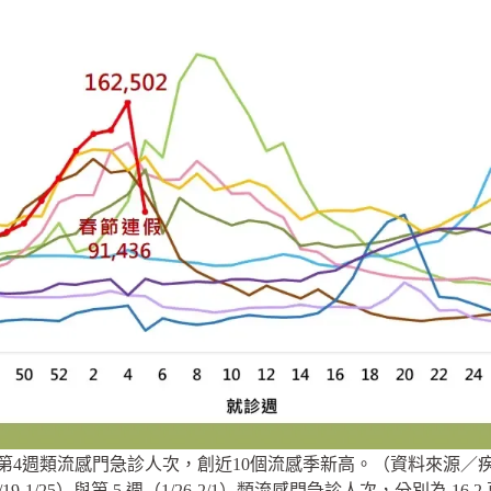
5年第4週類流感門急診人次，創近10個流感季新高。（資料來源／
19-1/25）與第 5 週（1/26-2/1）類流感門急診人次，分別為 16.