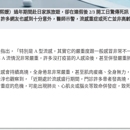
熙媛）過年期間赴日家族旅遊，卻在連假後 2/3 開工日驚傳死訊
，許多網友也感到十分意外，醫師示警，流感重症或死亡並非高
指出，「特別是 A 型流感，其實它的嚴重度跟一般感冒非常不
 A 流情況非常嚴重，許多沒打疫苗的人感染後，甚至併發嚴重
流感會持續高燒，全身倦怠非常嚴重，甚至肌肉痠痛、全身無力
也觀察到，「近期處於流感盛行期間，門診許多患者發高燒，通常都
發重症的危機，可能出現肺炎、心肌炎或腦炎等致命併發症，致