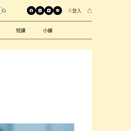
登入
短課
小舖