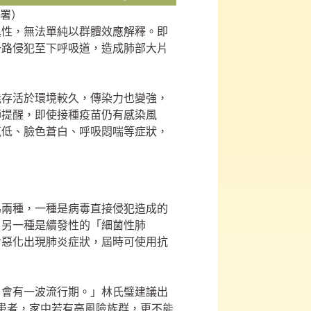
署）
異性，無法單純以群體效應解釋。即
一路侵犯至下呼吸道，造成肺部大片
能存活於環境較久，傳染力也變強，
師提醒，即使接種疫苗仍有感染風
氧低、臉色蒼白、呼吸悶喘等症狀，
為兩種，一種是病毒直接侵犯造成的
；另一種是續發性的「細菌性肺
步惡化出現肺炎症狀，屆時可使用抗
，會有一波流行期。」林氏璧建議出
病患者，家中若有高風險族群，更不能