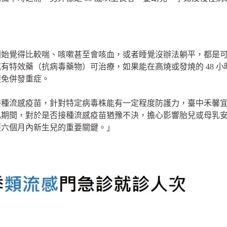
開始覺得比較喘、咳嗽甚至會咳血，或者睡覺沒辦法躺平，都是
有特效藥（抗病毒藥物）可治療，如果能在高燒或發燒的 48 
避免併發重症。
接種流感疫苗，針對特定病毒株能有一定程度防護力，臺中禾馨
乳期間，對於是否接種流感疫苗猶豫不決，擔心影響胎兒或母乳
護六個月內新生兒的重要關鍵。」