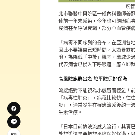
疾管
北市聯醫中興院區一般內科醫師姜
使前一年未感染，今年也可能因病
浸潤甚至呼吸衰竭，部分心血管疾
「病毒不同序列的分布，在亞洲各
因此不要讓自己短時間，太過暴露
險，為降低「中獎」機率，應減少
代表病毒已侵入下呼吸道，應立即
高風險族群出遊 旅平險保好保滿
流感絕對不能視為小感冒而輕忽！
「病毒性肺炎」，病程比較快，往
炎」，通常發生在罹患流感後約一
生素治療。
「日本目前這波流感大流行，其實
外旅遊還是要把旅平險保好保滿，以