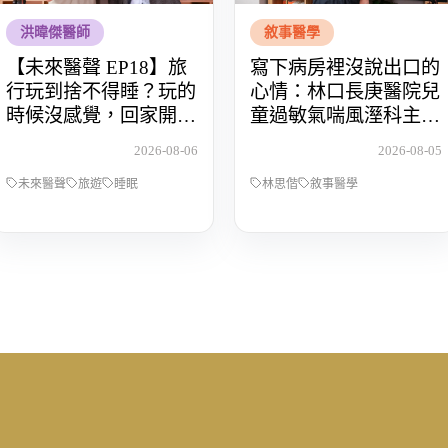
洪暐傑醫師
敘事醫學
【未來醫聲 EP18】旅
寫下病房裡沒說出口的
行玩到捨不得睡？玩的
心情：林口長庚醫院兒
時候沒感覺，回家開始
童過敏氣喘風溼科主治
還債 Feat.食尚玩家OS
醫師林思偕，談書寫與
2026-08-06
2026-08-05
桑阿松
渴望被理解的醫病關係
未來醫聲
旅遊
睡眠
林思偕
敘事醫學