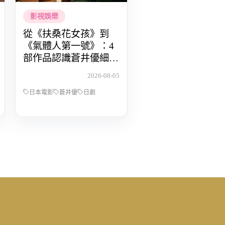
影視娛樂
從《扶桑花女孩》到
《氣體人第一號》：4
部作品認識蒼井優細膩
動人的演技
2026-08-05
日本電影
蒼井優
日劇