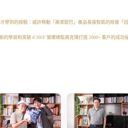
500 萬才學到的經驗：威許移動「美業歐巴」產品長張智凱的經營「
斷的學習和突破 iCHEF 營運總監高克瑋打造 2000+ 客戶的成功