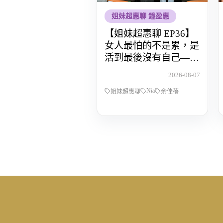
姐妹超惠聊 鐘盈惠
【姐妹超惠聊 EP36】
女人最怕的不是累，是
活到最後沒有自己——
POP Radio DJ Nia 余佳
2026-08-07
蓓，從全職媽媽到重新
Nia
找回人生主導權的那段
姐妹超惠聊
余佳蓓
路