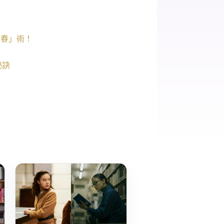
回春」術！
祕訣