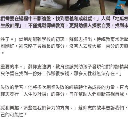
我們需要在過程中不斷複盤，找到意義和成就感。」人稱「地瓜
人生設計課」，不僅挑戰傳統教育，更幫助個人探索自我，找到
犧牲了。」談到創辦雜學校的初衷，蘇仰志指出，傳統教育常常
到剛剛好，卻忽略了最擅長的部分，沒有人去放大那一百分的天
會。
很重要的事。」蘇仰志強調，教育應該幫助孩子發現他們的熱情
觀只停留在找到一份好工作賺很多錢，那多元性就無法存在。」
是失敗的常客，他將多次創業失敗的經驗轉化為成長的力量，直
蘇仰志發行「人生設計課」的養分，旨在幫助人們重新審視自我
義感和樂趣，這些是我們努力的方向。」蘇仰志的故事告訴我們
自己的可能性！