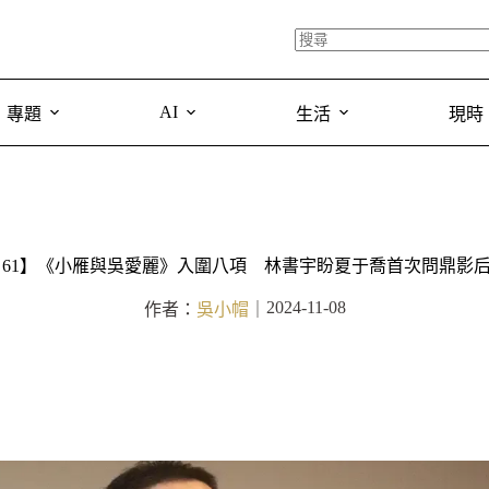
AI
專題
生活
現時
 61】《小雁與吳愛麗》入圍八項 林書宇盼夏于喬首次問鼎影
2024-11-08
作者：
吳小帽
｜