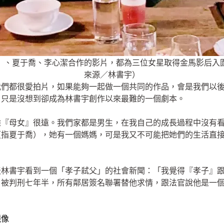
）、夏于喬、李心潔合作的影片，都為三位女星取得金馬影后入
來源／林書宇）
我們都很愛拍片，如果能夠一起做一個共同的作品，會是我們以
，只是沒想到卻成為林書宇創作以來最難的一個劇本。
離『母女』很遠。我們家都是男生，在我自己的成長過程中沒有
（指夏于喬），她有一個媽媽，可是我又不可能把她們的生活直
天林書宇看到一個「孝子弒父」的社會新聞：「我覺得『孝子』
、被判刑七年半，所有鄰居簽名聯署替他求情，跟法官說他是一
鏡像