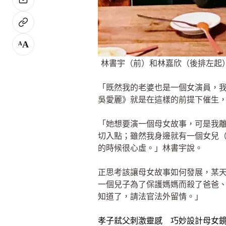
A
A
林書宇（前）和林嘉欣（後排左起
「既然我的老婆也是一個女演員，
吳愛麗》就是在這樣的前提下催生
「她想要演一個母女故事，可是我
切入點；雖然我身邊就有一個女兒
的時候很心虛。」林書宇說。
正思考該讓母女故事如何發展，某
一個兒子為了保護媽媽而殺了爸爸
知道了，請法官法外留情。」
孝子弒父刺激靈感 巧妙設計母女