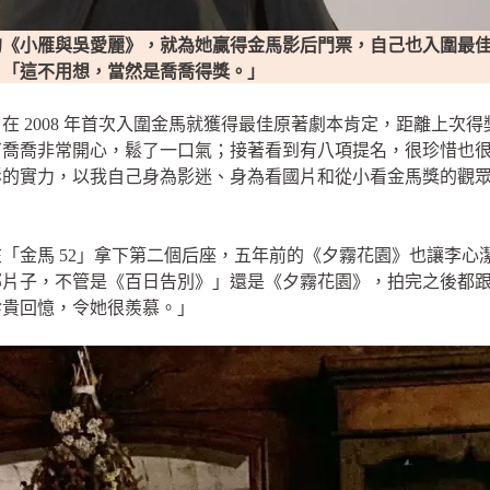
的《小雁與吳愛麗》，就為她贏得金馬影后門票，自己也入圍最
：「這不用想，當然是喬喬得獎。」
 2008 年首次入圍金馬就獲得最佳原著劇本肯定，距離上次得獎
有喬喬非常開心，鬆了一口氣；接著看到有八項提名，很珍惜也
影的實力，以我自己身為影迷、身為看國片和從小看金馬獎的觀
「金馬 52」拿下第二個后座，五年前的《夕霧花園》也讓李心
子，不管是《百日告別》」還是《夕霧花園》，拍完之後都跟演員會
珍貴回憶，令她很羨慕。」