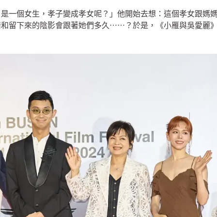
角是一個女生，孝子變成孝女呢？」他開始去想：這個孝女跟媽
情和留下來的陰影會跟著她們多久⋯⋯？於是，《小雁與吳愛麗
。