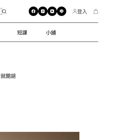
登入
短課
小舖
后就開胡