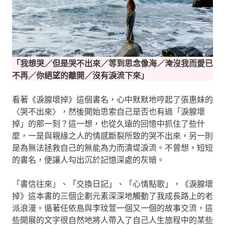
「我想哭／但是哭不出來／等到思念像海／淹沒我而愛已
不再／你絕望的離開／沒有淚流下來」
看著《淚腺壞掉》這個書名，心中默默地哼起了張惠妹的
〈哭不出來〉，然後開始思索自己是否也有過「淚腺壞
掉」的那一刻？這一想，也從久遠的回憶中抓住了些什
麼，一是與親緣之人的情感斷裂所致的哭不出來，另一則
是為無法拯救自己的無能為力而潰堤淚流。不曾想，短短
的書名，便讓人勾出沉於記憶深處的灰暗。
「書信往來」、「交換日記」、「心情點歌」，《淚腺壞
掉》這本書的三個企劃元素深深地觸動了我成長路上的老
派浪漫。循著任依島與李玟萱一個又一個的故事交流，這
些開展的文字很自然地將人帶入了自己人生旅程中的某些