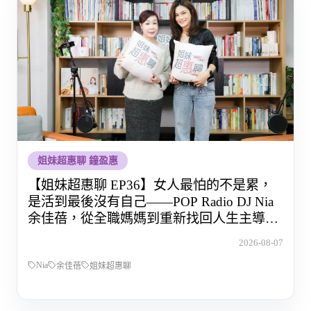
姐妹超惠聊 鐘盈惠
【姐妹超惠聊 EP36】女人最怕的不是累，
是活到最後沒有自己——POP Radio DJ Nia
余佳蓓，從全職媽媽到重新找回人生主導權
的那段路
2026-08-07
Nia
余佳蓓
姐妹超惠聊