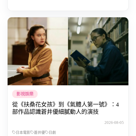
影視娛樂
從《扶桑花女孩》到《氣體人第一號》：4
部作品認識蒼井優細膩動人的演技
2026-08-05
日本電影
蒼井優
日劇