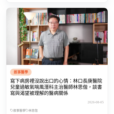
敘事醫學
寫下病房裡沒說出口的心情：林口長庚醫院
兒童過敏氣喘風溼科主治醫師林思偕，談書
寫與渴望被理解的醫病關係
2026-08-05
敘事醫學
林思偕