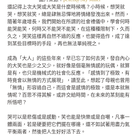
還記得上次大哭或大笑是什麼時候嗎？小時候，想哭就
哭，想笑就笑，總是肆無忌憚地將情緒發洩出來。然而，
隨著年歲增長，我們開始在所謂的社會禮儀中，學會何時
能哭能笑，何時又不能哭不能笑，在這種種限制下，久而
久之，哭笑這樣再自然不過的反應，也變得造作，成了達
到某些目標時的手段 ，再也無法單純視之。
成為「大人」的這些年來，早已忘了如何去哭，發自內心
的大笑也是少之又少，就好像是個毫無情感的玩偶，就算
是有，也只是機械式的社會化反應。「感情到了極致，有
時竟會以無情的方式展現」，讀至此，想起了母親也曾用
「無情」形容過自己，而這會是感情的極致，還是本就無
情呢？百思不得其解，或許交給時間，在未來的某刻能有
所悟吧？
哭可以是悲傷或是感動，笑也能是快樂或是自嘲，凡事一
體兩面，若是硬要把它們擺在哪邊，還不如試著用盡力氣
平衡兩者，然後把人生好好活下去。