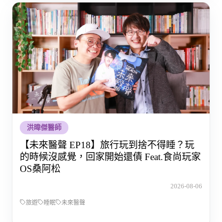
洪暐傑醫師
【未來醫聲 EP18】旅行玩到捨不得睡？玩
的時候沒感覺，回家開始還債 Feat.食尚玩家
OS桑阿松
2026-08-06
旅遊
睡眠
未來醫聲