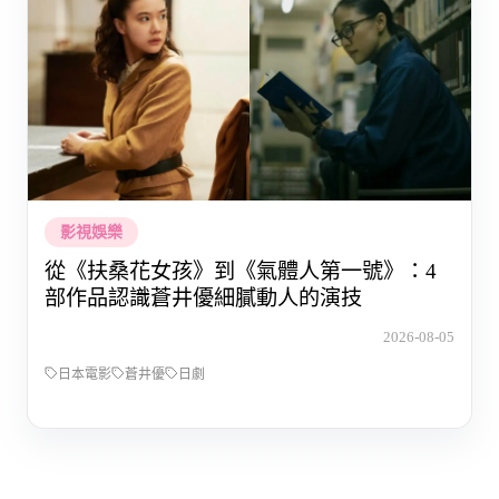
影視娛樂
從《扶桑花女孩》到《氣體人第一號》：4
部作品認識蒼井優細膩動人的演技
2026-08-05
日本電影
蒼井優
日劇