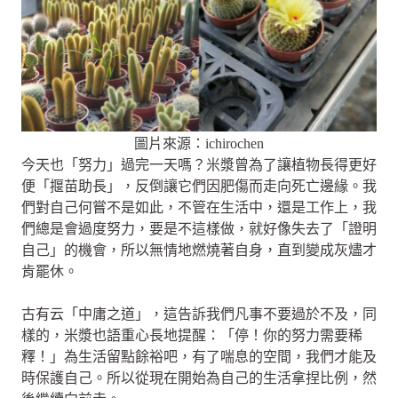
圖片來源：ichirochen
今天也「努力」過完一天嗎？米漿曾為了讓植物長得更好
便「揠苗助長」，反倒讓它們因肥傷而走向死亡邊緣。我
們對自己何嘗不是如此，不管在生活中，還是工作上，我
們總是會過度努力，要是不這樣做，就好像失去了「證明
自己」的機會，所以無情地燃燒著自身，直到變成灰燼才
肯罷休。
古有云「中庸之道」，這告訴我們凡事不要過於不及，同
樣的，米漿也語重心長地提醒：「停！你的努力需要稀
釋！」為生活留點餘裕吧，有了喘息的空間，我們才能及
時保護自己。所以從現在開始為自己的生活拿捏比例，然