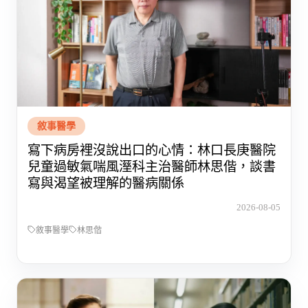
敘事醫學
寫下病房裡沒說出口的心情：林口長庚醫院
兒童過敏氣喘風溼科主治醫師林思偕，談書
寫與渴望被理解的醫病關係
2026-08-05
敘事醫學
林思偕