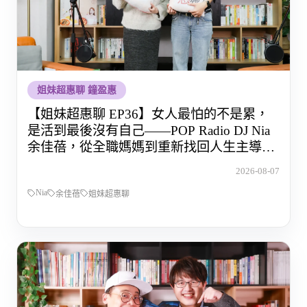
姐妹超惠聊 鐘盈惠
【姐妹超惠聊 EP36】女人最怕的不是累，
是活到最後沒有自己——POP Radio DJ Nia
余佳蓓，從全職媽媽到重新找回人生主導權
的那段路
2026-08-07
Nia
余佳蓓
姐妹超惠聊