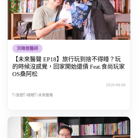
洪暐傑醫師
【未來醫聲 EP18】旅行玩到捨不得睡？玩
的時候沒感覺，回家開始還債 Feat.食尚玩家
OS桑阿松
2026-08-06
旅遊
睡眠
未來醫聲