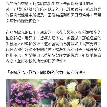
心的痛苦交織，都是因為想生存下去而拚命掙扎的痕
跡。」這句話讓那年陷入低潮的自己浮現眼前，黯淡無光
的模樣就像書中所提及，因沒有達到所需日照條件，而葉
面疲軟的懨懨植物。
在那段缺光的日子，朋友的一次花市邀約，在種類繁多的
植物群裡，看見了「想努力活下去」的證據，那般旺盛的
生機讓人想連忙汲取，這才發現自己竟是如此渴望光線。
每個人都有狀態不好的時候，這段無光的日子，或許令人
掙扎不已，但請給自己重新調整腳步的機會，好好地探索
內心，並再次找到所需的日光條件。
「不過度也不鬆懈，剛剛好的努力，最有效率。」