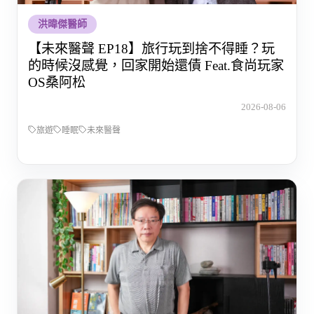
洪暐傑醫師
【未來醫聲 EP18】旅行玩到捨不得睡？玩
的時候沒感覺，回家開始還債 Feat.食尚玩家
OS桑阿松
2026-08-06
旅遊
睡眠
未來醫聲