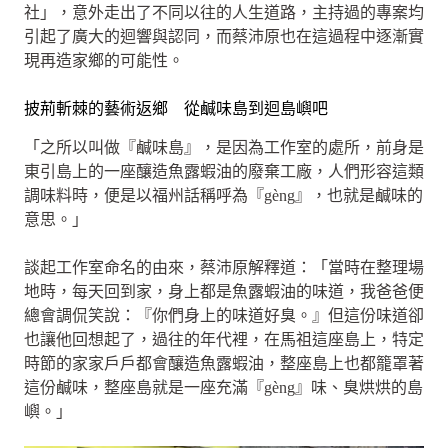
社」，意外走出了不同以往的人生道路，主持過的專案均
引起了廣大的迴響與認同，而蔡沛原也在這過程中逐漸實
現再造家鄉的可能性。
披荊斬棘的藝術返鄉 從鹹味島到迴島嶼吧
「之所以叫做『鹹味島』，是因為工作室的處所，前身是
東引島上的一座釀造魚露蝦油的廢棄工廠，人們形容這類
調味料時，便是以福州話稱呼為『gèng』，也就是鹹味的
意思。」
談起工作室命名的由來，蔡沛原解釋道：「當時在整理場
地時，每天回到家，身上都是魚露蝦油的味道，我爸爸便
總會調侃笑說：『你們身上的味道好臭。』但這份味道卻
也讓他回想起了，過往的年代裡，在馬祖這座島上，特定
時節的家家戶戶都會釀造魚露蝦油，整座島上也都籠罩著
這份鹹味，整座島就是一座充滿『gèng』味、臭烘烘的島
嶼。」