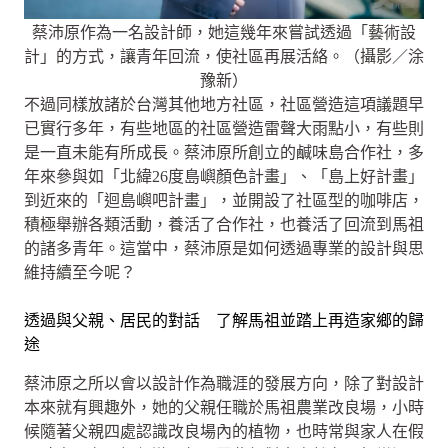
蔡沛原作為一名設計師，她這幾年來嘗試透過「藝術設
計」的方式，讓青年回流，使社區再展活絡。（攝影／涂
豫新）
不過同樣放諸於台灣其他地方社區，社區營造這項議題早
已實行多年，有些地區的社區營造雷聲大雨點小，有些則
是一直未能有所成長。蔡沛原所創立的鹹味島合作社，多
年來參與如「北緯26度島嶼顏色計畫」、「島上好計畫」
到近來的「迴島嶼吧計畫」，並開設了社區型的咖啡店，
積極舉辦各類活動，養活了合作社，也養活了回流到馬祖
的諸多青年。這當中，蔡沛原是如何透過專業的設計與思
維持續至今呢？
透過與父親、居民的對話 了解馬祖並踏上再造家鄉的歸
途
蔡沛原之所以會以設計作為職涯的發展方向，除了對設計
本來就有興趣外，她的父親任職於馬祖農業改良場，小時
候隨著父親四處認識改良場內的植物，也時常與家人在假