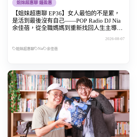
姐妹超惠聊 鐘盈惠
【姐妹超惠聊 EP36】女人最怕的不是累，
是活到最後沒有自己——POP Radio DJ Nia
余佳蓓，從全職媽媽到重新找回人生主導權
的那段路
2026-08-07
Nia
姐妹超惠聊
余佳蓓