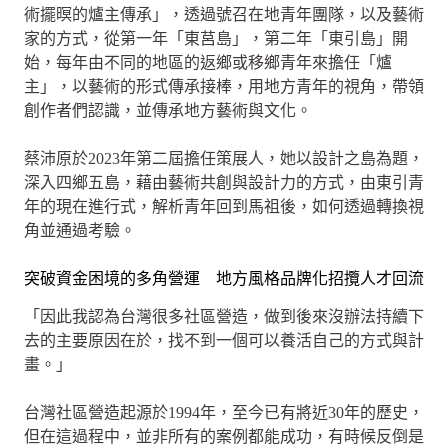
術擺暝的爐主傳承」，透過號召在地青年團隊，以及藝術
家的方式，從第一年「東莒島」，第二年「東引島」開
始，每年由不同的地區的返鄉或移鄉青年來擔任「爐
主」，以藝術的形式傳承接棒，用地方青年的視角，帶領
創作者們認識，並傳承地方藝術與文化。
蔡沛原於2023年第二屆擔任策展人，她以設計之島為題，
深入四鄉五島，藉由藝術共創與設計力的方式，由東引青
年的現在進行式，解析青年回到馬祖後，如何透過轉換視
角並通過考驗。
突破資金困境的多角營運 地方風格品牌化招攬人才回流
「因此我認為台灣很多社區營造，做到後來沒辦法持續下
去的主要原因在於，找不到一個可以養活自己的方式與計
畫。」
台灣社區營造起源於1994年，至今已有將近30年的歷史，
但在這過程中，並非所有的案例都能成功，有時候反倒是