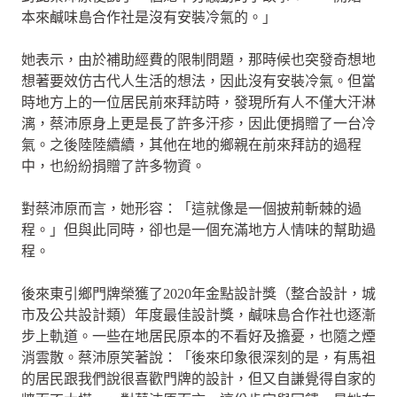
本來鹹味島合作社是沒有安裝冷氣的。」
她表示，由於補助經費的限制問題，那時候也突發奇想地
想著要效仿古代人生活的想法，因此沒有安裝冷氣。但當
時地方上的一位居民前來拜訪時，發現所有人不僅大汗淋
漓，蔡沛原身上更是長了許多汗疹，因此便捐贈了一台冷
氣。之後陸陸續續，其他在地的鄉親在前來拜訪的過程
中，也紛紛捐贈了許多物資。
對蔡沛原而言，她形容：「這就像是一個披荊斬棘的過
程。」但與此同時，卻也是一個充滿地方人情味的幫助過
程。
後來東引鄉門牌榮獲了2020年金點設計獎（整合設計，城
市及公共設計類）年度最佳設計獎，鹹味島合作社也逐漸
步上軌道。一些在地居民原本的不看好及擔憂，也隨之煙
消雲散。蔡沛原笑著說：「後來印象很深刻的是，有馬祖
的居民跟我們說很喜歡門牌的設計，但又自謙覺得自家的