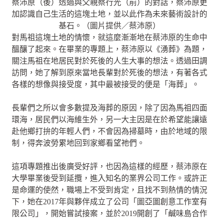
蔡沛原（後）透過與父親蔡行光（前）的對話，蔡沛原更
加認識自己生活的這塊土地，並以此作為未來藝術設計的
基石。（圖片提供／蔡沛原）
對馬祖這塊土地的情懷，就這麼漸漸地在蔡沛原的生命中
醞釀了起來。在畢業的專題上，蔡沛原以《湧葬》為題，
關注馬祖在地居民對於死後的人生大事的想法。透過田調
訪問，她了解到原來當地長輩對於死後的想法，有著各式
各樣的想像與接受度，其中最被接受的便是「海葬」。
長輩們之所以會多數提及海葬的原因，除了因為馬祖四面
環海，居民們以海維生外，另一大主因是在於希望能讓遠
赴他鄉打拚的年輕人們，不會因為掃墓時，由於地域的限
制，得奔波勞累地回到家鄉看望祂們。
這項專題推出後廣受好評，也因為這樣的經歷，蔡沛原在
大學畢業後受到延攬，進入知名的業界公司工作。或許正
是命運的使然，職場上不受到肯定，且找不到熱情的情況
下，她在2017年與夥伴成立了公司「圖亞圖創意工作室有
限公司」，開始嘗試接案，並於2019開創了「鹹味島合作