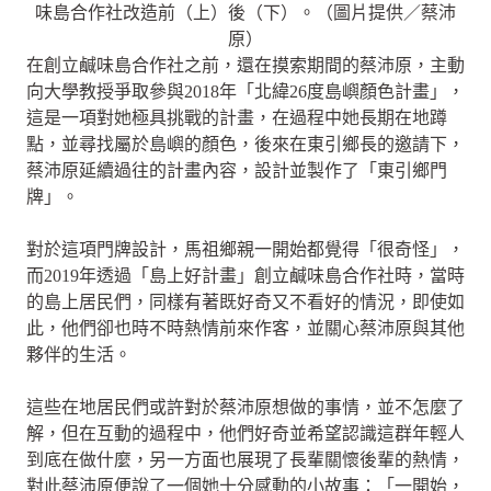
味島合作社改造前（上）後（下）。（圖片提供／蔡沛
原）
在創立鹹味島合作社之前，還在摸索期間的蔡沛原，主動
向大學教授爭取參與2018年「北緯26度島嶼顏色計畫」，
這是一項對她極具挑戰的計畫，在過程中她長期在地蹲
點，並尋找屬於島嶼的顏色，後來在東引鄉長的邀請下，
蔡沛原延續過往的計畫內容，設計並製作了「東引鄉門
牌」。
對於這項門牌設計，馬祖鄉親一開始都覺得「很奇怪」，
而2019年透過「島上好計畫」創立鹹味島合作社時，當時
的島上居民們，同樣有著既好奇又不看好的情況，即使如
此，他們卻也時不時熱情前來作客，並關心蔡沛原與其他
夥伴的生活。
這些在地居民們或許對於蔡沛原想做的事情，並不怎麼了
解，但在互動的過程中，他們好奇並希望認識這群年輕人
到底在做什麼，另一方面也展現了長輩關懷後輩的熱情，
對此蔡沛原便說了一個她十分感動的小故事：「一開始，