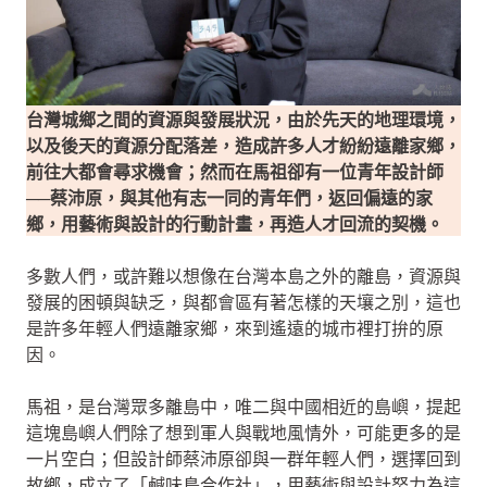
台灣城鄉之間的資源與發展狀況，由於先天的地理環境，
以及後天的資源分配落差，造成許多人才紛紛遠離家鄉，
前往大都會尋求機會；然而在馬祖卻有一位青年設計師
──蔡沛原，與其他有志一同的青年們，返回偏遠的家
鄉，用藝術與設計的行動計畫，再造人才回流的契機。
多數人們，或許難以想像在台灣本島之外的離島，資源與
發展的困頓與缺乏，與都會區有著怎樣的天壤之別，這也
是許多年輕人們遠離家鄉，來到遙遠的城市裡打拚的原
因。
馬祖，是台灣眾多離島中，唯二與中國相近的島嶼，提起
這塊島嶼人們除了想到軍人與戰地風情外，可能更多的是
一片空白；但設計師蔡沛原卻與一群年輕人們，選擇回到
故鄉，成立了「鹹味島合作社」，用藝術與設計努力為這