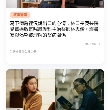
敘事醫學
寫下病房裡沒說出口的心情：林口長庚醫院
兒童過敏氣喘風溼科主治醫師林思偕，談書
寫與渴望被理解的醫病關係
2026-08-05
敘事醫學
林思偕