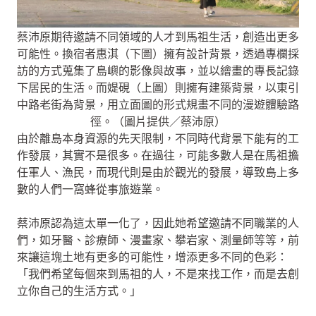
蔡沛原期待邀請不同領域的人才到馬祖生活，創造出更多
可能性。換宿者惠淇（下圖）擁有設計背景，透過專欄採
訪的方式蒐集了島嶼的影像與故事，並以繪畫的專長記錄
下居民的生活。而媞硯（上圖）則擁有建築背景，以東引
中路老街為背景，用立面圖的形式規畫不同的漫遊體驗路
徑。（圖片提供／蔡沛原）
由於離島本身資源的先天限制，不同時代背景下能有的工
作發展，其實不是很多。在過往，可能多數人是在馬祖擔
任軍人、漁民，而現代則是由於觀光的發展，導致島上多
數的人們一窩蜂從事旅遊業。
蔡沛原認為這太單一化了，因此她希望邀請不同職業的人
們，如牙醫、診療師、漫畫家、攀岩家、測量師等等，前
來讓這塊土地有更多的可能性，增添更多不同的色彩：
「我們希望每個來到馬祖的人，不是來找工作，而是去創
立你自己的生活方式。」