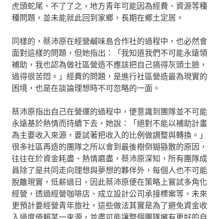
虎頭蛇尾、不了了之，地方青年可能因為經費、資源等種
種問題，並未能就此回到家鄉，長期在鄉土定居。
同樣的，蔡沛原在經營鹹味島合作社的過程中，也必然會
面對這樣的問題，但她指出：「我知道我們不可能永遠領
補助，我也認為做社區營造不應該把自己搞得灰頭土臉，
過得很苦悶。」經費的問題，是進行社區營造最為現實的
困境，也是在談論理想時不可忽略的一面。
蔡沛原指出自己在營運的過程中，便意識到團隊並不可能
永遠基於熱情而持續下去，她說：「絕對不能以補助計畫
為主要收入來源，要試著把收入的比例做調整與轉換。」
很多社區再造的團隊之所以會到最後樹倒猢猻散的原因，
往往在於資金耗盡、熱情磨盡，蔡沛原深知，所有團隊成
員除了是共同走向理想與夢想的夥伴外，每個人也不可能
脫離現實，低薪過日，因此蔡沛原便在策略上嘗試多角化
經營，透過經營咖啡店、成立設計公司承接標案等，未來
更預計要經營青年旅社，這些做法其實是為了避免資金收
入過度倚賴某一來源，並盡可能讓整個團隊擁有更好的自