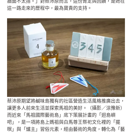
牆面不太搭。」對蔡沛原而言，這份肯定與回饋，是她在
這一路走來的歷程中，最為寶貴的支持。
蔡沛原期望將鹹味島獨有的社區營造生活風格推廣出去，
讓更多人前來生活並探索馬祖的美好。（攝影／涂豫新）
而近來「馬祖國際藝術島」底下策展計畫的「迴島嶼
吧」，是一項將島上媽祖與白馬尊王祭祀文化裡的「擺
暝」與「爐主」習俗元素，經由藝術的角度，轉化為「藝