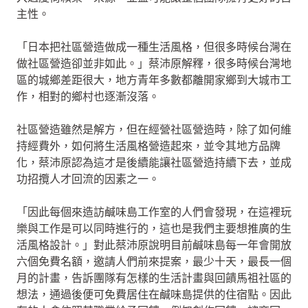
主性。
「日本把社區營造做成一種生活風格，但很多時候台灣在
做社區營造卻並非如此。」蔡沛原解釋，很多時候台灣地
區的城鄉差距很大，地方青年多數都離開家鄉到大城市工
作，相對的鄉村也逐漸沒落。
社區營造雖然是解方，但在經營社區營造時，除了如何維
持經費外，如何將生活風格營造起來，並令其地方品牌
化，蔡沛原認為這才是後續能讓社區營造持續下去，並成
功招攬人才回流的因素之一。
「因此每個來造訪鹹味島工作室的人們會發現，在這裡玩
樂與工作是可以同時進行的，這也是我們主要想推廣的生
活風格設計。」對此蔡沛原說明目前鹹味島每一年會開放
六個免費名額，邀請人們前來提案，最少十天，最長一個
月的計畫，告訴團隊有怎樣的生活計畫與回饋馬祖社區的
想法，通過後便可免費居住在鹹味島提供的住宿點。因此