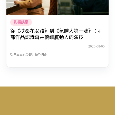
影視娛樂
從《扶桑花女孩》到《氣體人第一號》：4
部作品認識蒼井優細膩動人的演技
2026-08-05
日本電影
蒼井優
日劇