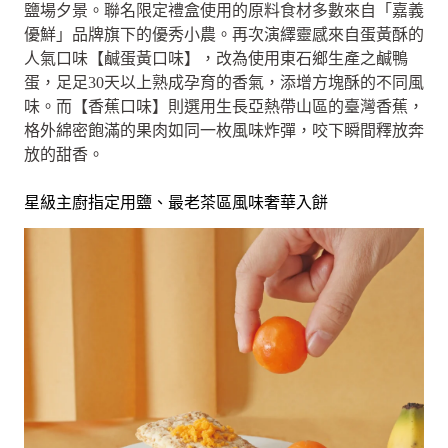
鹽場夕景。聯名限定禮盒使用的原料食材多數來自「嘉義
優鮮」品牌旗下的優秀小農。再次演繹靈感來自蛋黃酥的
人氣口味【鹹蛋黃口味】，改為使用東石鄉生產之鹹鴨
蛋，足足30天以上熟成孕育的香氣，添增方塊酥的不同風
味。而【香蕉口味】則選用生長亞熱帶山區的臺灣香蕉，
格外綿密飽滿的果肉如同一枚風味炸彈，咬下瞬間釋放奔
放的甜香。
星級主廚指定用鹽、最老茶區風味奢華入餅