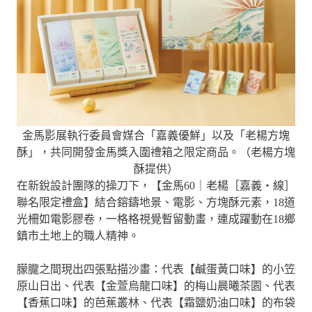
金馬影展執行委員會媒合「嘉義優鮮」以及「老楊方塊
酥」，共同開發金馬獎入圍禮箱之限定商品。（老楊方塊
酥提供）
在新銳設計團隊的操刀下，【金馬60｜老楊［嘉義・線］
聯名限定禮盒】結合鎔鑄地景、電影、方塊酥元素，18道
光柵如電影膠卷，一格格視覺暫留動畫，連成躍動在18鄉
鎮市土地上的職人精神。
朦朧之間現出四張點描沙畫：代表【鹹蛋黃口味】的小笠
原山日出、代表【金萱烏龍口味】的梅山晨曦茶園、代表
【香蕉口味】的芭蕉叢林、代表【霜鹽奶油口味】的布袋