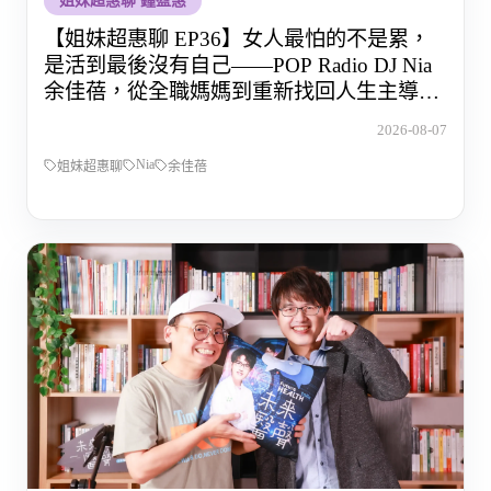
姐妹超惠聊 鐘盈惠
【姐妹超惠聊 EP36】女人最怕的不是累，
是活到最後沒有自己——POP Radio DJ Nia
余佳蓓，從全職媽媽到重新找回人生主導權
的那段路
2026-08-07
Nia
姐妹超惠聊
余佳蓓