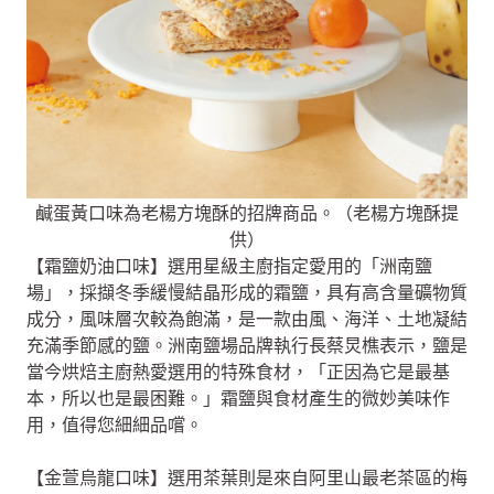
鹹蛋黃口味為老楊方塊酥的招牌商品。（老楊方塊酥提
供）
【霜鹽奶油口味】選用星級主廚指定愛用的「洲南鹽
場」，採擷冬季緩慢結晶形成的霜鹽，具有高含量礦物質
成分，風味層次較為飽滿，是一款由風、海洋、土地凝結
充滿季節感的鹽。洲南鹽場品牌執行長蔡炅樵表示，鹽是
當今烘焙主廚熱愛選用的特殊食材，「正因為它是最基
本，所以也是最困難。」霜鹽與食材產生的微妙美味作
用，值得您細細品嚐。
【金萱烏龍口味】選用茶葉則是來自阿里山最老茶區的梅