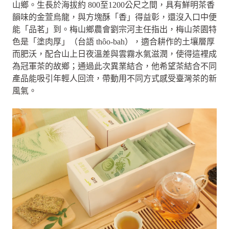
山鄉。生長於海拔約 800至1200公尺之間，具有鮮明茶香
韻味的金萱烏龍，與方塊酥「香」得益彰，還沒入口中便
能「品茗」到。梅山鄉農會劉宗河主任指出，梅山茶園特
色是「塗肉厚」（台語 thôo-bah），適合耕作的土壤層厚
而肥沃，配合山上日夜溫差與雲霧水氣滋潤，使得這裡成
為冠軍茶的故鄉；通過此次異業結合，他希望茶結合不同
產品能吸引年輕人回流，帶動用不同方式感受臺灣茶的新
風氣。