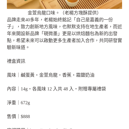
金萱烏龍口味。（老楊方塊酥提供）
品牌走來40多年，老楊始終銘記「自己是嘉義的一份
子」，致力創新地方風味，也默默支持在地生產者，而近
年來開設新品牌「硯微墨」更是以烘焙麵包為新的出發
點，希望未來可以啟動更多生產者加入合作，共同研發實
驗新味道。
禮盒資訊
風味｜鹹蛋黃・金萱烏龍・香蕉・霜鹽奶油
內容｜14g・各風味 12 入共 48 入・附贈專屬禮袋
淨重｜672g
售價｜$888