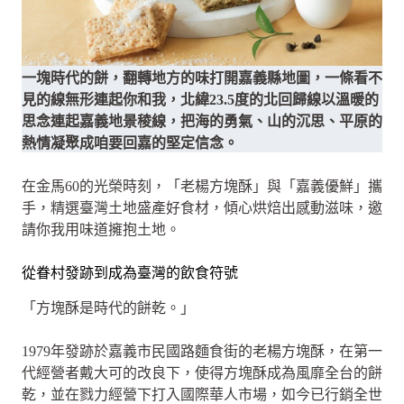
一塊時代的餅，翻轉地方的味打開嘉義縣地圖，一條看不
見的線無形連起你和我，北緯23.5度的北回歸線以溫暖的
思念連起嘉義地景稜線，把海的勇氣、山的沉思、平原的
熱情凝聚成咱要回嘉的堅定信念。
在金馬60的光榮時刻，「老楊方塊酥」與「嘉義優鮮」攜
手，精選臺灣土地盛產好食材，傾心烘焙出感動滋味，邀
請你我用味道擁抱土地。
從眷村發跡到成為臺灣的飲食符號
「方塊酥是時代的餅乾。」
1979年發跡於嘉義市民國路麵食街的老楊方塊酥，在第一
代經營者戴大可的改良下，使得方塊酥成為風靡全台的餅
乾，並在戮力經營下打入國際華人市場，如今已行銷全世