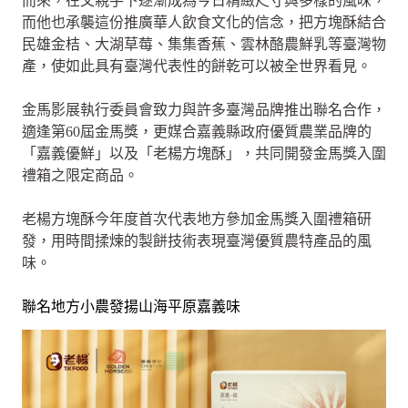
而來，在父親手下逐漸成為今日精緻尺寸與多樣的風味，
而他也承襲這份推廣華人飲食文化的信念，把方塊酥結合
民雄金桔、大湖草莓、集集香蕉、雲林酪農鮮乳等臺灣物
產，使如此具有臺灣代表性的餅乾可以被全世界看見。
金馬影展執行委員會致力與許多臺灣品牌推出聯名合作，
適逢第60屆金馬獎，更媒合嘉義縣政府優質農業品牌的
「嘉義優鮮」以及「老楊方塊酥」，共同開發金馬獎入圍
禮箱之限定商品。
老楊方塊酥今年度首次代表地方參加金馬獎入圍禮箱研
發，用時間揉煉的製餅技術表現臺灣優質農特產品的風
味。
聯名地方小農發揚山海平原嘉義味