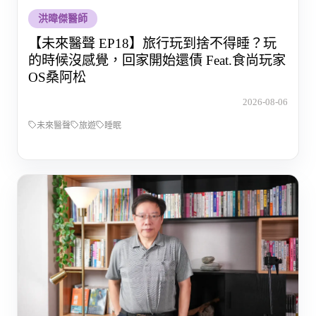
洪暐傑醫師
【未來醫聲 EP18】旅行玩到捨不得睡？玩
的時候沒感覺，回家開始還債 Feat.食尚玩家
OS桑阿松
2026-08-06
未來醫聲
旅遊
睡眠