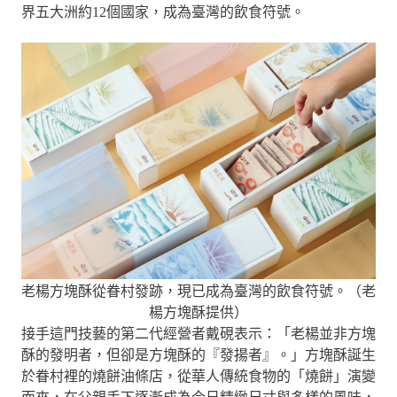
界五大洲約12個國家，成為臺灣的飲食符號。
老楊方塊酥從眷村發跡，現已成為臺灣的飲食符號。（老
楊方塊酥提供）
接手這門技藝的第二代經營者戴硯表示：「老楊並非方塊
酥的發明者，但卻是方塊酥的『發揚者』。」方塊酥誕生
於眷村裡的燒餅油條店，從華人傳統食物的「燒餅」演變