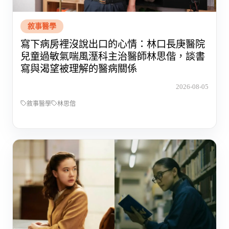
敘事醫學
寫下病房裡沒說出口的心情：林口長庚醫院
兒童過敏氣喘風溼科主治醫師林思偕，談書
寫與渴望被理解的醫病關係
2026-08-05
敘事醫學
林思偕