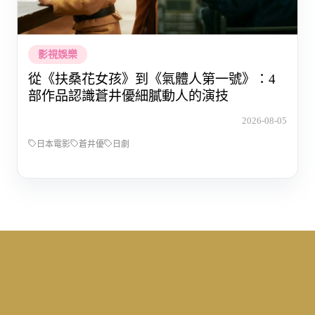
影視娛樂
從《扶桑花女孩》到《氣體人第一號》：4
部作品認識蒼井優細膩動人的演技
2026-08-05
日本電影
蒼井優
日劇